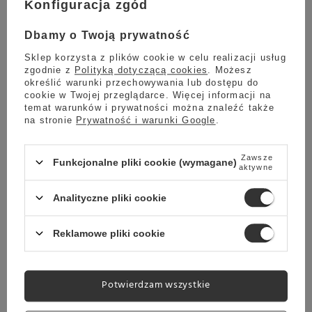
Konfiguracja zgód
Promocja
Dbamy o Twoją prywatność
Ekspres przelewowy Melitta® EPOUR® - Czarno -złoty
5.00
7 opinie
Sklep korzysta z plików cookie w celu realizacji usług
zgodnie z
Polityką dotyczącą cookies
. Możesz
999,00 zł
Oszczedź
określić warunki przechowywania lub dostępu do
799,00 zł
200,00 zł
cookie w Twojej przeglądarce. Więcej informacji na
temat warunków i prywatności można znaleźć także
Najniższa cena z ostatnich 30 dni:
na stronie
Prywatność i warunki Google
.
839,00 zł
-4%
Zawsze
Funkcjonalne pliki cookie (wymagane)
aktywne
Wysyłka
jeszcze dzisiaj
Towar dostępny w magazynie
Analityczne pliki cookie
Darmowa dostawa
Sprawdź cennik
Reklamowe pliki cookie
Promocja
Ekspres przelewowy Melitta® EPOUR® - Czarno - srebrny
Potwierdzam wszystkie
5.00
2 opinie