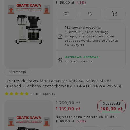
1 199,00 zł
-5%
Planowana wysyłka
Skontaktuj się z obsługą
sklepu, aby oszacować czas
przygotowania tego produktu
do wysyłki.
Darmowa dostawa
Sprawdź cennik
Promocja
Ekspres do kawy Moccamaster KBG 741 Select Silver
Brushed - Srebrny szczotkowany + GRATIS KAWA 2x250g
5.00
3 opinie
1 299,00 zł
Oszczedź
1 139,00 zł
160,00 zł
Najniższa cena z ostatnich 30 dni:
1 199,00 zł
-5%