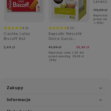
Lavazza 
Aroma Bl
119,99 zł
Najniższa c
przed obni
-16%
5
9
5
15
Ciastka Lotus
Kapsułki Nescafé
Biscoff 8x2
Dolce Gusto
Cappuccino 30 sztuk
5,49 zł
41,99 zł
39,99 zł
Najniższa cena z 30 dni
przed obniżką:
39,99 zł
0%
Zakupy
Informacje