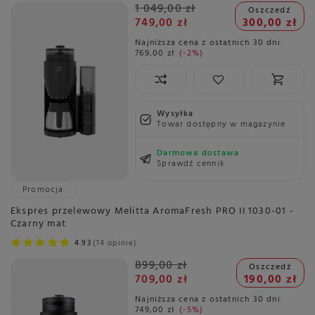
1 049,00 zł
Oszczedź
749,00 zł
300,00 zł
Najniższa cena z ostatnich 30 dni:
769,00 zł
-2%
Wysyłka
Towar dostępny w magazynie
Darmowa dostawa
Sprawdź cennik
Promocja
Ekspres przelewowy Melitta AromaFresh PRO II 1030-01 -
Czarny mat
4.93
14 opinie
899,00 zł
Oszczedź
709,00 zł
190,00 zł
Najniższa cena z ostatnich 30 dni:
749,00 zł
-5%