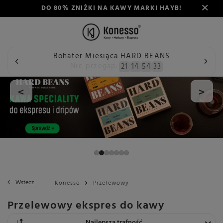
DO 80% ZNIŻKI NA KAWY MARKI HAYB!
Bohater Miesiąca HARD BEANS
Nie przegap:
21
14
54
32
<
>
Wstecz
Konesso
Przelewowy
Przelewowy ekspres do kawy
Zmień sortowanie
Najlepsza trafność