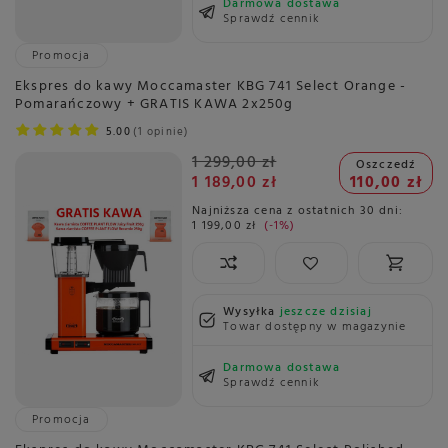
Darmowa dostawa
Sprawdź cennik
Promocja
Ekspres do kawy Moccamaster KBG 741 Select Orange -
Pomarańczowy + GRATIS KAWA 2x250g
5.00
1 opinie
1 299,00 zł
Oszczedź
1 189,00 zł
110,00 zł
Najniższa cena z ostatnich 30 dni:
1 199,00 zł
-1%
Wysyłka
jeszcze dzisiaj
Towar dostępny w magazynie
Darmowa dostawa
Sprawdź cennik
Promocja