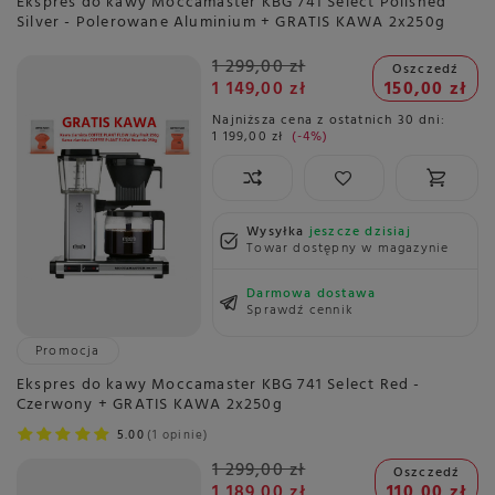
Ekspres do kawy Moccamaster KBG 741 Select Polished
Silver - Polerowane Aluminium + GRATIS KAWA 2x250g
1 299,00 zł
Oszczedź
1 149,00 zł
150,00 zł
Najniższa cena z ostatnich 30 dni:
1 199,00 zł
-4%
Wysyłka
jeszcze dzisiaj
Towar dostępny w magazynie
Darmowa dostawa
Sprawdź cennik
Promocja
Ekspres do kawy Moccamaster KBG 741 Select Red -
Czerwony + GRATIS KAWA 2x250g
5.00
1 opinie
1 299,00 zł
Oszczedź
1 189,00 zł
110,00 zł