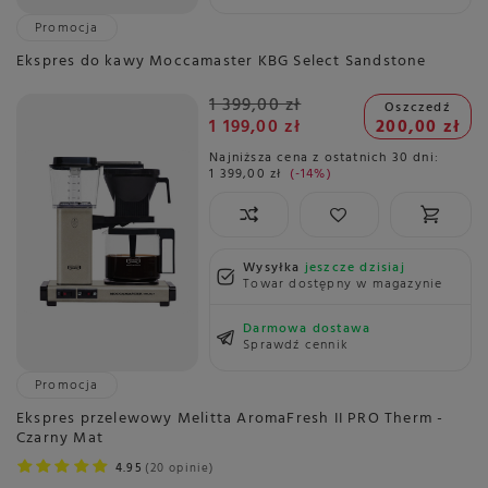
Promocja
Ekspres do kawy Moccamaster KBG Select Sandstone
1 399,00 zł
Oszczedź
1 199,00 zł
200,00 zł
Najniższa cena z ostatnich 30 dni:
1 399,00 zł
-14%
Wysyłka
jeszcze dzisiaj
Towar dostępny w magazynie
Darmowa dostawa
Sprawdź cennik
Promocja
Ekspres przelewowy Melitta AromaFresh II PRO Therm -
Czarny Mat
4.95
20 opinie