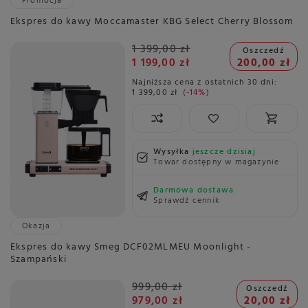
Promocja
Ekspres do kawy Moccamaster KBG Select Cherry Blossom
1 399,00 zł
Oszczedź
1 199,00 zł
200,00 zł
Najniższa cena z ostatnich 30 dni:
1 399,00 zł
-14%
Wysyłka
jeszcze dzisiaj
Towar dostępny w magazynie
Darmowa dostawa
Sprawdź cennik
Okazja
Ekspres do kawy Smeg DCF02MLMEU Moonlight -
Szampański
999,00 zł
Oszczedź
979,00 zł
20,00 zł