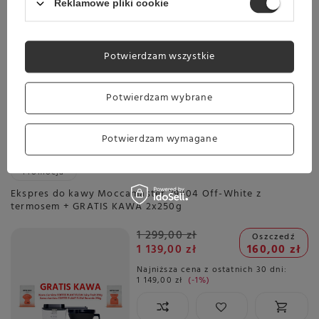
1 149,00 zł
-1%
Reklamowe pliki cookie
Potwierdzam wszystkie
Planowana wysyłka
Skontaktuj się z obsługą
sklepu, aby oszacować czas
przygotowania tego produktu
Potwierdzam wybrane
do wysyłki.
Darmowa dostawa
Potwierdzam wymagane
Sprawdź cennik
Promocja
Ekspres do kawy Moccamaster 79404 Off-White z
termosem + GRATIS KAWA 2x250g
1 299,00 zł
Oszczedź
1 139,00 zł
160,00 zł
Najniższa cena z ostatnich 30 dni:
1 149,00 zł
-1%