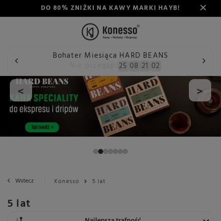
DO 80% ZNIŻKI NA KAWY MARKI HAYB!
Bohater Miesiąca HARD BEANS
Nie przegap:
25
08
21
01
<
>
Wstecz
Konesso
5 lat
5 lat
Zmień sortowanie
Najlepsza trafność