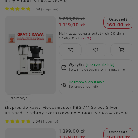
Biały + GRATIS KAWA 2x250g
5.00
5 opinie
1 299,00 zł
Oszczedź
1 139,00 zł
160,00 zł
Najniższa cena z ostatnich 30 dni:
1 199,00 zł
-5%
Wysyłka
jeszcze dzisiaj
Towar dostępny w magazynie
Darmowa dostawa
Sprawdź cennik
Promocja
Ekspres do kawy Moccamaster KBG 741 Select Silver
Brushed - Srebrny szczotkowany + GRATIS KAWA 2x250g
5.00
3 opinie
1 299,00 zł
Oszczedź
1 139,00 zł
160,00 zł