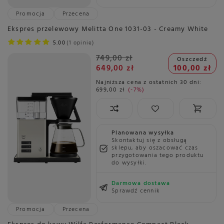
Promocja
Przecena
Ekspres przelewowy Melitta One 1031-03 - Creamy White
5.00
1 opinie
749,00 zł
Oszczedź
649,00 zł
100,00 zł
Najniższa cena z ostatnich 30 dni:
699,00 zł
-7%
Planowana wysyłka
Skontaktuj się z obsługą
sklepu, aby oszacować czas
przygotowania tego produktu
do wysyłki.
Darmowa dostawa
Sprawdź cennik
Promocja
Przecena