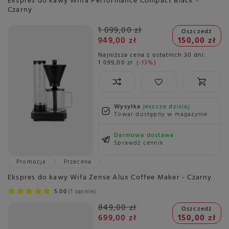
Ekspres do kawy Wilfa Performance Compact Black -
Czarny
1 099,00 zł
Oszczedź
949,00 zł
150,00 zł
Najniższa cena z ostatnich 30 dni:
1 099,00 zł
-13%
Wysyłka
jeszcze dzisiaj
Towar dostępny w magazynie
Darmowa dostawa
Sprawdź cennik
Promocja
Przecena
Ekspres do kawy Wifa Zense Alux Coffee Maker - Czarny
5.00
1 opinie
849,00 zł
Oszczedź
699,00 zł
150,00 zł