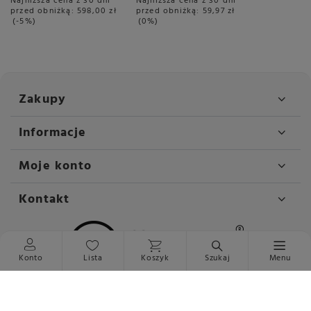
Najniższa cena z 30 dni
Najniższa cena z 30 dni
przed obniżką:
598,00 zł
przed obniżką:
59,97 zł
-5%
0%
Zakupy
Informacje
Moje konto
Kontakt
Konto
Lista
Koszyk
Szukaj
Menu