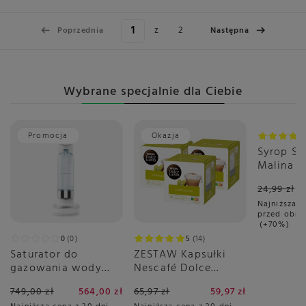
z
2
Poprzednia
Następna
Wybrane specjalnie dla Ciebie
Promocja
Okazja
Okazja
Syrop S
Malina 4
Cukru
24,99 zł
Najniższa c
przed obni
+70%
0
0
5
14
Saturator do
ZESTAW Kapsułki
gazowania wody
Nescafé Dolce
Smeg SKC01WHM -
Gusto Cappuccino
749,00 zł
564,00 zł
65,97 zł
59,97 zł
Biały Mat
3x16 sztuk