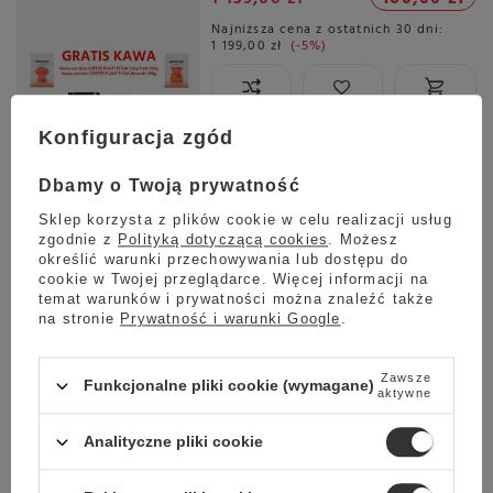
Najniższa cena z ostatnich 30 dni:
1 199,00 zł
-5%
Konfiguracja zgód
Planowana wysyłka
Skontaktuj się z obsługą
sklepu, aby oszacować czas
Dbamy o Twoją prywatność
przygotowania tego produktu
do wysyłki.
Sklep korzysta z plików cookie w celu realizacji usług
zgodnie z
Polityką dotyczącą cookies
. Możesz
Darmowa dostawa
określić warunki przechowywania lub dostępu do
Sprawdź cennik
cookie w Twojej przeglądarce. Więcej informacji na
temat warunków i prywatności można znaleźć także
Promocja
na stronie
Prywatność i warunki Google
.
Ekspres do kawy Moccamaster KBG 741 Select Stone Grey -
Szary + GRATIS KAWA 2x250g
Zawsze
Funkcjonalne pliki cookie (wymagane)
5.00
3 opinie
aktywne
1 299,00 zł
Oszczedź
Analityczne pliki cookie
1 139,00 zł
160,00 zł
Najniższa cena z ostatnich 30 dni: