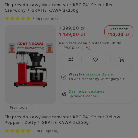
Ekspres do kawy Moccamaster KBG 741 Select Red -
Czerwony + GRATIS KAWA 2x250g
5.00
1 opinie
1 299,00 zł
Oszczedź
1 189,00 zł
110,00 zł
Najniższa cena z ostatnich 30 dni:
1 199,00 zł
-1%
Wysyłka
jeszcze dzisiaj
Towar dostępny w magazynie
Darmowa dostawa
Sprawdź cennik
Promocja
Ekspres do kawy Moccamaster KBG 741 Select Yellow
Pepper - Żółty + GRATIS KAWA 2x250g
5.00
8 opinie