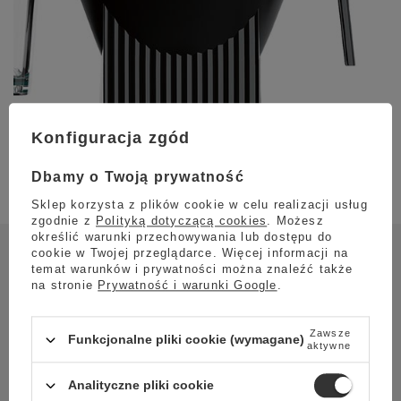
Konfiguracja zgód
Dbamy o Twoją prywatność
Sklep korzysta z plików cookie w celu realizacji usług
zgodnie z
Polityką dotyczącą cookies
. Możesz
określić warunki przechowywania lub dostępu do
cookie w Twojej przeglądarce. Więcej informacji na
temat warunków i prywatności można znaleźć także
na stronie
Prywatność i warunki Google
.
Ulepszony system parzenia
Zawsze
Funkcjonalne pliki cookie (wymagane)
Moccamaster Select w kolorze różowym to
aktywne
udoskonalona wersja podstawowego modelu
Analityczne pliki cookie
Moccamaster KBG. Model Select daje nam