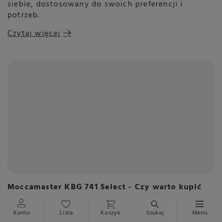
siebie, dostosowany do swoich preferencji i
potrzeb.
Czytaj więcej
Moccamaster KBG 741 Select - Czy warto kupić
kultowy ekspres przelewowy?
Moccamaster KBG 741 Select to kultowy
Konto
Lista
Koszyk
Szukaj
Menu