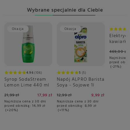
Wybrane specjalnie dla Ciebie
Okazja
Okazja
Promoc
Elektryc
kawiarka
spieniac
469,00 zł
1344 - Br
Najniższa c
Station 
przed obni
-21%
4.96
106
5
5
Syrop SodaStream
Napój ALPRO Barista
Lemon Lime 440 ml
Soya - Sojowe 1l
21,99 zł
17,99 zł
12,99 zł
9,99 zł
Najniższa cena z 30 dni
Najniższa cena z 30 dni
przed obniżką:
14,99 zł
przed obniżką:
8,99 zł
+20%
+11%