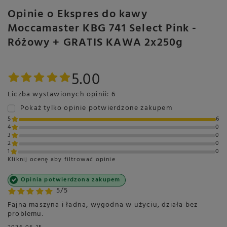
Opinie o Ekspres do kawy
Moccamaster KBG 741 Select Pink -
Różowy + GRATIS KAWA 2x250g
5.00
Liczba wystawionych opinii: 6
Pokaż tylko opinie potwierdzone zakupem
5
6
4
0
3
0
2
0
1
0
Kliknij ocenę aby filtrować opinie
Opinia potwierdzona zakupem
5/5
Fajna maszyna i ładna, wygodna w użyciu, działa bez
problemu.