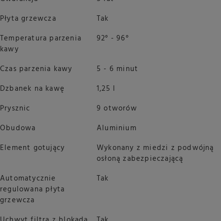
Płyta grzewcza
Tak
Temperatura parzenia
92° - 96°
kawy
Czas parzenia kawy
5 - 6 minut
Dzbanek na kawę
1,25 l
Prysznic
9 otworów
Obudowa
Aluminium
Element gotujący
Wykonany z miedzi z podwójną
osłoną zabezpieczającą
Automatycznie
Tak
regulowana płyta
grzewcza
Uchwyt filtra z blokadą
Tak