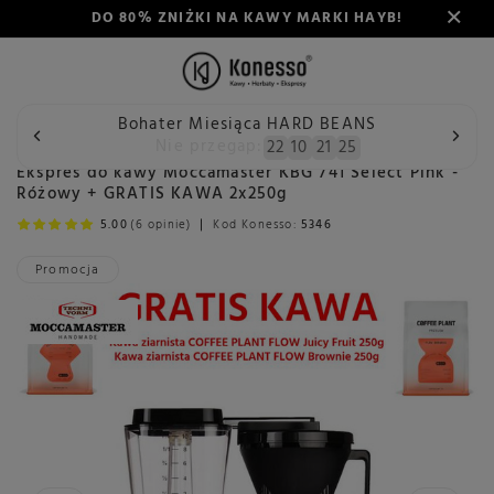
DO 80% ZNIŻKI NA KAWY MARKI HAYB!
Bohater Miesiąca HARD BEANS
Wstecz
Konesso
Ekspresy do kawy
Producent
Mocc
Nie przegap:
22
10
21
23
Ekspres do kawy Moccamaster KBG 741 Select Pink -
Różowy + GRATIS KAWA 2x250g
5.00
(6 opinie)
Kod Konesso:
5346
Promocja