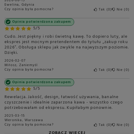
2026-06-15
Ewelina, Gdynia
Czy opinia była pomocna?
Tak
0
Nie
0
Opinia potwierdzona zakupem
5/5
Cudo. Jest piękny i robi świetną kawę. To dopiero luty, ale
ekspres jest mocnym pretendentem do tytułu „zakup roku
2026”. Obsługa sklepu jak zwykle na najwyższym poziomie.
Dzięki.
2026-02-07
Miłosz, Zaniemyśl
Czy opinia była pomocna?
Tak
0
Nie
0
Opinia potwierdzona zakupem
5/5
Rewelacja. Jakość, design, łatwość używania, banalne
czyszczenie i idealnie zaparzona kawa - wszystko czego
potrzebowałam od ekspresu. Kupiłabym ponownie.
2025-03-15
Weronika, Warszawa
Czy opinia była pomocna?
Tak
0
Nie
0
ZOBACZ WIĘCEJ