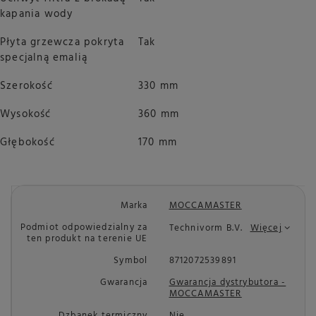
kapania wody
Płyta grzewcza pokryta
Tak
specjalną emalią
Szerokość
330 mm
Wysokość
360 mm
Głębokość
170 mm
Marka
MOCCAMASTER
Podmiot odpowiedzialny za
Technivorm B.V.
Więcej
ten produkt na terenie UE
Symbol
8712072539891
Gwarancja
Gwarancja dystrybutora -
MOCCAMASTER
Dzbanek termiczny
Nie