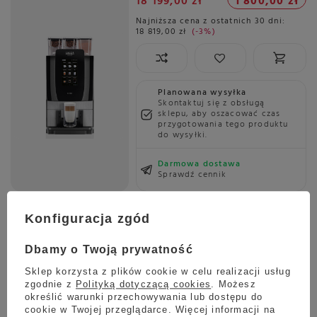
18 199,00 zł
1 800,00 zł
Najniższa cena z ostatnich 30 dni:
18 819,00 zł
-3%
Planowana wysyłka
Skontaktuj się z obsługą
sklepu, aby oszacować czas
przygotowania tego produktu
do wysyłki.
Darmowa dostawa
Sprawdź cennik
Kubek na wynos Ecoffee Cup Pattern 350ml - No to
Nooptlets
Konfiguracja zgód
65,00 zł
Dbamy o Twoją prywatność
Sklep korzysta z plików cookie w celu realizacji usług
zgodnie z
Polityką dotyczącą cookies
. Możesz
określić warunki przechowywania lub dostępu do
Wysyłka
jeszcze dzisiaj
cookie w Twojej przeglądarce. Więcej informacji na
Towar dostępny w magazynie