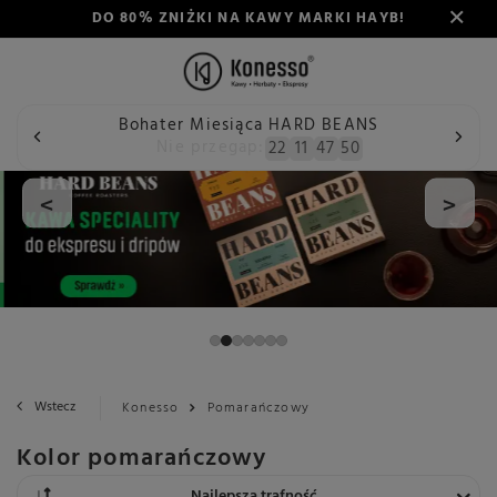
DO 80% ZNIŻKI NA KAWY MARKI HAYB!
Bohater Miesiąca HARD BEANS
Nie przegap:
22
11
47
49
<
>
Wstecz
Konesso
Pomarańczowy
Kolor pomarańczowy
Zmień sortowanie
Najlepsza trafność