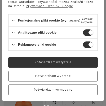
temat warunków i prywatności można znaleźć także
na stronie
Prywatność i warunki Google
.
Darmowa dostawa
Sprawdź cennik
Kubek na wynos Ecoffee Cup Solid Colours 240ml -
Zawsze
Funkcjonalne pliki cookie (wymagane)
aktywne
Alhambra
60,00 zł
Analityczne pliki cookie
Reklamowe pliki cookie
Wysyłka
jeszcze dzisiaj
Towar dostępny w magazynie
Potwierdzam wszystkie
Darmowa dostawa
Sprawdź cennik
Potwierdzam wybrane
Kubek na wynos Ecoffee Cup Solid Colours Alhambra
350ml - Pomarańczowy
Potwierdzam wymagane
65,00 zł