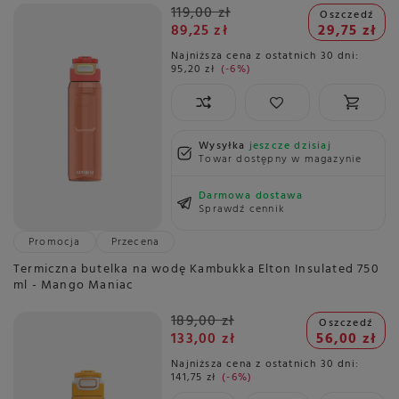
119,00 zł
Oszczedź
89,25 zł
29,75 zł
Najniższa cena z ostatnich 30 dni:
95,20 zł
-6%
Wysyłka
jeszcze dzisiaj
Towar dostępny w magazynie
Darmowa dostawa
Sprawdź cennik
Promocja
Przecena
Termiczna butelka na wodę Kambukka Elton Insulated 750
ml - Mango Maniac
189,00 zł
Oszczedź
133,00 zł
56,00 zł
Najniższa cena z ostatnich 30 dni:
141,75 zł
-6%