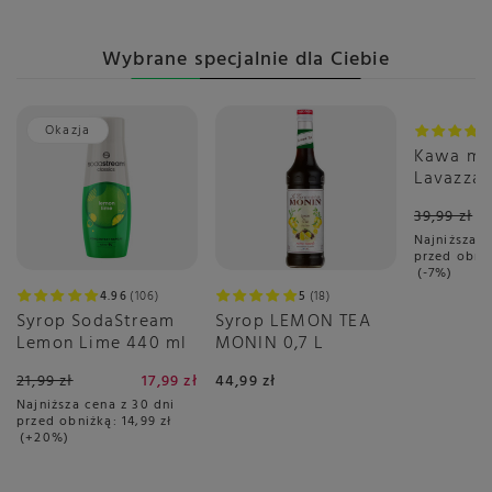
Wybrane specjalnie dla Ciebie
Okazja
Promoc
Kawa mi
Lavazza 
250g - p
39,99 zł
Najniższa c
przed obni
-7%
4.96
106
5
18
Syrop SodaStream
Syrop LEMON TEA
Lemon Lime 440 ml
MONIN 0,7 L
21,99 zł
17,99 zł
44,99 zł
Najniższa cena z 30 dni
przed obniżką:
14,99 zł
+20%