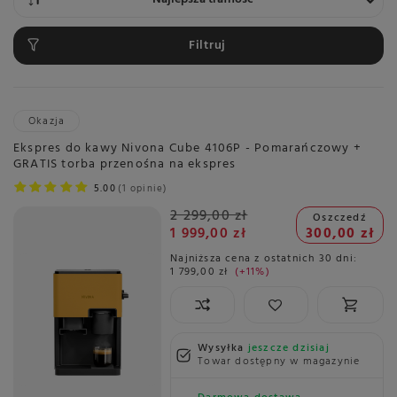
Filtruj
Okazja
Ekspres do kawy Nivona Cube 4106P - Pomarańczowy +
GRATIS torba przenośna na ekspres
5.00
1 opinie
2 299,00 zł
Oszczedź
1 999,00 zł
300,00 zł
Najniższa cena z ostatnich 30 dni:
1 799,00 zł
+11%
Wysyłka
jeszcze dzisiaj
Towar dostępny w magazynie