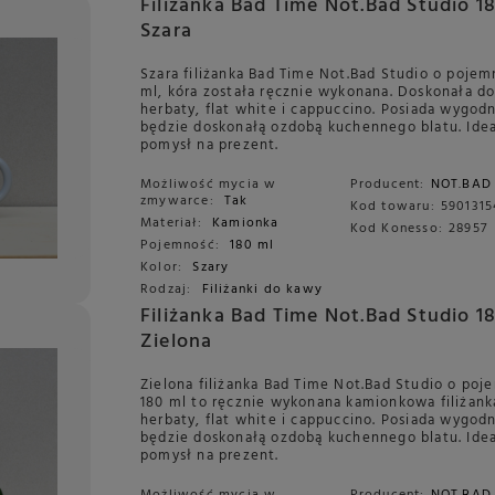
Filiżanka Bad Time Not.Bad Studio 1
Szara
Szara filiżanka Bad Time Not.Bad Studio o pojem
ml, kóra została ręcznie wykonana. Doskonała d
herbaty, flat white i cappuccino. Posiada wygod
będzie doskonałą ozdobą kuchennego blatu. Ide
pomysł na prezent.
Możliwość mycia w
Producent:
NOT.BAD
zmywarce:
Tak
Kod towaru:
5901315
Materiał:
Kamionka
Kod Konesso:
28957
Pojemność:
180 ml
Kolor:
Szary
Rodzaj:
Filiżanki do kawy
Filiżanka Bad Time Not.Bad Studio 1
Zielona
Zielona filiżanka Bad Time Not.Bad Studio o poj
180 ml to ręcznie wykonana kamionkowa filiżank
herbaty, flat white i cappuccino. Posiada wygod
będzie doskonałą ozdobą kuchennego blatu. Ide
pomysł na prezent.
Możliwość mycia w
Producent:
NOT.BAD