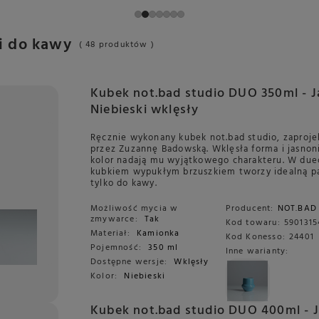
i do kawy
( 48 produktów )
Kubek not.bad studio DUO 350ml - J
Niebieski wklęsły
Ręcznie wykonany kubek not.bad studio, zaproj
przez Zuzannę Badowską. Wklęsła forma i jasnon
kolor nadają mu wyjątkowego charakteru. W due
kubkiem wypukłym brzuszkiem tworzy idealną pa
tylko do kawy.
Możliwość mycia w
Producent:
NOT.BAD
zmywarce:
Tak
Kod towaru:
5901315
Materiał:
Kamionka
Kod Konesso:
24401
Pojemność:
350 ml
Inne warianty:
Dostępne wersje:
Wklęsły
Kolor:
Niebieski
Kubek not.bad studio DUO 400ml - 