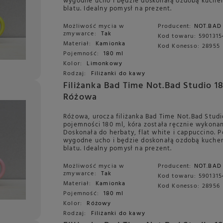
wygodne ucho i będzie doskonałą ozdobą kuch
blatu. Idealny pomysł na prezent.
Możliwość mycia w
Producent:
NOT.BAD
zmywarce:
Tak
Kod towaru:
5901315
Materiał:
Kamionka
Kod Konesso:
28955
Pojemność:
180 ml
Kolor:
Limonkowy
Rodzaj:
Filiżanki do kawy
Filiżanka Bad Time Not.Bad Studio 1
Różowa
Różowa, urocza filiżanka Bad Time Not.Bad Studi
pojemności 180 ml, kóra została ręcznie wykonan
Doskonała do herbaty, flat white i cappuccino. P
wygodne ucho i będzie doskonałą ozdobą kuch
blatu. Idealny pomysł na prezent.
Możliwość mycia w
Producent:
NOT.BAD
zmywarce:
Tak
Kod towaru:
5901315
Materiał:
Kamionka
Kod Konesso:
28956
Pojemność:
180 ml
Kolor:
Różowy
Rodzaj:
Filiżanki do kawy