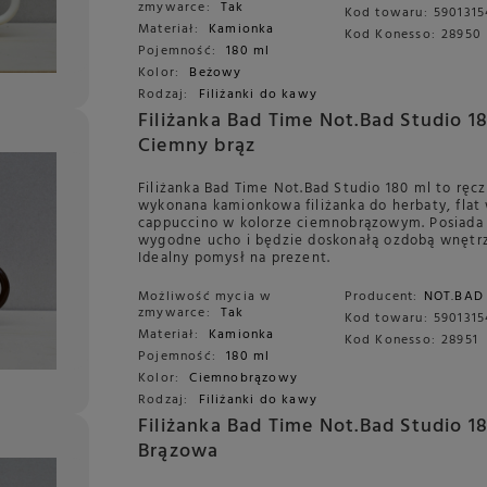
zmywarce:
Tak
Kod towaru:
5901315
Materiał:
Kamionka
Kod Konesso:
28950
Pojemność:
180 ml
Kolor:
Beżowy
Rodzaj:
Filiżanki do kawy
Filiżanka Bad Time Not.Bad Studio 18
Ciemny brąz
Filiżanka Bad Time Not.Bad Studio 180 ml to ręc
wykonana kamionkowa filiżanka do herbaty, flat 
cappuccino w kolorze ciemnobrązowym. Posiada
wygodne ucho i będzie doskonałą ozdobą wnętrz
Idealny pomysł na prezent.
Możliwość mycia w
Producent:
NOT.BAD
zmywarce:
Tak
Kod towaru:
590131
Materiał:
Kamionka
Kod Konesso:
28951
Pojemność:
180 ml
Kolor:
Ciemnobrązowy
Rodzaj:
Filiżanki do kawy
Filiżanka Bad Time Not.Bad Studio 1
Brązowa