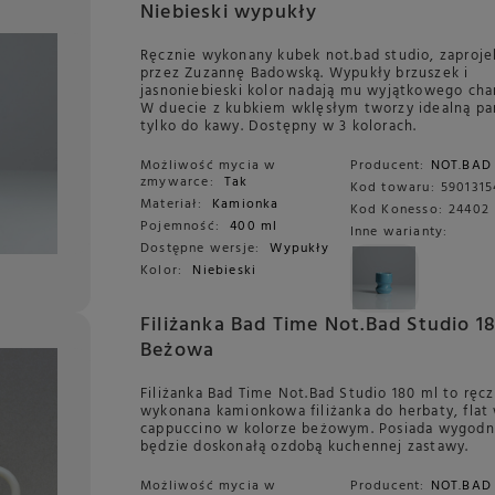
Niebieski wypukły
Ręcznie wykonany kubek not.bad studio, zaproj
przez Zuzannę Badowską. Wypukły brzuszek i
jasnoniebieski kolor nadają mu wyjątkowego cha
W duecie z kubkiem wklęsłym tworzy idealną par
tylko do kawy. Dostępny w 3 kolorach.
Możliwość mycia w
Producent:
NOT.BAD
zmywarce:
Tak
Kod towaru:
5901315
Materiał:
Kamionka
Kod Konesso:
24402
Pojemność:
400 ml
Inne warianty:
Dostępne wersje:
Wypukły
Kolor:
Niebieski
Filiżanka Bad Time Not.Bad Studio 1
Beżowa
Filiżanka Bad Time Not.Bad Studio 180 ml to ręc
wykonana kamionkowa filiżanka do herbaty, flat 
cappuccino w kolorze beżowym. Posiada wygodn
będzie doskonałą ozdobą kuchennej zastawy.
Możliwość mycia w
Producent:
NOT.BAD