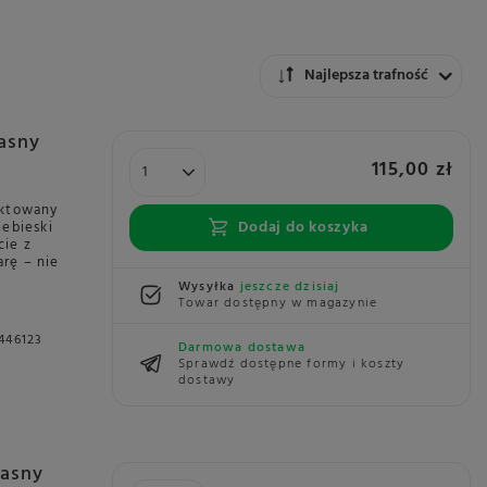
Zmień sortowanie
Najlepsza trafność
asny
115,00 zł
ektowany
Dodaj do koszyka
iebieski
cie z
rę – nie
Wysyłka
jeszcze dzisiaj
Towar dostępny w magazynie
446123
Darmowa dostawa
Sprawdź dostępne formy i koszty
dostawy
Jasny