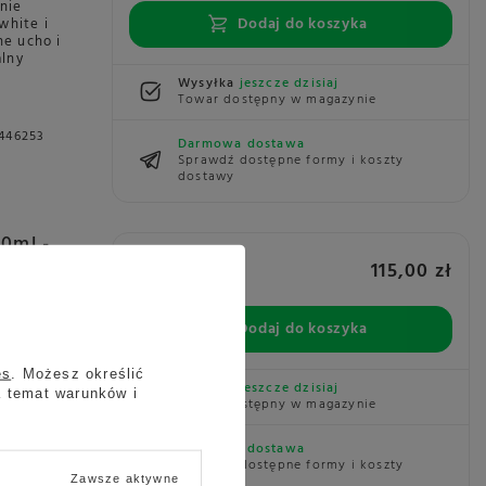
znie
Dodaj do koszyka
white i
e ucho i
alny
Wysyłka
jeszcze dzisiaj
Towar dostępny w magazynie
446253
Darmowa dostawa
Sprawdź dostępne formy i koszty
dostawy
80ml -
115,00 zł
 to
Dodaj do koszyka
y, flat
zie
mysł na
es
. Możesz określić
Wysyłka
jeszcze dzisiaj
a temat warunków i
Towar dostępny w magazynie
446222
Darmowa dostawa
Sprawdź dostępne formy i koszty
dostawy
Zawsze aktywne