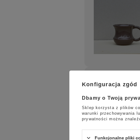
Konfiguracja zgód
Dbamy o Twoją pryw
Sklep korzysta z plików co
warunki przechowywania lu
prywatności można znaleź
Funkcjonalne pliki 