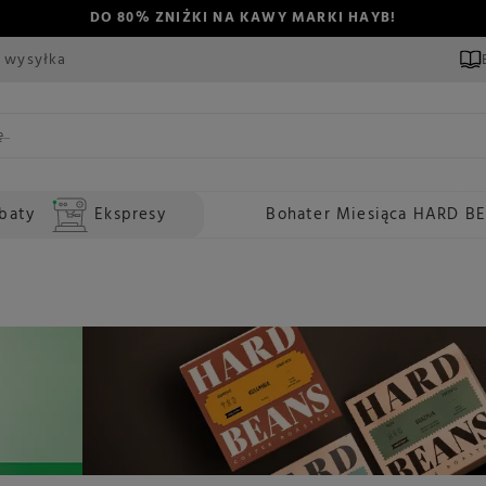
DO 80% ZNIŻKI NA KAWY MARKI HAYB!
 wysyłka
baty
Ekspresy
Bohater Miesiąca HARD B