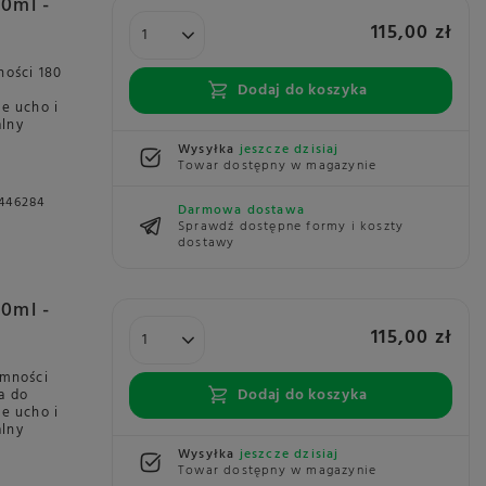
80ml -
115,00 zł
ności 180
Dodaj do koszyka
o
ne ucho i
alny
Wysyłka
jeszcze dzisiaj
Towar dostępny w magazynie
446284
Darmowa dostawa
Sprawdź dostępne formy i koszty
dostawy
80ml -
115,00 zł
emności
Dodaj do koszyka
a do
ne ucho i
alny
Wysyłka
jeszcze dzisiaj
Towar dostępny w magazynie