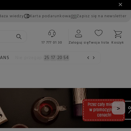
Baza wiedzy
Karta podarunkowa
Zapisz się na newsletter
17 777 01 30
Zaloguj się
Twoja lista
Koszyk
EANS
Nie przegap:
25
17
20
52
>