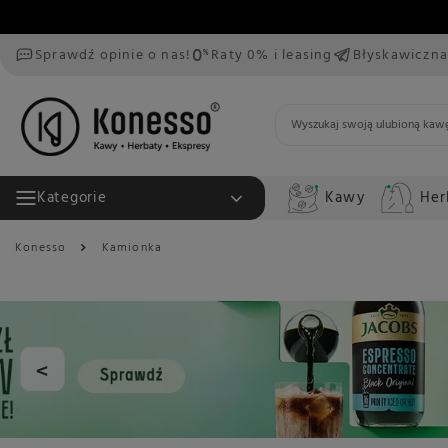
Sprawdź opinie o nas!
Raty 0% i leasing
Błyskawiczna
Kawy
Her
Kategorie
Konesso
Kamionka
<