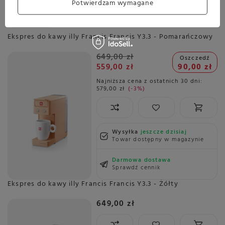
Potwierdzam wymagane
Sprawdź cennik
Promocja
Ekspres do kawy illy Francis Francis Y3.3 - Pomarańczowy
649,00 zł
Oszczedź
559,00 zł
90,00 zł
Najniższa cena z ostatnich 30 dni:
579,00 zł
-3%
Wysyłka
jeszcze dzisiaj
Towar dostępny w magazynie
Darmowa dostawa
Sprawdź cennik
Ekspres do kawy illy Francis Francis Y3.3 - Żółty
649,00 zł