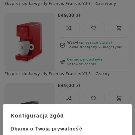
Ekspres do kawy illy Francis Francis Y3.3 - Czerwony
649,00 zł
Wysyłka
jeszcze dzisiaj
Towar dostępny w magazynie
Darmowa dostawa
Sprawdź cennik
Ekspres do kawy illy Francis Francis Y3.3 - Czarny
649,00 zł
Wysyłka
jeszcze dzisiaj
Konfiguracja zgód
Towar dostępny w magazynie
Dbamy o Twoją prywatność
Darmowa dostawa
Sprawdź cennik