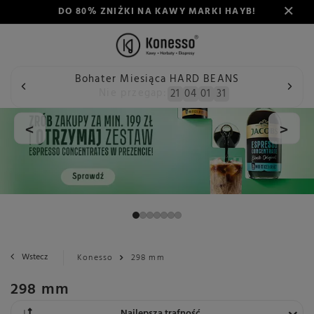
DO 80% ZNIŻKI NA KAWY MARKI HAYB!
Bohater Miesiąca HARD BEANS
Nie przegap:
21
04
01
31
<
>
Wstecz
Konesso
298 mm
298 mm
Zmień sortowanie
Najlepsza trafność