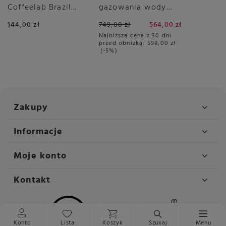
Coffeelab Brazil
gazowania wody
Igarape Rainforest
Smeg SKC01WHM -
144,00 zł
749,00 zł
564,00 zł
1kg
Biały Mat
Najniższa cena z 30 dni
przed obniżką:
598,00 zł
-5%
Zakupy
Informacje
Moje konto
Kontakt
Konto
Lista
Koszyk
Szukaj
Menu