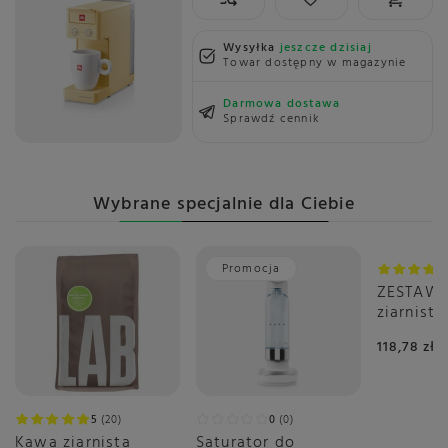
Wysyłka
jeszcze dzisiaj
Towar dostępny w magazynie
Darmowa dostawa
Sprawdź cennik
Wybrane specjalnie dla Ciebie
Promocja
ZESTAW
ziarnist
Crema 2x
118,78 zł
5
20
0
0
Kawa ziarnista
Saturator do