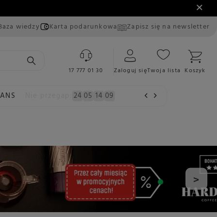
Baza wiedzy
Karta podarunkowa
Zapisz się na newsletter
17 777 01 30
Zaloguj się
Twoja lista
Koszyk
EANS
Nie przegap:
24
05
14
08
>