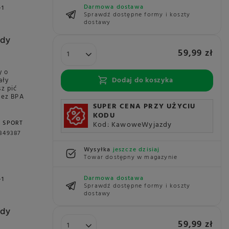
Darmowa dostawa
+1
Sprawdź dostępne formy i koszty
dostawy
ody
59,99 zł
y o
Dodaj do koszyka
ały
sz pić
Bez BPA
SUPER CENA PRZY UŻYCIU
KODU
C SPORT
Kod: KawoweWyjazdy
349387
Wysyłka
jeszcze dzisiaj
Towar dostępny w magazynie
Darmowa dostawa
+1
Sprawdź dostępne formy i koszty
dostawy
ody
59,99 zł