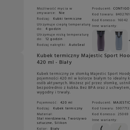
Możliwość mycia w
Producent:
CONTIGO
zmywarce:
Nie
Kod towaru:
8402761
Rodzaj:
Kubki termiczne
Kod Konesso:
16042
Utrzymuje ciepłą temperaturę
Inne warianty:
do:
4 godzin
Utrzymuje niską temperaturę
do:
12 godzin
Rodzaj nakrętki:
AutoSeal
Kubek termiczny Majestic Sport Ho
420 ml - Biały
Kubek termiczny ze słomką Majestic Sport Hood
pojemności 420 ml w kolorze białym to idealny 
osób aktywnych. Możesz pić przez słomkę, ustni
bezpośrednio z kubka. Bez BPA oraz z uchwytem
wygodny i trwały.
Pojemność:
420 ml
Producent:
MAJESTI
Rodzaj:
Kubek termiczny
Kod towaru:
590771
Materiał:
Kod Konesso:
25069
Stal nierdzewna
,
Tworzywo
Inne warianty:
sztuczne
,
Silikon
Kolor:
Biały