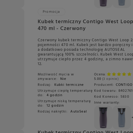
Promocja
Kubek termiczny Contigo West Loop
470 ml - Czerwony
Czerwony kubek termiczny Contigo West Loop 2
pojemności 470 ml. Kubek jest bardzo poręczny i
a dodatkowo posiada technologię AUTOSEAL
gwarantującą 100% szczelności. Kubek West Loo
utrzymuje ciepło przez 4 godziny, a zimno nawe
12.
Możliwość mycia w
Ocena:
zmywarce:
Nie
5.00
3 opinie
Rodzaj:
Kubki termiczne
Producent:
CONTIGO
Utrzymuje ciepłą temperaturę
Kod towaru:
8402761
do:
4 godzin
Kod Konesso:
5830
Utrzymuje niską temperaturę
Inne warianty:
do:
12 godzin
Rodzaj nakrętki:
AutoSeal
Kubek termiczny Contigo West Loop