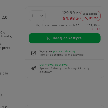
129,99 zł
Oszczedź
 2.0
94,98 zł
35,01 zł
Najniższa cena z ostatnich 30 dni:
103,99 zł
-8%
.0 o
 trwały,
Dodaj do koszyka
p
t przez
Wysyłka
jeszcze dzisiaj
Towar dostępny w magazynie
Darmowa dostawa
Sprawdź dostępne formy i koszty
dostawy
61070
+8
 2.0