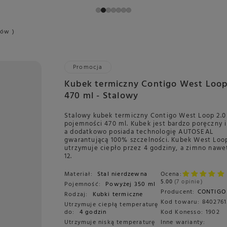
tów )
Promocja
Kubek termiczny Contigo West Loop
470 ml - Stalowy
Stalowy kubek termiczny Contigo West Loop 2.0
pojemności 470 ml. Kubek jest bardzo poręczny i
a dodatkowo posiada technologię AUTOSEAL
gwarantującą 100% szczelności. Kubek West Loo
utrzymuje ciepło przez 4 godziny, a zimno nawe
12.
Materiał:
Stal nierdzewna
Ocena:
5.00
7 opinie
Pojemność:
Powyżej 350 ml
Producent:
CONTIGO
Rodzaj:
Kubki termiczne
Kod towaru:
840276
Utrzymuje ciepłą temperaturę
do:
4 godzin
Kod Konesso:
1902
Utrzymuje niską temperaturę
Inne warianty: