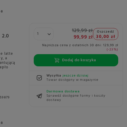
+8
129,99 zł
Oszczedź
 2.0
99,99 zł
30,00 zł
Najniższa cena z ostatnich 30 dni:
129,99 zł
-23%
e latte
y, a
Dodaj do koszyka
antującą
iepło
Wysyłka
jeszcze dzisiaj
Towar dostępny w magazynie
Darmowa dostawa
Sprawdź dostępne formy i koszty
59879
dostawy
+8