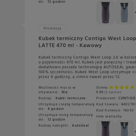
do:
12 godzin
Promocja
Kubek termiczny Contigo West Loop
LATTE 470 ml - Kawowy
Kubek termiczny Contigo West Loop 2.0 w kolorz
o pojemności 470 ml. Kubek jest poręczny i trwał
dodatkowo posiada technologię AUTOSEAL gwar
100% szczelności. Kubek West Loop utrzymuje c
przez 4 godziny, a zimno nawet przez 12.
Możliwość mycia w
Ocena:
zmywarce:
Nie
5.00
2 opinie
Rodzaj:
Kubki termiczne
Producent:
CONTIGO
Utrzymuje ciepłą temperaturę
Kod towaru:
8402761
do:
4 godzin
Kod Konesso:
16043
Utrzymuje niską temperaturę
Inne warianty:
do:
12 godzin
Rodzaj nakrętki:
AutoSeal