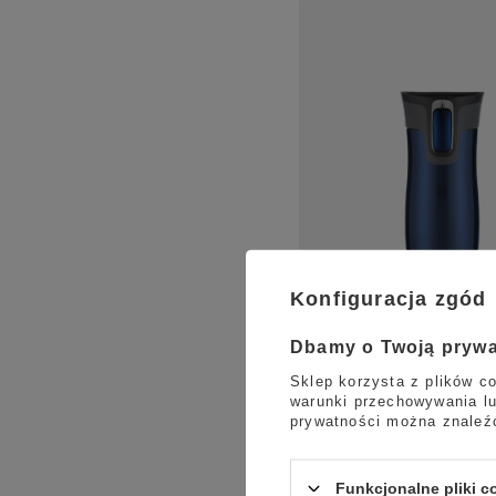
Konfiguracja zgód
Dbamy o Twoją pryw
Sklep korzysta z plików co
warunki przechowywania lu
prywatności można znaleź
Funkcjonalne pliki 