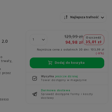
Zmień sortowanie
Najlepsza trafność
129,99 zł
Oszczedź
 2.0
94,98 zł
35,01 zł
Najniższa cena z ostatnich 30 dni:
103,99 zł
-8%
 o
 trwały,
Dodaj do koszyka
p
t przez
Wysyłka
jeszcze dzisiaj
Towar dostępny w magazynie
Darmowa dostawa
Sprawdź dostępne formy i koszty
dostawy
159930