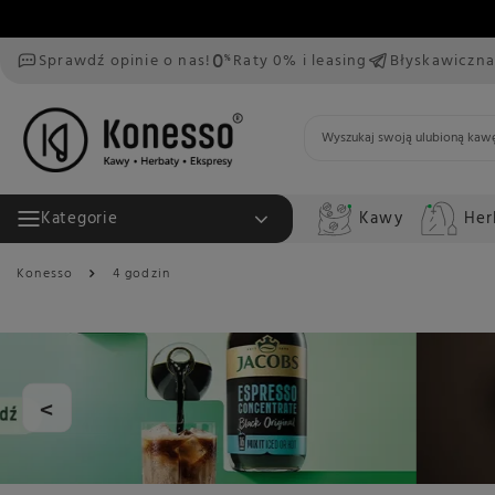
Sprawdź opinie o nas!
Raty 0% i leasing
Błyskawiczna
Kawy
Her
Kategorie
Konesso
4 godzin
<