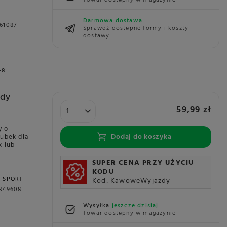
Towar dostępny w magazynie
Darmowa dostawa
61087
Sprawdź dostępne formy i koszty
dostawy
+8
ody
59,99 zł
y o
Dodaj do koszyka
kubek dla
k lub
,
SUPER CENA PRZY UŻYCIU
KODU
C SPORT
Kod: KawoweWyjazdy
3349608
Wysyłka
jeszcze dzisiaj
Towar dostępny w magazynie