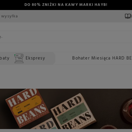
DO 80% ZNIŻKI NA KAWY MARKI HAYB!
 wysyłka
baty
Ekspresy
Bohater Miesiąca HARD B