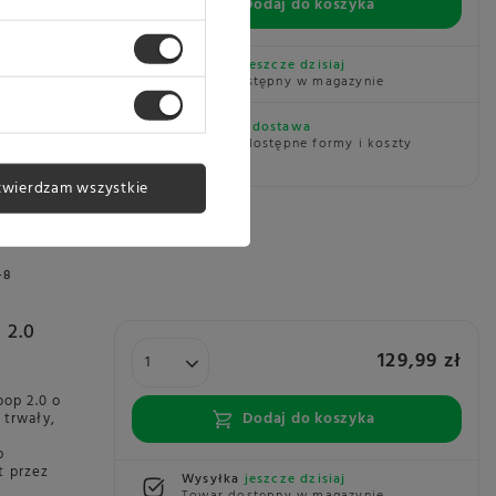
Dodaj do koszyka
 trwały,
p
t przez
Wysyłka
jeszcze dzisiaj
Towar dostępny w magazynie
Darmowa dostawa
Sprawdź dostępne formy i koszty
dostawy
61667
twierdzam wszystkie
+8
 2.0
129,99 zł
op 2.0 o
Dodaj do koszyka
 trwały,
p
t przez
Wysyłka
jeszcze dzisiaj