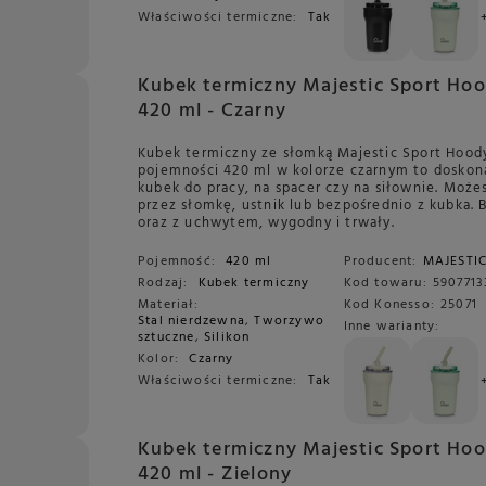
Właściwości termiczne:
Tak
Kubek termiczny Majestic Sport Ho
420 ml - Czarny
Kubek termiczny ze słomką Majestic Sport Hood
pojemności 420 ml w kolorze czarnym to doskon
kubek do pracy, na spacer czy na siłownie. Może
przez słomkę, ustnik lub bezpośrednio z kubka. 
oraz z uchwytem, wygodny i trwały.
Pojemność:
420 ml
Producent:
MAJESTI
Rodzaj:
Kubek termiczny
Kod towaru:
5907713
Materiał:
Kod Konesso:
25071
Stal nierdzewna
,
Tworzywo
Inne warianty:
sztuczne
,
Silikon
Kolor:
Czarny
Właściwości termiczne:
Tak
Kubek termiczny Majestic Sport Ho
420 ml - Zielony