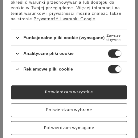
Wysyłka
jeszcze dzisiaj
określić warunki przechowywania lub dostępu do
Towar dostępny w magazynie
cookie w Twojej przeglądarce. Więcej informacji na
temat warunków i prywatności można znaleźć także
Darmowa dostawa
na stronie
Prywatność i warunki Google
.
Sprawdź cennik
Zestaw szklanych kubków Altom Lili na złotej stopce
Zawsze
430ml - 6 szt.
Funkcjonalne pliki cookie (wymagane)
aktywne
5.00
1 opinie
Analityczne pliki cookie
74,99 zł
Reklamowe pliki cookie
Wysyłka
jeszcze dzisiaj
Towar dostępny w magazynie
Potwierdzam wszystkie
Darmowa dostawa
Sprawdź cennik
Potwierdzam wybrane
Zestaw szklanych kubków Altom Karen 450ml - 6szt.
5.00
5 opinie
Potwierdzam wymagane
44,99 zł