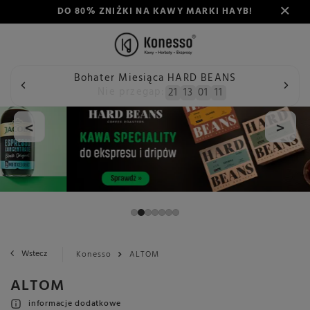
DO 80% ZNIŻKI NA KAWY MARKI HAYB!
Bohater Miesiąca HARD BEANS
Nie przegap:
21
13
01
10
<
>
Wstecz
Konesso
ALTOM
ALTOM
informacje dodatkowe