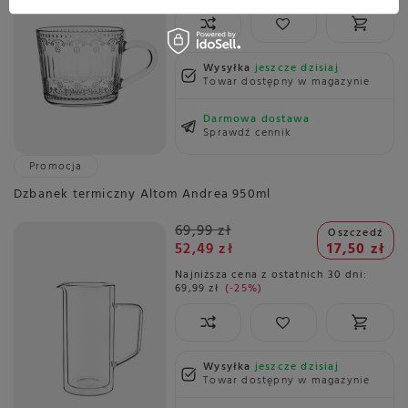
Wysyłka
jeszcze dzisiaj
Towar dostępny w magazynie
Darmowa dostawa
Sprawdź cennik
Promocja
Dzbanek termiczny Altom Andrea 950ml
69,99 zł
Oszczedź
52,49 zł
17,50 zł
Najniższa cena z ostatnich 30 dni:
69,99 zł
-25%
Wysyłka
jeszcze dzisiaj
Towar dostępny w magazynie