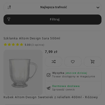
Zmień sortowanie
Najlepsza trafność
Filtruj
Szklanka Altom Design Sara 500ml
5.00
3 opinie
7,99 zł
Wysyłka
jeszcze dzisiaj
Towar dostępny w magazynie
Darmowa dostawa
Sprawdź cennik
Kubek Altom Design Sweterek z reliefem 400ml - Różowy