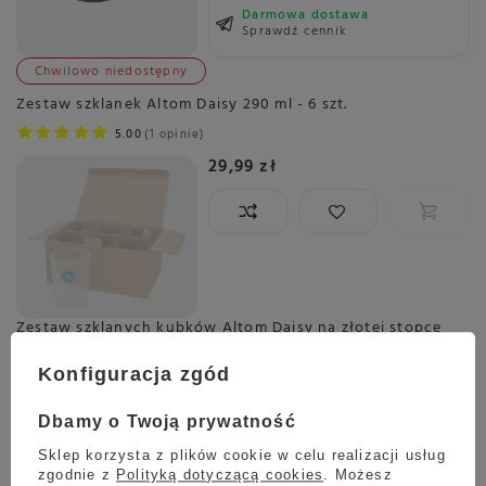
Darmowa dostawa
Sprawdź cennik
Chwilowo niedostępny
Zestaw szklanek Altom Daisy 290 ml - 6 szt.
5.00
1 opinie
29,99 zł
Zestaw szklanych kubków Altom Daisy na złotej stopce
430 ml - 6 szt.
Konfiguracja zgód
69,99 zł
Dbamy o Twoją prywatność
Sklep korzysta z plików cookie w celu realizacji usług
zgodnie z
Polityką dotyczącą cookies
. Możesz