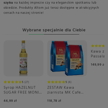
szyku
na każdej imprezie czy na eleganckim spotkaniu lub
obiedzie. Produkty Altom już teraz dostępne w atrakcyjnych
cenach na naszej stronie!
Wybrane specjalnie dla Ciebie
Kawa zia
Passala
1kg
149,99 zł
5
27
5
6
Syrop HAZELNUT
ZESTAW Kawa
SUGAR FREE MONIN
ziarnista MK Cafe
0,7 L
Select 2x1kg
44,99 zł
118,78 zł