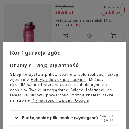
44,99 zł
Oszczedź
39,99 zł
5,00 zł
Najniższa cena z ostatnich 30 dni:
44,99 zł
-11%
Wysyłka
jeszcze dzisiaj
Konfiguracja zgód
Towar dostępny w magazynie
Darmowa dostawa
Dbamy o Twoją prywatność
Sprawdź cennik
Sklep korzysta z plików cookie w celu realizacji usług
Butelka termiczna na wodę Contigo Matterhorn Couture
zgodnie z
Polityką dotyczącą cookies
. Możesz
BLONDE WOOD 590 ml
określić warunki przechowywania lub dostępu do
cookie w Twojej przeglądarce. Więcej informacji na
114,99 zł
temat warunków i prywatności można znaleźć także
na stronie
Prywatność i warunki Google
.
Zawsze
Funkcjonalne pliki cookie (wymagane)
aktywne
Wysyłka
jeszcze dzisiaj
Towar dostępny w magazynie