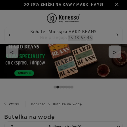
DO 80% ZNIŻKI NA KAWY MARKI HAYB!
Bohater Miesiąca HARD BEANS
Nie przegap:
25
18
55
44
<
>
Wstecz
Konesso
Butelka na wodę
Butelka na wodę
Zmień sortowanie
Najlepsza trafność