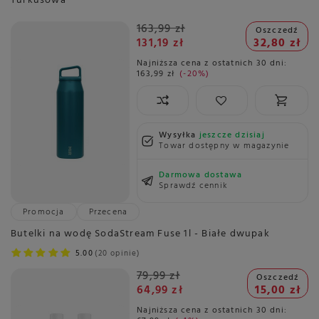
Turkusowa
163,99 zł
Oszczedź
131,19 zł
32,80 zł
Najniższa cena z ostatnich 30 dni:
163,99 zł
-20%
Wysyłka
jeszcze dzisiaj
Towar dostępny w magazynie
Darmowa dostawa
Sprawdź cennik
Promocja
Przecena
Butelki na wodę SodaStream Fuse 1l - Białe dwupak
5.00
20 opinie
79,99 zł
Oszczedź
64,99 zł
15,00 zł
Najniższa cena z ostatnich 30 dni: