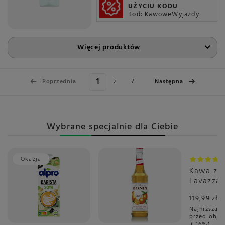
UŻYCIU KODU
Kod: KawoweWyjazdy
Więcej produktów
z
7
Poprzednia
Następna
Wybrane specjalnie dla Ciebie
Okazja
Promoc
Kawa zia
Lavazza 
Aroma Bl
119,99 zł
Najniższa c
przed obni
-16%