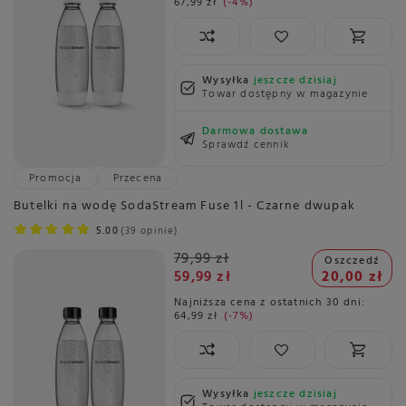
67,99 zł
-4%
Wysyłka
jeszcze dzisiaj
Towar dostępny w magazynie
Darmowa dostawa
Sprawdź cennik
Promocja
Przecena
Butelki na wodę SodaStream Fuse 1l - Czarne dwupak
5.00
39 opinie
79,99 zł
Oszczedź
59,99 zł
20,00 zł
Najniższa cena z ostatnich 30 dni:
64,99 zł
-7%
Wysyłka
jeszcze dzisiaj