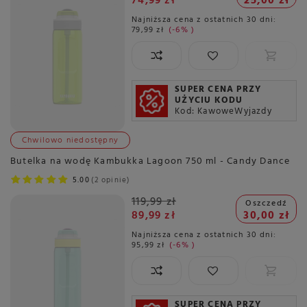
74,99 zł
25,00 zł
Najniższa cena z ostatnich 30 dni:
79,99 zł
-6%
SUPER CENA PRZY
UŻYCIU KODU
Kod: KawoweWyjazdy
Chwilowo niedostępny
Butelka na wodę Kambukka Lagoon 750 ml - Candy Dance
5.00
2 opinie
119,99 zł
Oszczedź
89,99 zł
30,00 zł
Najniższa cena z ostatnich 30 dni:
95,99 zł
-6%
SUPER CENA PRZY