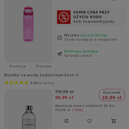
SUPER CENA PRZY
UŻYCIU KODU
Kod: KawoweWyjazdy
Wysyłka
jeszcze dzisiaj
Towar dostępny w magazynie
Darmowa dostawa
Sprawdź cennik
Promocja
Przecena
Butelka na wodę Sodastream Enso 1l
5.00
2 opinie
119,99 zł
Oszczedź
99,99 zł
20,00 zł
Najniższa cena z ostatnich 30 dni:
119,99 zł
-16%