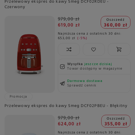
Przelewowy ekspres do kawy Smeg DCF02RDEU -
Czerwony
979,00 zł
Oszczedź
619,00 zł
360,00 zł
Najniższa cena z ostatnich 30 dni:
653,00 zł
-5%
Wysyłka
jeszcze dzisiaj
Towar dostępny w magazynie
Darmowa dostawa
Sprawdź cennik
Promocja
Przelewowy ekspres do kawy Smeg DCF02PBEU - Błękitny
979,00 zł
Oszczedź
624,00 zł
355,00 zł
Najniższa cena z ostatnich 30 dni: