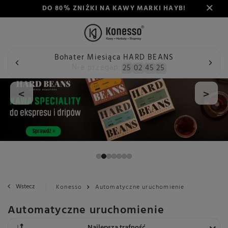
DO 80% ZNIŻKI NA KAWY MARKI HAYB!
Bohater Miesiąca HARD BEANS
Nie przegap:
25
02
45
24
<
>
Wstecz
Konesso
Automatyczne uruchomienie
Automatyczne uruchomienie
Zmień sortowanie
Najlepsza trafność