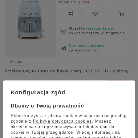
658,00 zł
-5%
Wysyłka
jeszcze dzisiaj
Towar dostępny w magazynie
Darmowa dostawa
Sprawdź cennik
Okazja
Przelewowy ekspres do kawy Smeg DCF02PGEU - Zielony
979,00 zł
Oszczedź
648,00 zł
331,00 zł
Konfiguracja zgód
Najniższa cena z ostatnich 30 dni:
645,00 zł
+1%
Dbamy o Twoją prywatność
Sklep korzysta z plików cookie w celu realizacji usług
zgodnie z
Polityką dotyczącą cookies
. Możesz
określić warunki przechowywania lub dostępu do
Wysyłka
jeszcze dzisiaj
cookie w Twojej przeglądarce. Więcej informacji na
Towar dostępny w magazynie
temat warunków i prywatności można znaleźć także