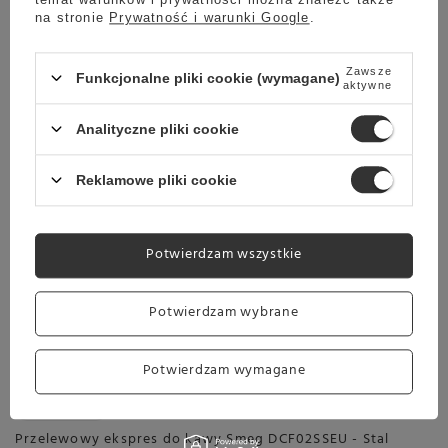
na stronie
Prywatność i warunki Google
.
Darmowa dostawa
Sprawdź cennik
Zawsze
Funkcjonalne pliki cookie (wymagane)
Promocja
aktywne
Przelewowy ekspres do kawy Smeg DCF02PKEU - Różowy
Analityczne pliki cookie
979,00 zł
Oszczedź
624,00 zł
355,00 zł
Reklamowe pliki cookie
Najniższa cena z ostatnich 30 dni:
658,00 zł
-5%
Potwierdzam wszystkie
Wysyłka
jeszcze dzisiaj
Potwierdzam wybrane
Towar dostępny w magazynie
Darmowa dostawa
Potwierdzam wymagane
Sprawdź cennik
Promocja
Przelewowy ekspres do kawy Smeg DCF02SSEU - Stal