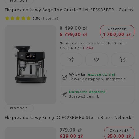
Promocja
Ekspres do kawy Sage The Oracle™ Jet SES985BTR - Czarny
5.00
1 opinie
8 499,00 zł
Oszczedź
6 799,00 zł
1 700,00 zł
Najniższa cena z ostatnich 30 dni:
6 949,00 zł
-2%
Wysyłka
jeszcze dzisiaj
Towar dostępny w magazynie
Darmowa dostawa
Sprawdź cennik
Promocja
Ekspres do kawy Smeg DCF02SBMEU Storm Blue - Nebieski
979,00 zł
Oszczedź
629,00 zł
350,00 zł