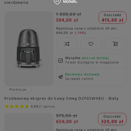
nierdzewna
1 009,00 zł
Oszczedź
594,00 zł
415,00 zł
Najniższa cena z ostatnich 30 dni:
696,00 zł
-14%
Wysyłka
jeszcze dzisiaj
Towar dostępny w magazynie
Darmowa dostawa
Sprawdź cennik
Promocja
Przelewowy ekspres do kawy Smeg DCF02WHEU - Biały
5.00
1 opinie
979,00 zł
Oszczedź
659,00 zł
320,00 zł
Najniższa cena z ostatnich 30 dni: