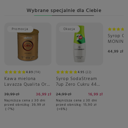
Wybrane specjalnie dla Ciebie
Promocja
Okazja
Syrop O
MONIN 0,
pomarań
44,99 zł
4.89
114
4.95
22
Kawa mielona
Syrop SodaStream
Lavazza Qualita Oro
7up Zero Cukru 440
250g - puszka
ml
39,99 zł
36,99 zł
24,99 zł
16,99 zł
Najniższa cena z 30 dni
Najniższa cena z 30 dni
przed obniżką:
39,99 zł
przed obniżką:
15,90 zł
-7%
+6%