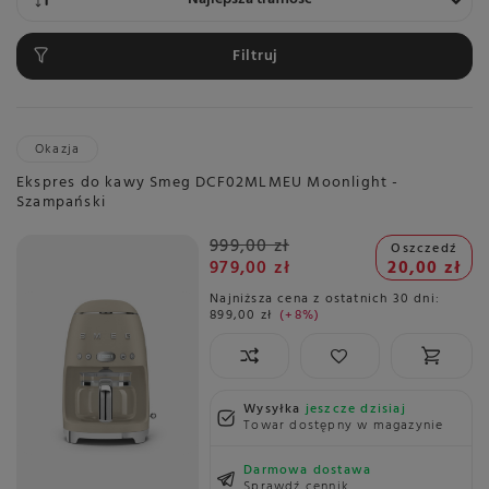
Filtruj
Okazja
Ekspres do kawy Smeg DCF02MLMEU Moonlight -
Szampański
999,00 zł
Oszczedź
979,00 zł
20,00 zł
Najniższa cena z ostatnich 30 dni:
899,00 zł
+8%
Wysyłka
jeszcze dzisiaj
Towar dostępny w magazynie
Darmowa dostawa
Sprawdź cennik