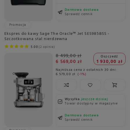
Darmowa dostawa
Sprawdź cennik
Promocja
Ekspres do kawy Sage The Oracle™ Jet SES985BSS -
Szczotkowana stal nierdzewna
5.00
2 opinie
8 499,00 zł
Oszczedź
6 569,00 zł
1 930,00 zł
Najniższa cena z ostatnich 30 dni:
6 579,00 zł
-1%
Wysyłka
jeszcze dzisiaj
Towar dostępny w magazynie
Darmowa dostawa
Sprawdź cennik