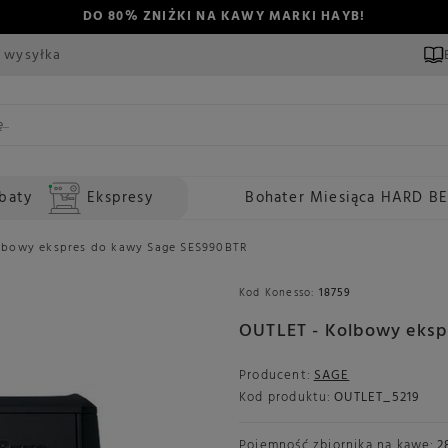
DO 80% ZNIŻKI NA KAWY MARKI HAYB!
 wysyłka
baty
Ekspresy
Bohater Miesiąca HARD B
lbowy ekspres do kawy Sage SES990BTR
Kod Konesso:
18759
OUTLET - Kolbowy eksp
Producent:
SAGE
Kod produktu:
OUTLET_5219
Pojemność zbiornika na kawę:
2