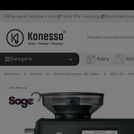
Sprawdź opinie o nas!
Raty 0% i leasing
Błyskawiczna
Kawy
Her
Kategorie
Konesso
Outlet
Outlet ekspresy do kawy
OUTLET - Ko
Promocja