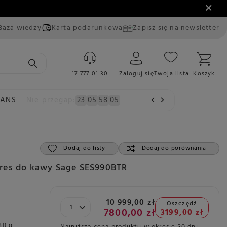
Baza wiedzy
Karta podarunkowa
Zapisz się na newsletter
17 777 01 30
Zaloguj się
Twoja lista
Koszyk
EANS
Nie przegap:
23
05
58
04
Dodaj do listy
Dodaj do porównania
res do kawy Sage SES990BTR
10 999,00 zł
Oszczędź
7800,00 zł
3199,00 zł
80 g