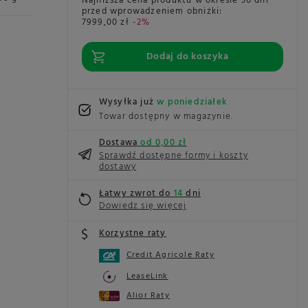
Najniższa cena produktu w okresie 30 dni
przed wprowadzeniem obniżki:
7999,00 zł
-2%
Dodaj do koszyka
Wysyłka już
w poniedziałek
Towar dostępny w magazynie
Dostawa
od 0,00 zł
Sprawdź dostępne formy i koszty
dostawy
Łatwy zwrot do
14
dni
Dowiedz się więcej
Korzystne raty
Credit Agricole Raty
LeaseLink
Alior Raty