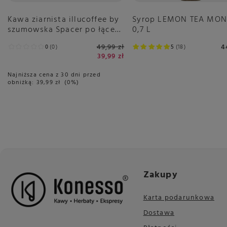
Kawa ziarnista illucoffee by
Syrop LEMON TEA MON
szumowska Spacer po łące
0,7 L
250g
49,99 zł
4
0
0
5
18
39,99 zł
Najniższa cena z 30 dni przed
obniżką:
39,99 zł
0%
Zakupy
Karta podarunkowa
Dostawa