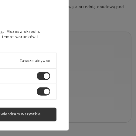
ej, zagłębienie między tacą ociekową a przednią obudową pod
es
. Możesz określić
a temat warunków i
Zawsze aktywne
l
twierdzam wszystkie