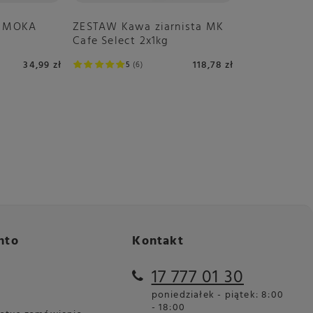
y MOKA
ZESTAW Kawa ziarnista MK
Cafe Select 2x1kg
by
kawy
34,99 zł
118,78 zł
5
6
a
nto
Kontakt
17 777 01 30
poniedziałek - piątek: 8:00
- 18:00