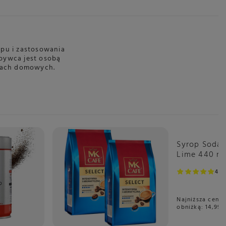
pu i zastosowania
bywca jest osobą
nkach domowych.
o spieniania mleka 480 ml
 mm
dy
Okazja
Syrop Soda
Lime 440 m
 kawowej
4.9
ynczą i podwójną kawę
Najniższa cena 
obniżką:
14,99 z