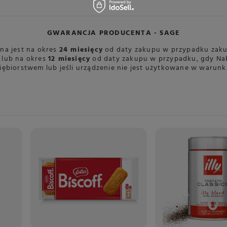
Typ pompy
9 bar
owana dysza pary i gorącej wody
Tak
GWARANCJA PRODUCENTA - SAGE
Dysza pary wodnej
Tak
na jest na okres
24 miesięcy
od daty zakupu w przypadku zaku
lub na okres
12 miesięcy
od daty zakupu w przypadku, gdy Na
Materiał wykonania bojlera
Szczotkowana stal nierdzewna
iębiorstwem lub jeśli urządzenie nie jest użytkowane w waru
Akcesoria dołączone do zestawu
Dzbanek ze stali nierdzewnej d
Szczoteczka do czyszczenia
Klucz imbusowy
Kolba ze stali nierdzewnej 58
Pasek do pomiaru twardości wo
Filtr wody
Szczotka do czyszczenia grupy
Sitko na kawę mieloną
Portafilter z sitkami na pojed
Rozmiar grupy kawowej
58 mm
Rodzaj preinfuzji
Programowalna