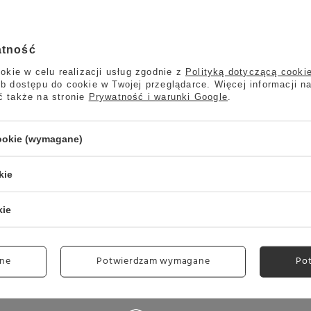
ących elementach: taca ociekowa, prawy rant obudowy tacy ociekow
drapanie na tylnej obudowie przy uchwycie pojemnika na wodę.
atność
okie w celu realizacji usług zgodnie z
Polityką dotyczącą cooki
b dostępu do cookie w Twojej przeglądarce. Więcej informacji n
Marka
SAGE
ć także na stronie
Prywatność i warunki Google
.
Symbol
OUTLET_5219
Gwarancja
Gwarancja producenta - SAGE
cookie (wymagane)
Kraj produkcji
Chiny
kie
Raty i Leasing
Tak
Blog
/EKSPRESY-bloglist-pol-10.htm
kie
Kolor
Czarny matowy
Przeznaczenie
Do domu
ne
Potwierdzam wymagane
Po
Monitorowana ilość wody
Boczna miarka
Czytaj więcej
Moc grzałki bojlera wody
2400 W
Obudowa
Szlifowana stal nierdzewna