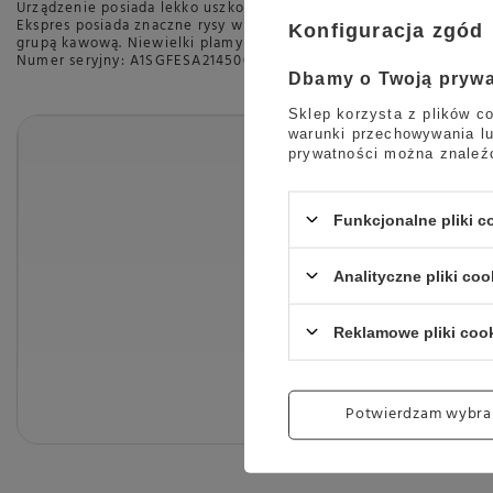
Urządzenie posiada lekko uszkodzone opakowanie zewnętrzne.
Ekspres posiada znaczne rysy widoczne na zdjęciach na następuj
Konfiguracja zgód
grupą kawową. Niewielki plamy na tylnej i bocznej obudowie. Za
Numer seryjny: A1SGFESA214500412
Dbamy o Twoją pryw
Sklep korzysta z plików co
warunki przechowywania lu
prywatności można znaleź
Funkcjonalne pliki 
Analityczne pliki coo
Reklamowe pliki coo
Potwierdzam wybra