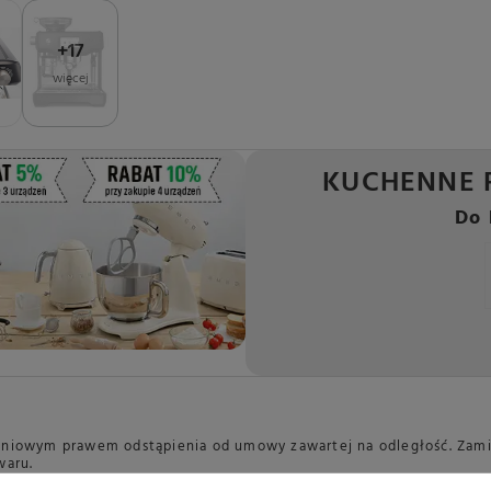
+
17
więcej
KUCHENNE 
Do 
dniowym prawem odstąpienia od umowy zawartej na odległość. Zamies
waru.