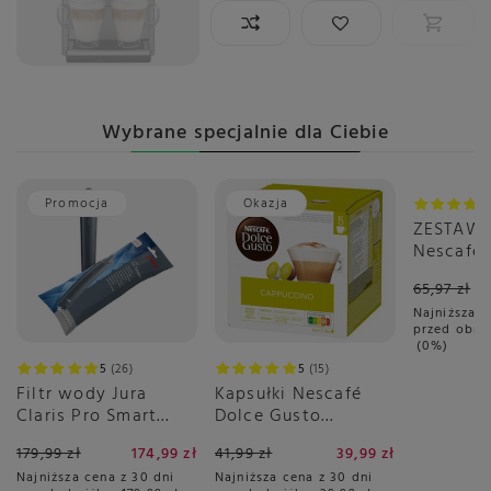
Wybrane specjalnie dla Ciebie
Promocja
Okazja
Okazja
ZESTAW 
Nescafé 
Gusto C
65,97 zł
3x16 sztu
Najniższa c
przed obni
0%
5
26
5
15
Filtr wody Jura
Kapsułki Nescafé
Claris Pro Smart
Dolce Gusto
PLUS
Cappuccino 30 sztuk
179,99 zł
174,99 zł
41,99 zł
39,99 zł
Najniższa cena z 30 dni
Najniższa cena z 30 dni