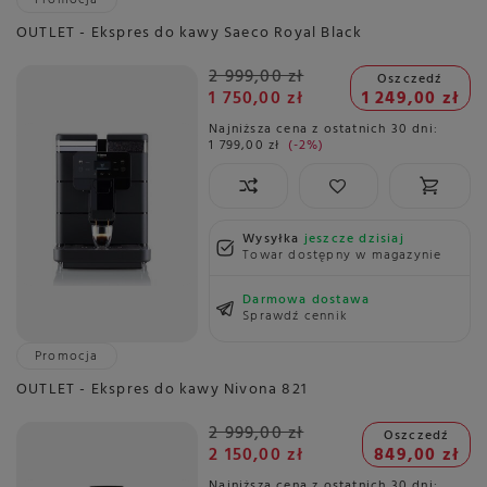
Promocja
OUTLET - Ekspres do kawy Saeco Royal Black
2 999,00 zł
Oszczedź
1 750,00 zł
1 249,00 zł
Najniższa cena z ostatnich 30 dni:
1 799,00 zł
-2%
Wysyłka
jeszcze dzisiaj
Towar dostępny w magazynie
Darmowa dostawa
Sprawdź cennik
Promocja
OUTLET - Ekspres do kawy Nivona 821
2 999,00 zł
Oszczedź
2 150,00 zł
849,00 zł
Najniższa cena z ostatnich 30 dni: