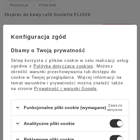
Promocja
Przecena
Ekspres do kawy Lelit Giulietta PL2SVX
12 699,00 zł
Oszczedź
10 399,00 zł
2 300,00 zł
Konfiguracja zgód
Najniższa cena z ostatnich 30 dni:
10 799,00 zł
-3%
Dbamy o Twoją prywatność
Sklep korzysta z plików cookie w celu realizacji usług
zgodnie z
Polityką dotyczącą cookies
. Możesz
określić warunki przechowywania lub dostępu do
Planowana wysyłka
cookie w Twojej przeglądarce. Więcej informacji na
Skontaktuj się z obsługą
sklepu, aby oszacować czas
temat warunków i prywatności można znaleźć także
przygotowania tego produktu
na stronie
Prywatność i warunki Google
.
do wysyłki.
Darmowa dostawa
Zawsze
Funkcjonalne pliki cookie (wymagane)
Sprawdź cennik
aktywne
Promocja
Analityczne pliki cookie
Ekspres do kawy Nivona 1040
Reklamowe pliki cookie
5.00
4 opinie