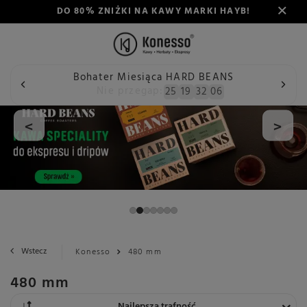
DO 80% ZNIŻKI NA KAWY MARKI HAYB!
Bohater Miesiąca HARD BEANS
Nie przegap:
25
19
32
06
<
>
Wstecz
Konesso
480 mm
480 mm
Zmień sortowanie
Najlepsza trafność