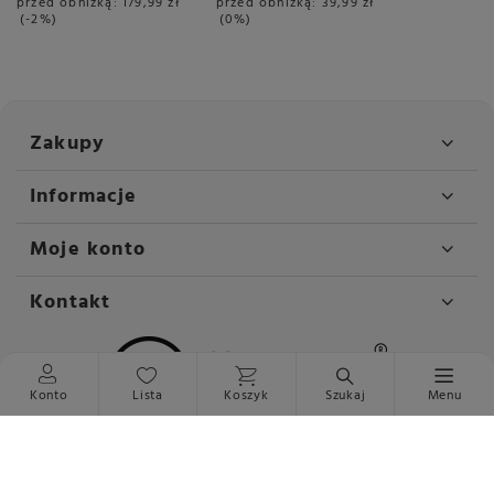
przed obniżką:
179,99 zł
przed obniżką:
39,99 zł
-2%
0%
Zakupy
Informacje
Moje konto
Kontakt
Konto
Lista
Koszyk
Szukaj
Menu