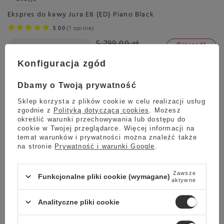
Ekspres do kawy Jura E8 (ED) Piano Black
5.00
1 opinie
5 799,00 zł
Oszczedź
5 399,00 zł
400,00 zł
Konfiguracja zgód
Najniższa cena z ostatnich 30 dni:
5 399,00 zł
0%
Dbamy o Twoją prywatność
Sklep korzysta z plików cookie w celu realizacji usług
zgodnie z
Polityką dotyczącą cookies
. Możesz
Wysyłka
jeszcze dzisiaj
określić warunki przechowywania lub dostępu do
Towar dostępny w magazynie
cookie w Twojej przeglądarce. Więcej informacji na
temat warunków i prywatności można znaleźć także
Darmowa dostawa
na stronie
Prywatność i warunki Google
.
Sprawdź cennik
Promocja
Zawsze
Funkcjonalne pliki cookie (wymagane)
aktywne
Ekspres do kawy Jura Z10 Aluminium Black (EB)
5.00
4 opinie
Analityczne pliki cookie
10 899,00 zł
Oszczedź