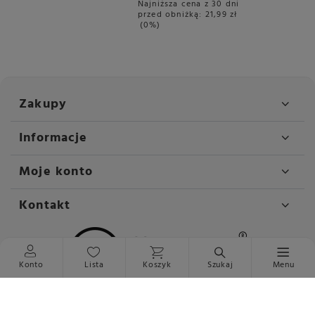
Najniższa cena z 30 dni
przed obniżką:
21,99 zł
0%
Zakupy
Informacje
Moje konto
Kontakt
Konto
Lista
Koszyk
Szukaj
Menu