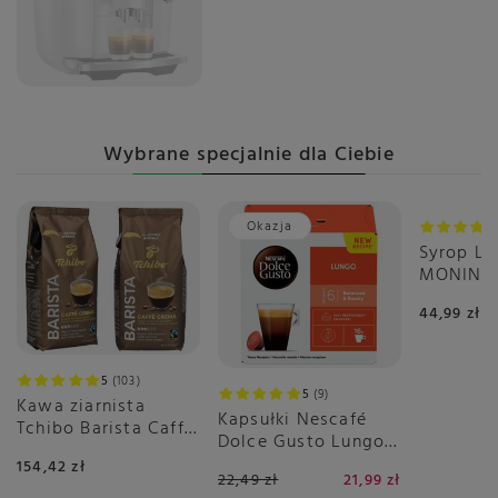
Wybrane specjalnie dla Ciebie
Okazja
Syrop L
MONIN 0
44,99 zł
5
103
5
9
Kawa ziarnista
Kapsułki Nescafé
Tchibo Barista Caffé
Dolce Gusto Lungo
Crema 2x1kg
16 sztuk
154,42 zł
22,49 zł
21,99 zł