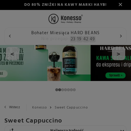
DO 80% ZNIŻKI NA KAWY MARKI HAYB!
Bohater Miesiąca HARD BEANS
Nie przegap:
23
19
42
48
<
>
Wstecz
Konesso
Sweet Cappuccino
Sweet Cappuccino
Zmień sortowanie
Najlepsza trafność