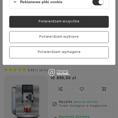
10 349,00 zł
550,00 zł
Reklamowe pliki cookie
Najniższa cena z ostatnich 30 dni:
10 899,00 zł
-5%
Potwierdzam wszystkie
Wysyłka
jeszcze dzisiaj
Potwierdzam wybrane
Towar dostępny w magazynie
Darmowa dostawa
Potwierdzam wymagane
Sprawdź cennik
Ekspres do kawy Jura Z10 Aluminium White (EB)
5.00
3 opinie
10 899,00 zł
Wysyłka
jeszcze dzisiaj
Towar dostępny w magazynie
Darmowa dostawa