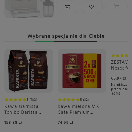
Wybrane specjalnie dla Ciebie
Okazja
ZESTAW 
Nescafé 
Gusto C
65,97 zł
3x16 sztu
Najniższa c
przed obni
0%
5
102
5
32
Kawa ziarnista
Kawa mielona MK
Tchibo Barista
Cafe Premium
Espresso 2x1kg
2x500g
158,38 zł
74,99 zł