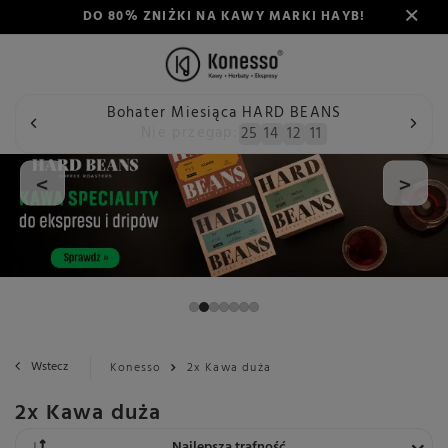
DO 80% ZNIŻKI NA KAWY MARKI HAYB!
Bohater Miesiąca HARD BEANS
Nie przegap:
25
14
12
10
<
>
Wstecz
Konesso
2x Kawa duża
2x Kawa duża
Zmień sortowanie
Najlepsza trafność