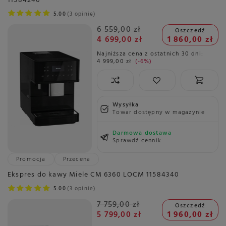
11584240
5.00
3 opinie
6 559,00 zł
Oszczedź
4 699,00 zł
1 860,00 zł
Najniższa cena z ostatnich 30 dni:
4 999,00 zł
-6%
Wysyłka
Towar dostępny w magazynie
Darmowa dostawa
Sprawdź cennik
Promocja
Przecena
Ekspres do kawy Miele CM 6360 LOCM 11584340
5.00
3 opinie
7 759,00 zł
Oszczedź
5 799,00 zł
1 960,00 zł