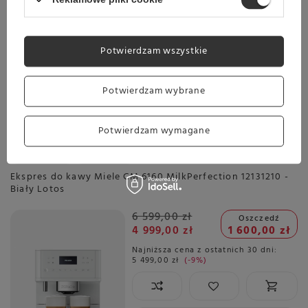
Najniższa cena z ostatnich 30 dni:
3 579,00 zł
+1%
Potwierdzam wszystkie
Wysyłka
jeszcze dzisiaj
Potwierdzam wybrane
Towar dostępny w magazynie
Darmowa dostawa
Potwierdzam wymagane
Sprawdź cennik
Promocja
Przecena
Ekspres do kawy Miele CM 6160 MilkPerfection 12131210 -
Biały Lotos
6 599,00 zł
Oszczedź
4 999,00 zł
1 600,00 zł
Najniższa cena z ostatnich 30 dni:
5 499,00 zł
-9%