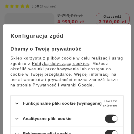
5.00
3 opinie
7 759,00 zł
Oszczedź
4 999,00 zł
2 760,00 zł
Najniższa cena z ostatnich 30 dni:
4 799,00 zł
+4%
Konfiguracja zgód
Dbamy o Twoją prywatność
Sklep korzysta z plików cookie w celu realizacji usług
Wysyłka
jeszcze dzisiaj
zgodnie z
Polityką dotyczącą cookies
. Możesz
Towar dostępny w magazynie
określić warunki przechowywania lub dostępu do
cookie w Twojej przeglądarce. Więcej informacji na
Darmowa dostawa
temat warunków i prywatności można znaleźć także
Sprawdź cennik
na stronie
Prywatność i warunki Google
.
Okazja
Przecena
Ekspres do kawy Miele CM 5310 Silence Obisidian Black
Zawsze
Funkcjonalne pliki cookie (wymagane)
aktywne
11541710
5.00
1 opinie
Analityczne pliki cookie
5 999,00 zł
Oszczedź
3 599,00 zł
2 400,00 zł
Reklamowe pliki cookie