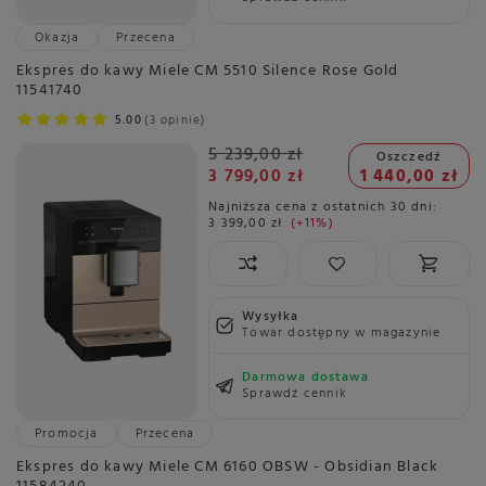
Okazja
Przecena
Ekspres do kawy Miele CM 5510 Silence Rose Gold
11541740
5.00
3 opinie
5 239,00 zł
Oszczedź
3 799,00 zł
1 440,00 zł
Najniższa cena z ostatnich 30 dni:
3 399,00 zł
+11%
Wysyłka
Towar dostępny w magazynie
Darmowa dostawa
Sprawdź cennik
Promocja
Przecena
Ekspres do kawy Miele CM 6160 OBSW - Obsidian Black