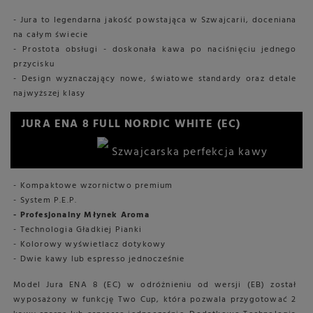
- Jura to legendarna jakość powstająca w Szwajcarii, doceniana
na całym świecie
- Prostota obsługi - doskonała kawa po naciśnięciu jednego
przycisku
- Design wyznaczający nowe, światowe standardy oraz detale
najwyższej klasy
JURA ENA 8 FULL NORDIC WHITE (EC)
Szwajcarska perfekcja kawy
- Kompaktowe wzornictwo premium
- System P.E.P.
- Profesjonalny Młynek Aroma
- Technologia Gładkiej Pianki
- Kolorowy wyświetlacz dotykowy
- Dwie kawy lub espresso jednocześnie
Model Jura ENA 8 (EC) w odróżnieniu od wersji (EB) został
wyposażony w funkcję Two Cup, która pozwala przygotować 2