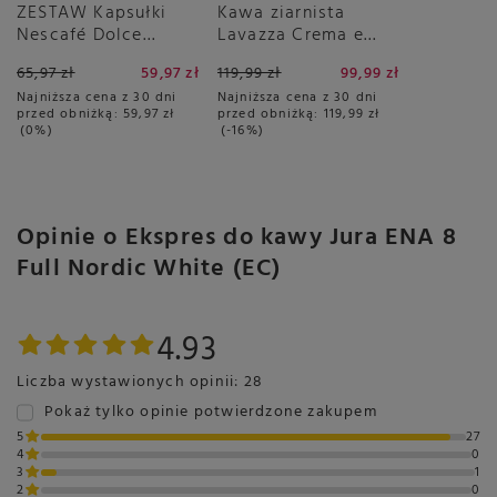
ZESTAW Kapsułki
Kawa ziarnista
Nescafé Dolce
Lavazza Crema e
Gusto Cappuccino
Aroma Blue 1kg
65,97 zł
59,97 zł
119,99 zł
99,99 zł
3x16 sztuk
Najniższa cena z 30 dni
Najniższa cena z 30 dni
przed obniżką:
59,97 zł
przed obniżką:
119,99 zł
0%
-16%
Opinie o Ekspres do kawy Jura ENA 8
Full Nordic White (EC)
4.93
Liczba wystawionych opinii: 28
Pokaż tylko opinie potwierdzone zakupem
5
27
4
0
3
1
2
0