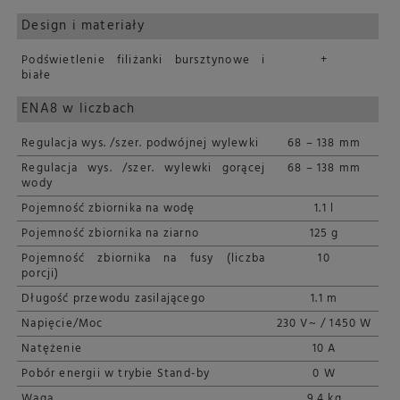
Design i materiały
Podświetlenie filiżanki bursztynowe i
+
białe
ENA8 w liczbach
Regulacja wys. /szer. podwójnej wylewki
68 – 138 mm
Regulacja wys. /szer. wylewki gorącej
68 – 138 mm
wody
Pojemność zbiornika na wodę
1.1 l
Pojemność zbiornika na ziarno
125 g
Pojemność zbiornika na fusy (liczba
10
porcji)
Długość przewodu zasilającego
1.1 m
Napięcie/Moc
230 V~ / 1450 W
Natężenie
10 A
Pobór energii w trybie Stand-by
0 W
Waga
9.4 kg