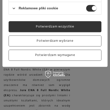
Jura ENA 8 Full Nordic White (EA) to
automatyczny ekspres do kawy, stworzony
Reklamowe pliki cookie
z myślą o użytku domowym. Jego
kompaktowe rozmiary sprawiają, że z
łatwością znajdzie dla siebie miejsce w
Potwierdzam wszystkie
każdej kuchni, a łatwa obsługa przy użyciu
dotykowego wyświetlacza nie wymaga od
nas żadnych specjalnych umiejętności.
Potwierdzam wybrane
Zaawansowane technologie, takie jak
technologia gładkiej pianki czy
profesjonalny młynek Aroma wzbogaca
Potwierdzam wymagane
możliwość przygotowania dwóch filiżanek
kawy jednocześnie, co stawia ekspres Jura
ENA 8 Full Nordic White (EA) w pierwszym
rzędzie wśród urzadzeń domowych. Dla
użytkowników domowych ogromne
znaczenie ma również sam wygląd
ekspresu.
Jura ENA 8 Full Nordic White
(EA)
charakteryzuje się prostymi liniami i
smukłymi kształtami, których idealnym
uzupełnieniem jest zbiornik na wodę