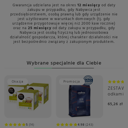
Gwarancja udzielana jest na okres
12 miesięcy
od daty
zakupu w przypadku, gdy Nabywca jest
przedsiębiorstwem, osobą prawną lub gdy urządzenie nie
jest użytkowane w warunkach domowych (tj. gdy
urządzenie przygotowuje więcej niż 2000 kaw rocznie)
oraz na
25 miesięcy
od daty zakupu w przypadku, gdy
Nabywca jest osobą fizyczną lub jednoosobowa
działalność gospodarcza, której charakter działalności nie
jest bezpośrednio związany z zakupionym produktem.
Wybrane specjalnie dla Ciebie
Okazja
Promocja
ZESTAW -
odkamie
DeLongh
65,26 zł
5
14
4.98
243