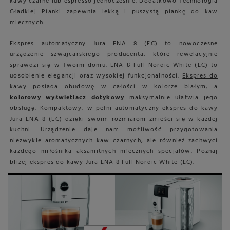
kawy czarne lub espresso jednocześnie. Dodatkowo Technologia
Gładkiej Pianki zapewnia lekką i puszystą piankę do kaw
mlecznych.
Ekspres automatyczny Jura ENA 8 (EC)
to nowoczesne
urządzenie szwajcarskiego producenta, które rewelacyjnie
sprawdzi się w Twoim domu. ENA 8 Full Nordic White (EC) to
uosobienie elegancji oraz wysokiej funkcjonalności.
Ekspres do
kawy
posiada obudowę w całości w kolorze białym, a
kolorowy wyświetlacz dotykowy
maksymalnie ułatwia jego
obsługę. Kompaktowy, w pełni automatyczny ekspres do kawy
Jura ENA 8 (EC) dzięki swoim rozmiarom zmieści się w każdej
kuchni. Urządzenie daje nam możliwość przygotowania
niezwykle aromatycznych kaw czarnych, ale również zachwyci
każdego miłośnika aksamitnych mlecznych specjałów. Poznaj
bliżej ekspres do kawy Jura ENA 8 Full Nordic White (EC).