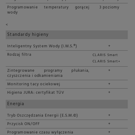
Programowanie temperatury gorącej
3 poziomy
wody
<
Standardy higieny
Inteligentny System Wody (I.W.S.®)
+
Rodzaj filtra
CLARIS Smart
CLARIS Smart+
Zintegrowane programy płukania,
+
czyszczenia i odkamieniania
Monitoring tacy ociekowej
+
Higiena JURA: certyfikat TÜV
+
Energia
Tryb Oszczędzania Energii (E.S.M.©)
+
Przycisk ON/OFF
+
Programowanie czasu wyłączenia
+