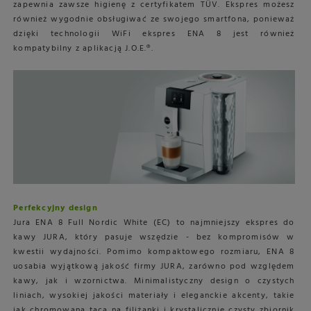
zapewnia zawsze higienę z certyfikatem TÜV. Ekspres możesz
również wygodnie obsługiwać ze swojego smartfona, ponieważ
dzięki technologii WiFi ekspres ENA 8 jest również
kompatybilny z aplikacją J.O.E.®.
Perfekcyjny design
Jura ENA 8 Full Nordic White (EC) to najmniejszy ekspres do
kawy JURA, który pasuje wszędzie - bez kompromisów w
kwestii wydajności. Pomimo kompaktowego rozmiaru, ENA 8
uosabia wyjątkową jakość firmy JURA, zarówno pod względem
kawy, jak i wzornictwa. Minimalistyczny design o czystych
liniach, wysokiej jakości materiały i eleganckie akcenty, takie
jak chromowana taca na filiżanki i krystalicznie czysty zbiornik