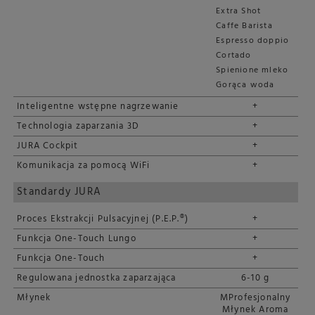
Extra Shot
Caffe Barista
Espresso doppio
Cortado
Spienione mleko
Gorąca woda
Inteligentne wstępne nagrzewanie
+
Technologia zaparzania 3D
+
JURA Cockpit
+
Komunikacja za pomocą WiFi
+
Standardy JURA
Proces Ekstrakcji Pulsacyjnej (P.E.P.®)
+
Funkcja One-Touch Lungo
+
Funkcja One-Touch
+
Regulowana jednostka zaparzająca
6-10 g
Młynek
MProfesjonalny
Młynek Aroma