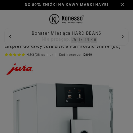
DO 80% ZNIŻKI NA KAWY MARKI HAYB!
Bohater Miesiąca HARD BEANS
Wstecz
Konesso
Ekspresy do kawy
Producent
Jura
Nie przegap:
25
17
14
46
Ekspres do kawy Jura ENA 8 Full Nordic White (EC)
4.93
(28 opinie)
Kod Konesso:
12849