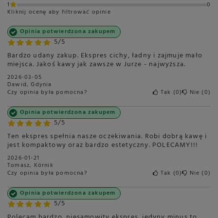
1
0
Kliknij ocenę aby filtrować opinie
Opinia potwierdzona zakupem
5/5
Bardzo udany zakup. Ekspres cichy, ładny i zajmuje mało
miejsca. Jakoś kawy jak zawsze w Jurze - najwyższa.
2026-03-05
Dawid, Gdynia
Czy opinia była pomocna?
Tak
0
Nie
0
Opinia potwierdzona zakupem
5/5
Ten ekspres spełnia nasze oczekiwania. Robi dobrą kawę i
jest kompaktowy oraz bardzo estetyczny. POLECAMY!!!
2026-01-21
Tomasz, Kórnik
Czy opinia była pomocna?
Tak
0
Nie
0
Opinia potwierdzona zakupem
5/5
Polecam bardzo, niesamowity ekspres, jedyny minus to