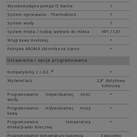
Wysokowydajna pompa 15 barów
1
System ogrzewania - Thermoblock
1
System wody
1
System mleka / rodzaj wylewki do mleka
HP1 / CX1
Wsyp kawy mielonej
+
Pokrywa AROMA zbiornika na ziarno
+
Ustawienia i opcje programowania
Kompatybilny z J.O.E. ®
+
Wyświetlacz
2,8" dotykowy
kolorowy
Programowanie indywidualnej ilości
+
wody
Programowanie indywidualnej mocy
+
kawy
Programowanie temperatury
+
mleka/pianki mlecznej
Programowanie temperatury parzenia
3 poziomy