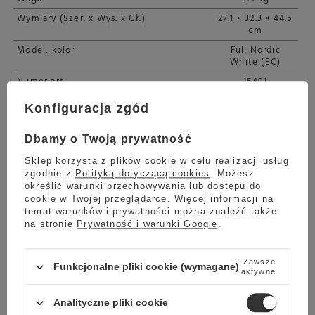
Wymiary (Szer. x Wys. x Gł.)
27.1 × 32.3 × 44.5
cm
Model, kolor
Full Nordic
White (EC)
Numer art.
15491
Zestaw zawiera:
Filtr wody
Konfiguracja zgód
Tabletki
czyszczące (2
Dbamy o Twoją prywatność
szt.)
Pasek do
Sklep korzysta z plików cookie w celu realizacji usług
zgodnie z
Polityką dotyczącą cookies
. Możesz
pomiaru
określić warunki przechowywania lub dostępu do
twardości wody
cookie w Twojej przeglądarce. Więcej informacji na
Wężyk do mleka
temat warunków i prywatności można znaleźć także
Środek do
na stronie
Prywatność i warunki Google
.
czyszczenia
systemu mleka
Zawsze
Pojemnik do
Funkcjonalne pliki cookie (wymagane)
aktywne
czyszczenia
systemu mleka
Analityczne pliki cookie