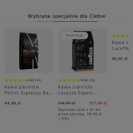
Wybrane specjalnie dla Ciebie
Promocja
Kawa zia
Lucaffe
Lucia 1k
69,99 zł
4.85
84
4.96
28
Kawa ziarnista
Kawa ziarnista
Pellini Espresso Bar
Lavazza Expert
Vivace 500g
Crema Ricca 1kg
44,99 zł
114,99 zł
107,99 zł
Najniższa cena z 30 dni
przed obniżką:
114,99 zł
-6%