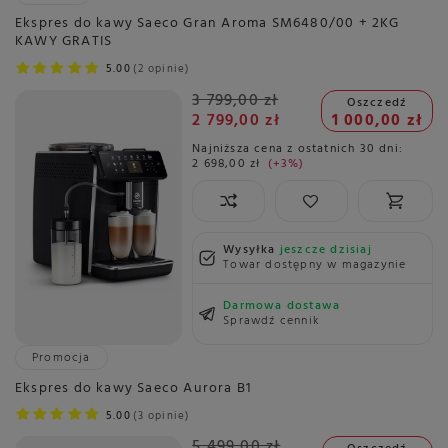
Ekspres do kawy Saeco Gran Aroma SM6480/00 + 2KG
KAWY GRATIS
5.00
2 opinie
3 799,00 zł
Oszczedź
2 799,00 zł
1 000,00 zł
Najniższa cena z ostatnich 30 dni:
2 698,00 zł
+3%
Wysyłka
jeszcze dzisiaj
Towar dostępny w magazynie
Darmowa dostawa
Sprawdź cennik
Promocja
Ekspres do kawy Saeco Aurora B1
5.00
3 opinie
5 499,00 zł