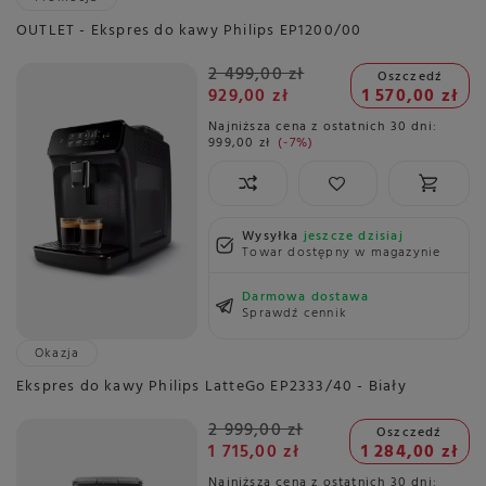
OUTLET - Ekspres do kawy Philips EP1200/00
2 499,00 zł
Oszczedź
929,00 zł
1 570,00 zł
Najniższa cena z ostatnich 30 dni:
999,00 zł
-7%
Wysyłka
jeszcze dzisiaj
Towar dostępny w magazynie
Darmowa dostawa
Sprawdź cennik
Okazja
Ekspres do kawy Philips LatteGo EP2333/40 - Biały
2 999,00 zł
Oszczedź
1 715,00 zł
1 284,00 zł
Najniższa cena z ostatnich 30 dni: