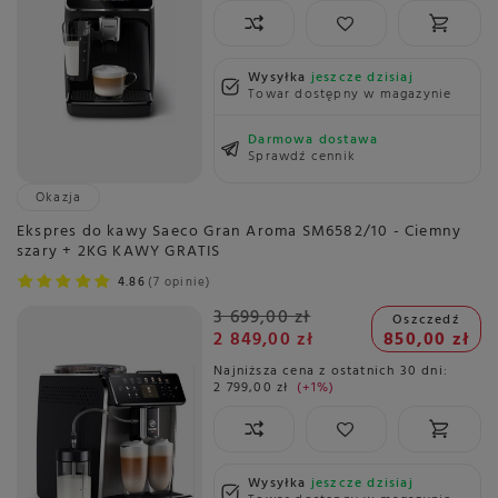
Wysyłka
jeszcze dzisiaj
Towar dostępny w magazynie
Darmowa dostawa
Sprawdź cennik
Okazja
Ekspres do kawy Saeco Gran Aroma SM6582/10 - Ciemny
szary + 2KG KAWY GRATIS
4.86
7 opinie
3 699,00 zł
Oszczedź
2 849,00 zł
850,00 zł
Najniższa cena z ostatnich 30 dni:
2 799,00 zł
+1%
Wysyłka
jeszcze dzisiaj