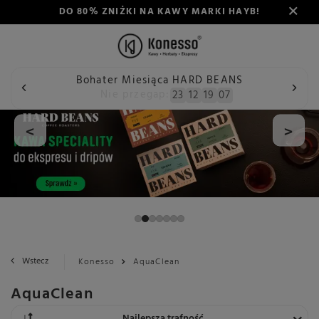
DO 80% ZNIŻKI NA KAWY MARKI HAYB!
Bohater Miesiąca HARD BEANS
Nie przegap:
23
12
19
06
<
>
Wstecz
Konesso
AquaClean
AquaClean
Zmień sortowanie
Najlepsza trafność