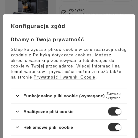
Wysyłka
Towar dostępny w magazynie
Konfiguracja zgód
Darmowa dostawa
Sprawdź cennik
Dbamy o Twoją prywatność
Promocja
Przecena
Sklep korzysta z plików cookie w celu realizacji usług
Ekspres do kawy Saeco Magic M2+
zgodnie z
Polityką dotyczącą cookies
. Możesz
określić warunki przechowywania lub dostępu do
5.00
1 opinie
cookie w Twojej przeglądarce. Więcej informacji na
8 499,00 zł
Oszczedź
temat warunków i prywatności można znaleźć także
6 399,00 zł
2 100,00 zł
na stronie
Prywatność i warunki Google
.
Najniższa cena z ostatnich 30 dni:
6 499,00 zł
-1%
Zawsze
Funkcjonalne pliki cookie (wymagane)
aktywne
Analityczne pliki cookie
Wysyłka
Towar dostępny w magazynie
Reklamowe pliki cookie
Darmowa dostawa