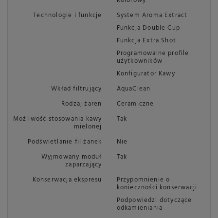
Kolorowy
Technologie i funkcje
System Aroma Extract
Funkcja Double Cup
Funkcja Extra Shot
Programowalne profile
użytkowników
Konfigurator Kawy
Wkład filtrujący
AquaClean
Rodzaj żaren
Ceramiczne
Możliwość stosowania kawy
Tak
mielonej
Podświetlanie filiżanek
Nie
Wyjmowany moduł
Tak
zaparzający
Konserwacja ekspresu
Przypomnienie o
konieczności konserwacji
Podpowiedzi dotyczące
odkamieniania