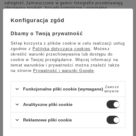
odległość. Zamieszczone w galerii fotografie przedstawiają
oferowany produkt. Posiada kompletne i oryginalne
wyposażenie zawarte w opisie towaru.
Urządzenie używane, nosi normalne ślady użytkowania.
Konfiguracja zgód
Urządzenie posiada nieco zniszczone opakowanie zewnętrzne
(produkt bezpiecznie zapakowany do wysyłki).
Ekspres posiada delikatne rysy widoczne na zdjęciach na
Dbamy o Twoją prywatność
następujących elementach: pokrywa młynka, taca ociekowa,
delikatne plamy na przedniej obudowie pod wylewką kawy,
Sklep korzysta z plików cookie w celu realizacji usług
rysa na górnej, bocznej obudowie. Porysowany dodatkowy
zgodnie z
Polityką dotyczącą cookies
. Możesz
zbiornik na mleko, rysy nie są widoczne na zdjęciach.
określić warunki przechowywania lub dostępu do
Numer seryjny: TW902342062758
cookie w Twojej przeglądarce. Więcej informacji na
temat warunków i prywatności można znaleźć także
na stronie
Prywatność i warunki Google
.
Marka
PHILIPS
Zawsze
Funkcjonalne pliki cookie (wymagane)
Symbol
OUTLET_16543
aktywne
Gwarancja
Gwarancja producenta -
PHILIPS
Analityczne pliki cookie
Rodzaj ekspresu
Ciśnieniowy automatyczny
Reklamowe pliki cookie
Przeznaczenie
Do domu
Kolor
Czarny