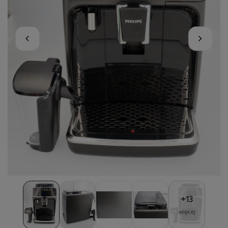
+
13
więcej