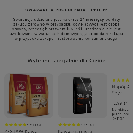
GWARANCJA PRODUCENTA - PHILIPS
Gwarancja udzielana jest na okres
24
miesięcy
od daty
zakupu zarówno w przypadku, gdy Nabywca jest osobą
prawną, przedsiębiorstwem lub jeśli urządzenie nie jest
użytkowane w warunkach domowych, jak i
od daty zakupu
w przypadku zakupu i zastosowania konsumenckiego.
Wybrane specjalnie dla Ciebie
Okazja
Napój AL
Soya - S
12,99 zł
Najniższa c
przed obni
+11%
4.94
33
4.85
84
ZESTAW Kawa
Kawa ziarnista