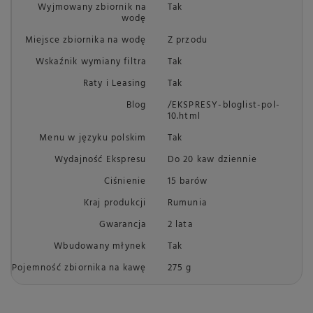
Wyjmowany zbiornik na
Tak
wodę
Miejsce zbiornika na wodę
Z przodu
Wskaźnik wymiany filtra
Tak
Raty i Leasing
Tak
Blog
/EKSPRESY-bloglist-pol-
10.html
Menu w języku polskim
Tak
Wydajność Ekspresu
Do 20 kaw dziennie
Ciśnienie
15 barów
Kraj produkcji
Rumunia
Gwarancja
2 lata
Wbudowany młynek
Tak
Pojemność zbiornika na kawę
275 g