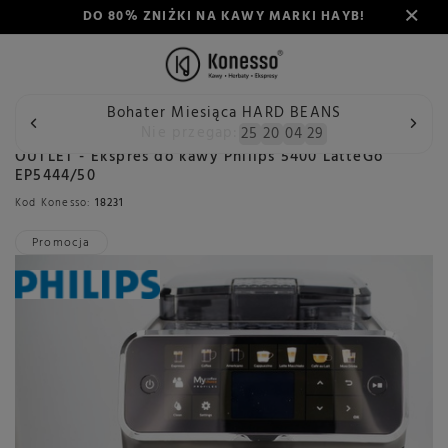
DO 80% ZNIŻKI NA KAWY MARKI HAYB!
Bohater Miesiąca HARD BEANS
Wstecz
Konesso
Outlet
Outlet ekspresy do kawy
OU
Nie przegap:
25
20
04
29
OUTLET - Ekspres do kawy Philips 5400 LatteGo
EP5444/50
Kod Konesso:
18231
Promocja