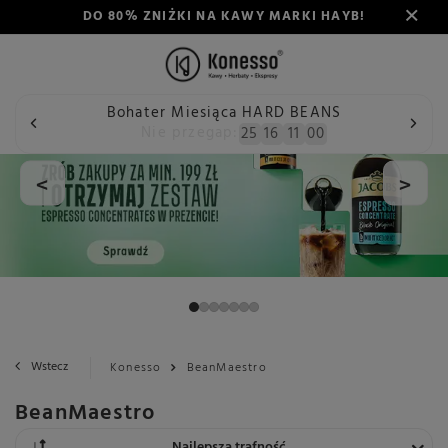
DO 80% ZNIŻKI NA KAWY MARKI HAYB!
Bohater Miesiąca HARD BEANS
Nie przegap:
25
16
11
00
<
>
Wstecz
Konesso
BeanMaestro
BeanMaestro
Zmień sortowanie
Najlepsza trafność