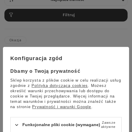
Filtruj
Okazja
Ekspres do kawy Saeco Xelsis Deluxe SM8785/00 + 2KG
KAWY GRATIS
Konfiguracja zgód
5.00
6 opinie
5 999,00 zł
Dbamy o Twoją prywatność
Oszczedź
4 999,00 zł
1 000,00 zł
Sklep korzysta z plików cookie w celu realizacji usług
Najniższa cena z ostatnich 30 dni:
zgodnie z
Polityką dotyczącą cookies
. Możesz
4 599,00 zł
+8%
określić warunki przechowywania lub dostępu do
cookie w Twojej przeglądarce. Więcej informacji na
temat warunków i prywatności można znaleźć także
na stronie
Prywatność i warunki Google
.
Wysyłka
jeszcze dzisiaj
Towar dostępny w magazynie
Zawsze
Funkcjonalne pliki cookie (wymagane)
aktywne