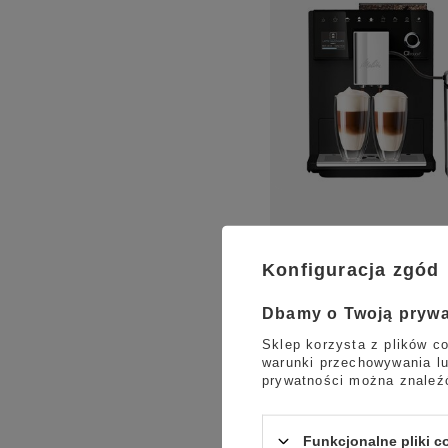
Konfiguracja zgód
Dbamy o Twoją pryw
Sklep korzysta z plików co
warunki przechowywania lu
prywatności można znaleź
Funkcjonalne pliki 