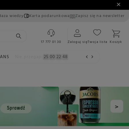
Baza wiedzy
Karta podarunkowa
Zapisz się na newsletter
17 777 01 30
Zaloguj się
Twoja lista
Koszyk
EANS
Nie przegap:
25
00
22
47
>