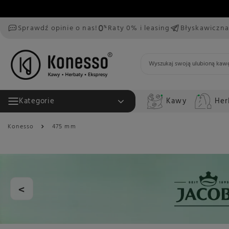
Sprawdź opinie o nas!
Raty 0% i leasing
Błyskawiczna
Kawy
Her
Kategorie
Konesso
475 mm
<