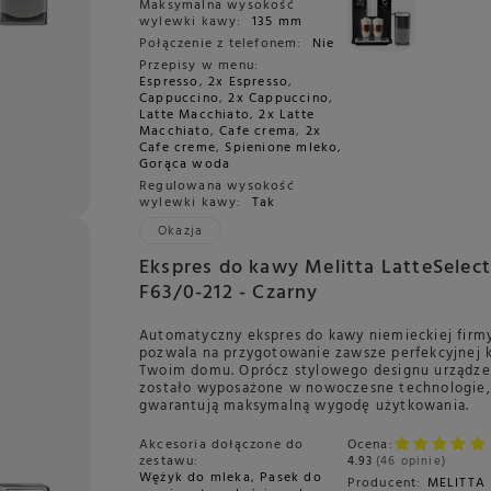
Maksymalna wysokość
wylewki kawy:
135 mm
Połączenie z telefonem:
Nie
Przepisy w menu:
Espresso
,
2x Espresso
,
Cappuccino
,
2x Cappuccino
,
Latte Macchiato
,
2x Latte
Macchiato
,
Cafe crema
,
2x
Cafe creme
,
Spienione mleko
,
Gorąca woda
Regulowana wysokość
wylewki kawy:
Tak
Okazja
Ekspres do kawy Melitta LatteSelect
F63/0-212 - Czarny
Automatyczny ekspres do kawy niemieckiej firmy
pozwala na przygotowanie zawsze perfekcyjnej
Twoim domu. Oprócz stylowego designu urządze
zostało wyposażone w nowoczesne technologie,
gwarantują maksymalną wygodę użytkowania.
Akcesoria dołączone do
Ocena:
zestawu:
4.93
46 opinie
Wężyk do mleka
,
Pasek do
Producent:
MELITTA