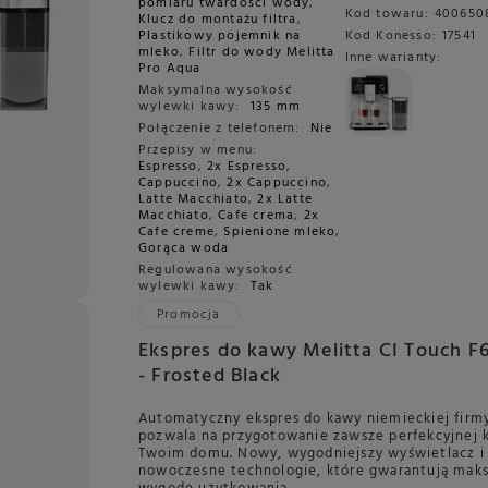
pomiaru twardości wody
,
Kod towaru:
400650
Klucz do montażu filtra
,
Plastikowy pojemnik na
Kod Konesso:
17541
mleko
,
Filtr do wody Melitta
Inne warianty:
Pro Aqua
Maksymalna wysokość
wylewki kawy:
135 mm
Połączenie z telefonem:
Nie
Przepisy w menu:
Espresso
,
2x Espresso
,
Cappuccino
,
2x Cappuccino
,
Latte Macchiato
,
2x Latte
Macchiato
,
Cafe crema
,
2x
Cafe creme
,
Spienione mleko
,
Gorąca woda
Regulowana wysokość
wylewki kawy:
Tak
Promocja
Ekspres do kawy Melitta CI Touch F
- Frosted Black
Automatyczny ekspres do kawy niemieckiej firmy
pozwala na przygotowanie zawsze perfekcyjnej
Twoim domu. Nowy, wygodniejszy wyświetlacz i
nowoczesne technologie, które gwarantują mak