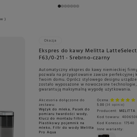
ów )
Okazja
Ekspres do kawy Melitta LatteSelect
F63/0-211 - Srebrno-czarny
Automatyczny ekspres do kawy niemieckiej firmy
pozwala na przygotowanie zawsze perfekcyjnej
Twoim domu. Oprócz stylowego designu urządze
zostało wyposażone w nowoczesne technologie,
gwarantują maksymalną wygodę użytkowania.
Akcesoria dołączone do
Ocena:
zestawu:
5.00
34 opinie
Wężyk do mleka
,
Pasek do
Producent:
MELITTA
pomiaru twardości wody
,
Kod towaru:
400650
Klucz do montażu filtra
,
Plastikowy pojemnik na
Kod Konesso:
17540
mleko
,
Filtr do wody Melitta
Inne warianty:
Pro Aqua