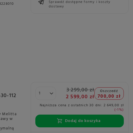
Sprawdź dostępne formy i koszty
8228010
dostawy
3 299,00 zł
Oszczedź
630-112
2 599,00 zł
700,00 zł
Najniższa cena z ostatnich 30 dni:
2 649,00 zł
-1%
 Melitta
 kawy w
Dodaj do koszyka
symalną