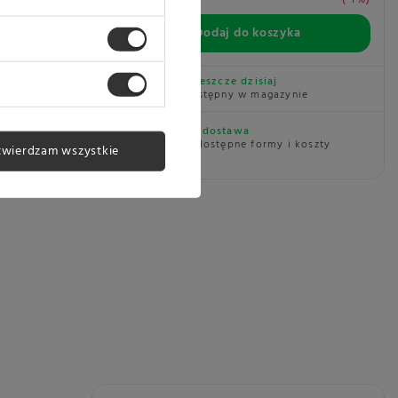
 Melitta
 kawy w
Dodaj do koszyka
symalną
Wysyłka
jeszcze dzisiaj
Towar dostępny w magazynie
Darmowa dostawa
Sprawdź dostępne formy i koszty
twierdzam wszystkie
8228034
dostawy