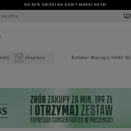
DO 80% ZNIŻKI NA KAWY MARKI HAYB!
 wysyłka
baty
Ekspresy
Bohater Miesiąca HARD B