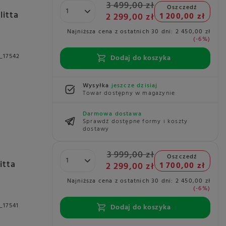
3 499,00 zł
Oszczedź
itta
2 299,00 zł
1 200,00 zł
Najniższa cena z ostatnich 30 dni:
2 450,00 zł
-6%
_17542
Dodaj do koszyka
Wysyłka
jeszcze dzisiaj
Towar dostępny w magazynie
Darmowa dostawa
Sprawdź dostępne formy i koszty
dostawy
3 999,00 zł
Oszczedź
itta
2 299,00 zł
1 700,00 zł
Najniższa cena z ostatnich 30 dni:
2 450,00 zł
-6%
_17541
Dodaj do koszyka