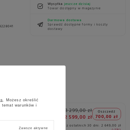
Wysyłka
jeszcze dzisiaj
Towar dostępny w magazynie
Darmowa dostawa
Sprawdź dostępne formy i koszty
8228041
dostawy
es
. Możesz określić
a temat warunków i
3 299,00 zł
Oszczedź
30-111
2 599,00 zł
700,00 zł
Najniższa cena z ostatnich 30 dni:
2 649,00 zł
Zawsze aktywne
-1%