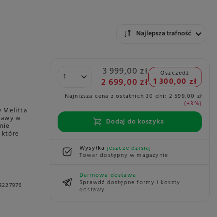
Zmień sortowanie
Najlepsza trafność
3 999,00 zł
Oszczedź
2 699,00 zł
1 300,00 zł
Najniższa cena z ostatnich 30 dni:
2 599,00 zł
+3%
 Melitta
 kawy w
Dodaj do koszyka
nie
 które
Wysyłka
jeszcze dzisiaj
Towar dostępny w magazynie
Darmowa dostawa
Sprawdź dostępne formy i koszty
8227976
dostawy