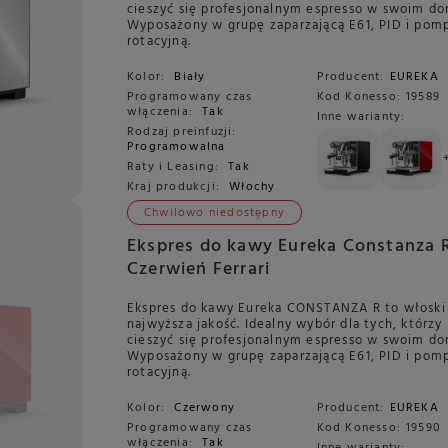
cieszyć się profesjonalnym espresso w swoim do
Wyposażony w grupę zaparzającą E61, PID i pom
rotacyjną.
Kolor:
Biały
Producent:
EUREKA
Programowany czas
Kod Konesso:
19589
włączenia:
Tak
Inne warianty:
Rodzaj preinfuzji:
Programowalna
Raty i Leasing:
Tak
Kraj produkcji:
Włochy
Chwilowo niedostępny
Ekspres do kawy Eureka Constanza R
Czerwień Ferrari
Ekspres do kawy Eureka CONSTANZA R to włoski s
najwyższa jakość. Idealny wybór dla tych, którzy
cieszyć się profesjonalnym espresso w swoim do
Wyposażony w grupę zaparzającą E61, PID i pom
rotacyjną.
Kolor:
Czerwony
Producent:
EUREKA
Programowany czas
Kod Konesso:
19590
włączenia:
Tak