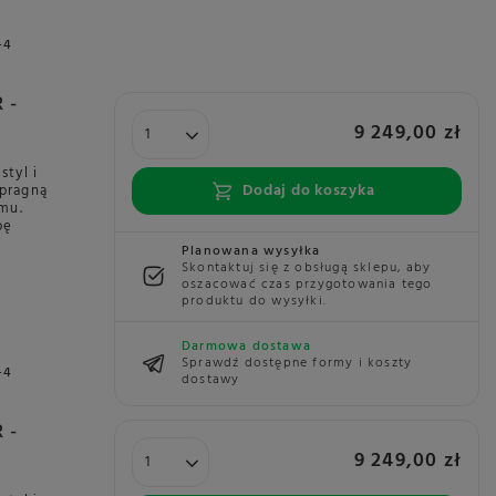
+4
 -
9 249,00 zł
tyl i
Dodaj do koszyka
 pragną
mu.
pę
Planowana wysyłka
Skontaktuj się z obsługą sklepu, aby
oszacować czas przygotowania tego
produktu do wysyłki.
Darmowa dostawa
Sprawdź dostępne formy i koszty
+4
dostawy
 -
9 249,00 zł