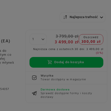
Zmień sortowanie
Najlepsza trafność
3 799,00 zł
Oszczedź
 (EA)
3 499,00 zł
300,00 zł
Najniższa cena z ostatnich 30 dni:
3 499,00 zł
s do
0%
 tym co
ałej
Dodaj do koszyka
ny młynek
Wysyłka
Towar dostępny w magazynie
154357
Darmowa dostawa
Sprawdź dostępne formy i koszty
dostawy