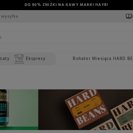
DO 80% ZNIŻKI NA KAWY MARKI HAYB!
 wysyłka
baty
Ekspresy
Bohater Miesiąca HARD B