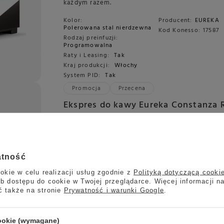
każdym razem.
Kolor:
Producent:
EUREKA
Polerowana stal nierdzewna
Kod Konesso:
17587
Rodzaj preinfuzji:
Programowalna
Raty i Leasing:
Tak
Kraj produkcji:
Włochy
System PID:
Tak
Promocja
Przecena
Ekspres do kawy Eureka Constanza R - S
nierdzewna polerowana
Ekspres do kawy Eureka CONSTANZA R to włoski s
najwyższa jakość. Idealny wybór dla tych, którzy
cieszyć się profesjonalnym espresso w swoim do
atność
Wyposażony w grupę zaparzającą E61, PID i pom
rotacyjną.
okie w celu realizacji usług zgodnie z
Polityką dotyczącą cooki
b dostępu do cookie w Twojej przeglądarce. Więcej informacji n
Programowany czas
Producent:
EUREKA
ć także na stronie
Prywatność i warunki Google
.
włączenia:
Tak
Kod towaru:
805660
Rodzaj preinfuzji:
Kod Konesso:
17588
Programowalna
Inne warianty:
Raty i Leasing:
Tak
cookie (wymagane)