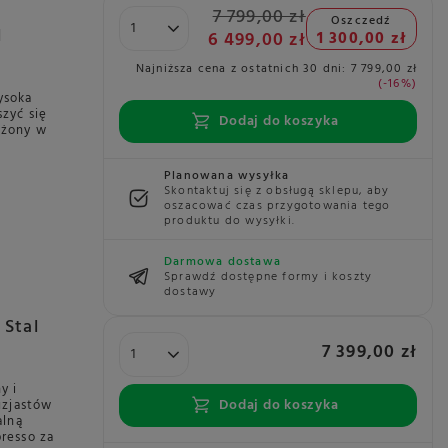
7 799,00 zł
Oszczedź
6 499,00 zł
1 300,00 zł
Najniższa cena z ostatnich 30 dni:
7 799,00 zł
-16%
ysoka
szyć się
Dodaj do koszyka
ażony w
Planowana wysyłka
Skontaktuj się z obsługą sklepu, aby
oszacować czas przygotowania tego
produktu do wysyłki.
Darmowa dostawa
Sprawdź dostępne formy i koszty
dostawy
l
7 399,00 zł
y i
Dodaj do koszyka
uzjastów
alną
presso za