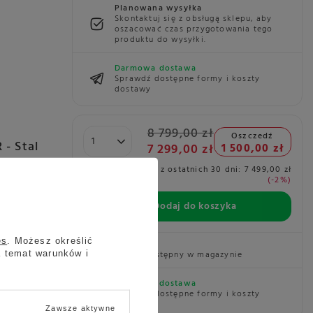
Planowana wysyłka
Skontaktuj się z obsługą sklepu, aby
oszacować czas przygotowania tego
produktu do wysyłki.
Darmowa dostawa
Sprawdź dostępne formy i koszty
dostawy
8 799,00 zł
Oszczedź
tal
7 299,00 zł
1 500,00 zł
Najniższa cena z ostatnich 30 dni:
7 499,00 zł
-2%
tyl i
 pragną
Dodaj do koszyka
mu.
pę
es
. Możesz określić
Wysyłka
Towar dostępny w magazynie
a temat warunków i
0019388
Darmowa dostawa
Sprawdź dostępne formy i koszty
dostawy
Zawsze aktywne