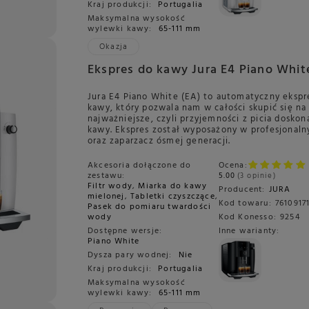
Kraj produkcji:
Portugalia
Maksymalna wysokość
wylewki kawy:
65-111 mm
Okazja
Ekspres do kawy Jura E4 Piano Whit
Jura E4 Piano White (EA) to automatyczny ekspr
kawy, który pozwala nam w całości skupić się na
najważniejsze, czyli przyjemności z picia doskon
kawy. Ekspres został wyposażony w profesjonal
oraz zaparzacz ósmej generacji.
Akcesoria dołączone do
Ocena:
zestawu:
5.00
3 opinie
Filtr wody
,
Miarka do kawy
Producent:
JURA
mielonej
,
Tabletki czyszczące
,
Kod towaru:
7610917
Pasek do pomiaru twardości
wody
Kod Konesso:
9254
Dostępne wersje:
Inne warianty:
Piano White
Dysza pary wodnej:
Nie
Kraj produkcji:
Portugalia
Maksymalna wysokość
wylewki kawy:
65-111 mm