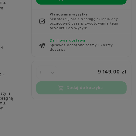
mu.
pę
Planowana wysyłka
Skontaktuj się z obsługą sklepu, aby
oszacować czas przygotowania tego
produktu do wysyłki.
Darmowa dostawa
Sprawdź dostępne formy i koszty
+4
dostawy
9 149,00 zł
 -
Dodaj do koszyka
tyl i
 pragną
mu.
pę