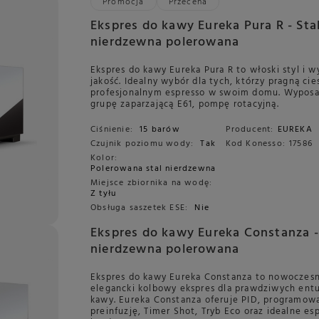
Promocja
Przecena
Ekspres do kawy Eureka Pura R - Stal
nierdzewna polerowana
Ekspres do kawy Eureka Pura R to włoski styl i w
jakość. Idealny wybór dla tych, którzy pragną cie
profesjonalnym espresso w swoim domu. Wypos
grupę zaparzającą E61, pompę rotacyjną.
Ciśnienie:
15 barów
Producent:
EUREKA
Czujnik poziomu wody:
Tak
Kod Konesso:
17586
Kolor:
Polerowana stal nierdzewna
Miejsce zbiornika na wodę:
Z tyłu
Obsługa saszetek ESE:
Nie
Ekspres do kawy Eureka Constanza - Sta
nierdzewna polerowana
Ekspres do kawy Eureka Constanza to nowoczesn
elegancki kolbowy ekspres dla prawdziwych ent
kawy. Eureka Constanza oferuje PID, programow
preinfuzję, Timer Shot, Tryb Eco oraz idealne es