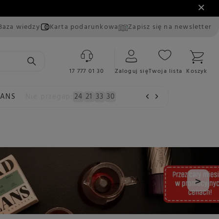
Baza wiedzy
Karta podarunkowa
Zapisz się na newsletter
17 777 01 30
Zaloguj się
Twoja lista
Koszyk
EANS
Nie przegap:
24
21
33
29
>