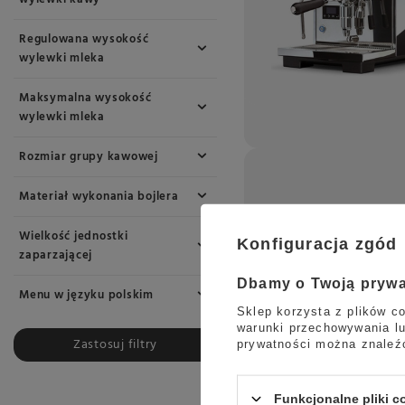
Regulowana wysokość
wylewki mleka
Maksymalna wysokość
wylewki mleka
Rozmiar grupy kawowej
Materiał wykonania bojlera
Wielkość jednostki
Konfiguracja zgód
zaparzającej
Dbamy o Twoją pryw
Menu w języku polskim
Sklep korzysta z plików co
warunki przechowywania lu
Zastosuj filtry
prywatności można znaleź
Funkcjonalne pliki 