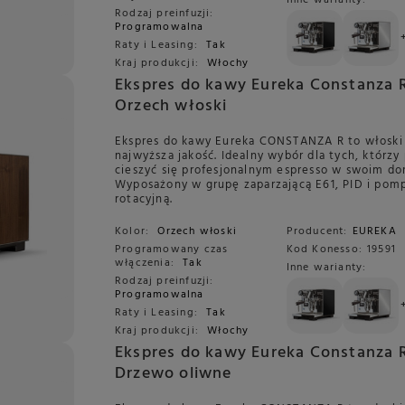
Inne warianty:
Rodzaj preinfuzji:
Programowalna
Raty i Leasing:
Tak
Kraj produkcji:
Włochy
Ekspres do kawy Eureka Constanza R
Orzech włoski
Ekspres do kawy Eureka CONSTANZA R to włoski s
najwyższa jakość. Idealny wybór dla tych, którzy
cieszyć się profesjonalnym espresso w swoim do
Wyposażony w grupę zaparzającą E61, PID i pom
rotacyjną.
Kolor:
Orzech włoski
Producent:
EUREKA
Programowany czas
Kod Konesso:
19591
włączenia:
Tak
Inne warianty:
Rodzaj preinfuzji:
Programowalna
Raty i Leasing:
Tak
Kraj produkcji:
Włochy
Ekspres do kawy Eureka Constanza R
Drzewo oliwne