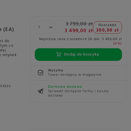
3 799,00 zł
Oszczedź
e (EA)
3 499,00 zł
300,00 zł
Najniższa cena z ostatnich 30 dni:
3 499,00 zł
es do
0%
 tym co
ałej
Dodaj do koszyka
ny młynek
Wysyłka
Towar dostępny w magazynie
154333
Darmowa dostawa
Sprawdź dostępne formy i koszty
dostawy