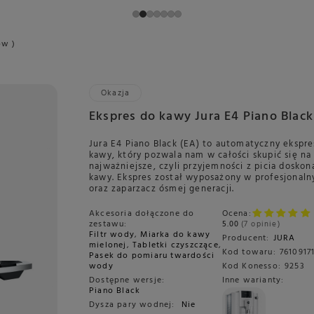
ów )
Okazja
Ekspres do kawy Jura E4 Piano Black
Jura E4 Piano Black (EA) to automatyczny ekspre
kawy, który pozwala nam w całości skupić się na
najważniejsze, czyli przyjemności z picia doskon
kawy. Ekspres został wyposażony w profesjonal
oraz zaparzacz ósmej generacji.
Akcesoria dołączone do
Ocena:
zestawu:
5.00
7 opinie
Filtr wody
,
Miarka do kawy
Producent:
JURA
mielonej
,
Tabletki czyszczące
,
Kod towaru:
7610917
Pasek do pomiaru twardości
wody
Kod Konesso:
9253
Dostępne wersje:
Inne warianty:
Piano Black
Dysza pary wodnej:
Nie