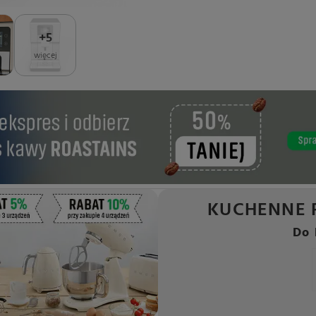
+
5
więcej
KUCHENNE 
Do 