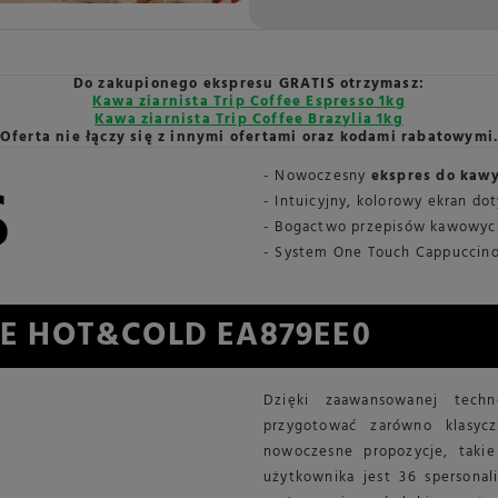
Do zakupionego ekspresu GRATIS otrzymasz:
Kawa ziarnista Trip Coffee Espresso 1kg
Kawa ziarnista Trip Coffee Brazylia 1kg
Oferta nie łączy się z innymi ofertami oraz kodami rabatowymi
- Nowoczesny
ekspres do kaw
- Intuicyjny, kolorowy ekran d
- Bogactwo przepisów kawowych
- System One Touch Cappuccino 
CE HOT&COLD EA879EE0
Dzięki zaawansowanej tech
przygotować zarówno klasycz
nowoczesne propozycje, takie
użytkownika jest 36 spersonal