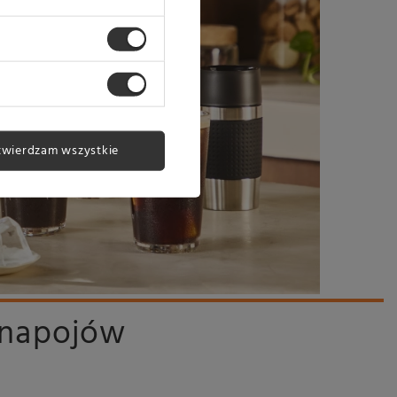
twierdzam wszystkie
r napojów