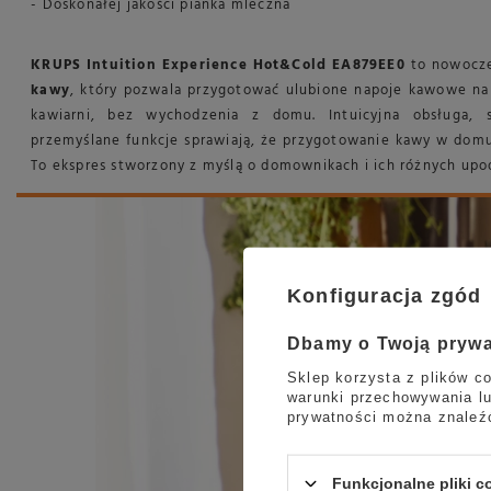
- Doskonałej jakości pianka mleczna
KRUPS Intuition Experience Hot&Cold EA879EE0
to nowocz
kawy
, który pozwala przygotować ulubione napoje kawowe na 
kawiarni, bez wychodzenia z domu. Intuicyjna obsługa, 
przemyślane funkcje sprawiają, że przygotowanie kawy w domu 
To ekspres stworzony z myślą o domownikach i ich różnych upo
Konfiguracja zgód
Dbamy o Twoją pryw
Sklep korzysta z plików co
warunki przechowywania lu
prywatności można znaleź
Funkcjonalne pliki 