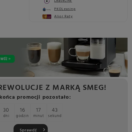
LeaseLink
PKOLeasing
Alior Raty
REWOLUCJE Z MARKĄ SMEG!
końca promocji pozostało:
30
16
17
41
dni
godzin
minut
sekund
Sprawdź