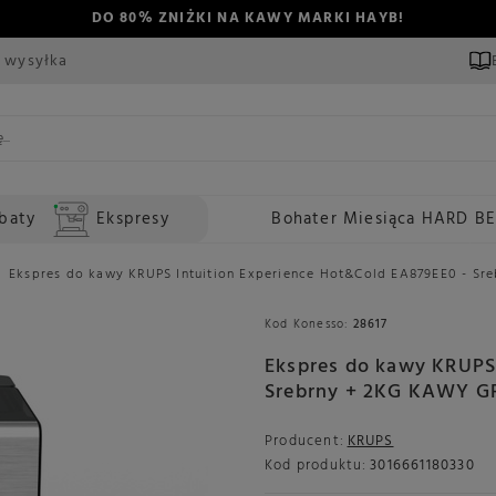
DO 80% ZNIŻKI NA KAWY MARKI HAYB!
 wysyłka
baty
Ekspresy
Bohater Miesiąca HARD B
Ekspres do kawy KRUPS Intuition Experience Hot&Cold EA879EE0 - S
Kod Konesso:
28617
Ekspres do kawy KRUPS 
Srebrny + 2KG KAWY G
Producent:
KRUPS
Kod produktu:
3016661180330