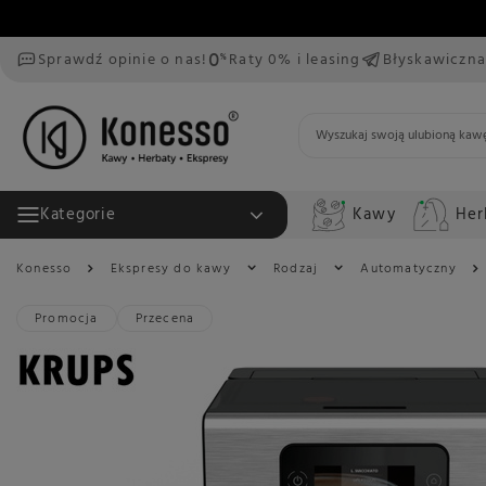
Sprawdź opinie o nas!
Raty 0% i leasing
Błyskawiczna
Kawy
Her
Kategorie
Konesso
Ekspresy do kawy
Rodzaj
Automatyczny
Promocja
Przecena