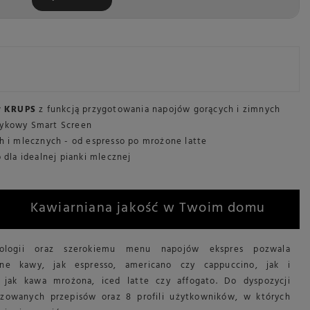
.
y KRUPS
z funkcją przygotowania napojów gorących i zimnych
otykowy Smart Screen
 i mlecznych - od espresso po mrożone latte
dla idealnej pianki mlecznej
Kawiarniana jakość w Twoim domu
nologii oraz szerokiemu menu napojów ekspres pozwala
ne kawy, jak espresso, americano czy cappuccino, jak i
 jak kawa mrożona, iced latte czy affogato. Do dyspozycji
izowanych przepisów oraz 8 profili użytkowników, w których