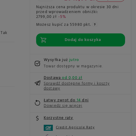
Najniższa cena produktu w okresie 30 dni
przed wprowadzeniem obniżki:
2799,00 zł
-5%
Możesz kupić za
55980 pkt.
Tak
Dodaj do koszyka
Wysyłka już
jutro
Towar dostępny w magazynie
Dostawa
od 0,00 zł
Sprawdź dostępne formy i koszty
dostawy
Łatwy zwrot do
14
dni
Dowiedz się więcej
Korzystne raty
Credit Agricole Raty