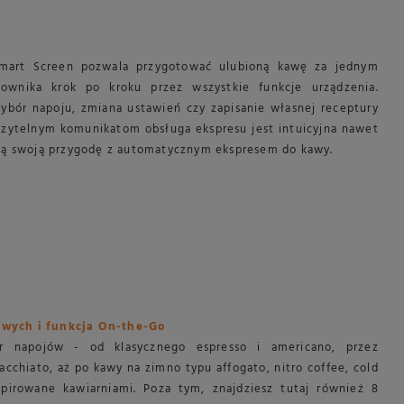
Smart Screen pozwala przygotować ulubioną kawę za jednym
ownika krok po kroku przez wszystkie funkcje urządzenia.
ybór napoju, zmiana ustawień czy zapisanie własnej receptury
 czytelnym komunikatom obsługa ekspresu jest intuicyjna nawet
ają swoją przygodę z automatycznym ekspresem do kawy.
owych i funkcja On-the-Go
r napojów - od klasycznego espresso i americano, przez
macchiato, aż po kawy na zimno typu affogato, nitro coffee, cold
pirowane kawiarniami. Poza tym, znajdziesz tutaj również 8