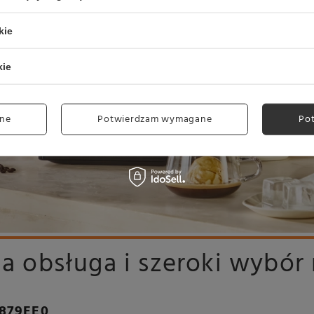
kie
kie
ne
Potwierdzam wymagane
Po
na obsługa i szeroki wybó
A879EE0