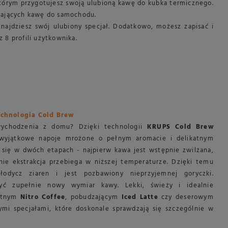
tórym przygotujesz swoją ulubioną kawę do kubka termicznego.
rających kawę do samochodu.
najdziesz swój ulubiony specjał. Dodatkowo, możesz zapisać i
 8 profili użytkownika.
echnologia Cold Brew
wychodzenia z domu? Dzięki technologii
KRUPS Cold Brew
wyjątkowe napoje mrożone o pełnym aromacie i delikatnym
 się w dwóch etapach - najpierw kawa jest wstępnie zwilżana,
nie ekstrakcja przebiega w niższej temperaturze. Dzięki temu
łodycz ziaren i jest pozbawiony nieprzyjemnej goryczki.
yć zupełnie nowy wymiar kawy. Lekki, świeży i idealnie
mitnym
Nitro Coffee
, pobudzającym
Iced Latte
czy deserowym
ymi specjałami, które doskonale sprawdzają się szczególnie w