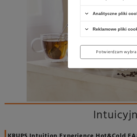
Analityczne pliki coo
Reklamowe pliki coo
Potwierdzam wybra
Intuicyj
KRUPS Intuition Experience Hot&Cold E