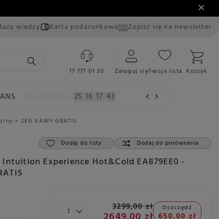
Baza wiedzy
Karta podarunkowa
Zapisz się na newsletter
17 777 01 30
Zaloguj się
Twoja lista
Koszyk
EANS
Nie przegap:
25
16
17
41
rebrny + 2KG KAWY GRATIS
Dodaj do listy
Dodaj do porównania
Intuition Experience Hot&Cold EA879EE0 -
RATIS
3299,00 zł
Oszczędź
2649,00 zł
650,00 zł