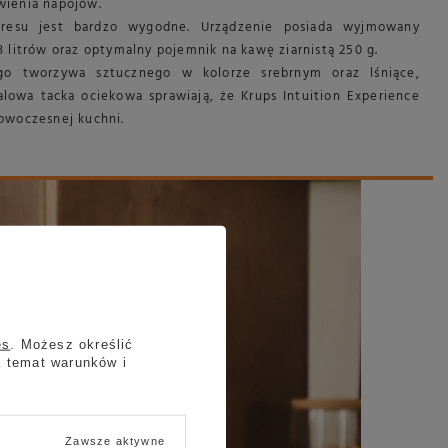
wienia napojów.
presu jest bardzo wygodne. Urządzenie posiada wyjmowany
 litrów oraz optymalny pojemnik na kawę ziarnistą 250 g.
o tworzywa sztucznego w kolorze srebrnym oraz lśniące,
owa tacka ociekowa sprawiają, że Krups Intuition Experience
owoczesnej kuchni.
es
. Możesz określić
a temat warunków i
Zawsze aktywne