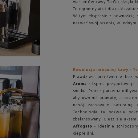
wariantów kawy To Go, dzięki k
To ogromny atut dla osób zabie
W tym ekspresie z pewnością z
nazwać swój przepis, w jednym z
Rewolucja mrożonej kawy - T
Prawdziwe orzeźwienie bez 
Aroma
ekspres przygotowuje 
smaku. Proces parzenia odbywa
aby uwolnić aromaty, a następ
napój zachowuje naturalną s
Technologia ta pozwala odkr
zbalansowany. Ciesz się aksa
Affogato
- idealnie schłodzon
ciepłe dni.