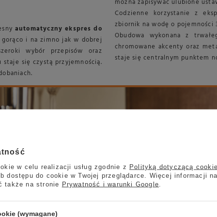
można zapisywać ulubione usta
Codzienne korzystanie z eks
zbiornik na wodę o pojemności 3
esny
automatyczny ekspres do
Obudowa wykonana z trwałeg
gorąco i na zimno jak w dobrej
chromowane akcenty oraz metal
szeroki wybór przepisów oraz
staje się centralnym punktem n
staje się czystą przyjemnością.
dobaniach.
atność
okie w celu realizacji usług zgodnie z
Polityką dotyczącą cooki
b dostępu do cookie w Twojej przeglądarce. Więcej informacji n
ć także na stronie
Prywatność i warunki Google
.
cookie (wymagane)