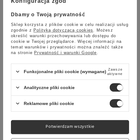
Konfiguracja zgód
Darmowa dostawa
Sprawdź cennik
Dbamy o Twoją prywatność
Ekspres do kawy Jura GIGA X8c (EB)
Sklep korzysta z plików cookie w celu realizacji usług
zgodnie z
Polityką dotyczącą cookies
. Możesz
31 990,00 zł
określić warunki przechowywania lub dostępu do
cookie w Twojej przeglądarce. Więcej informacji na
temat warunków i prywatności można znaleźć także
na stronie
Prywatność i warunki Google
.
Planowana wysyłka
Skontaktuj się z obsługą
Zawsze
sklepu, aby oszacować czas
Funkcjonalne pliki cookie (wymagane)
aktywne
przygotowania tego produktu
do wysyłki.
Analityczne pliki cookie
Darmowa dostawa
Sprawdź cennik
Reklamowe pliki cookie
Ekspres do kawy Faema E61 Legend 1-grupowy
34 999,00 zł
Potwierdzam wszystkie