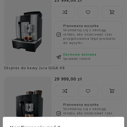
23 999,00 zł
Planowana wysyłka
Skontaktuj się z obsługą
sklepu, aby oszacować czas
przygotowania tego produktu
do wysyłki.
Darmowa dostawa
Sprawdź cennik
Ekspres do kawy Jura GIGA X8
29 999,00 zł
Planowana wysyłka
Skontaktuj się z obsługą
sklepu, aby oszacować czas
przygotowania tego produktu
do wysyłki.