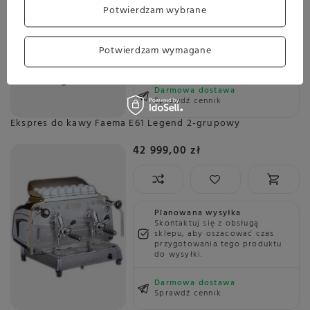
Potwierdzam wybrane
Planowana wysyłka
Skontaktuj się z obsługą
sklepu, aby oszacować czas
Potwierdzam wymagane
przygotowania tego produktu
do wysyłki.
Darmowa dostawa
Sprawdź cennik
Ekspres do kawy Faema E61 Legend 2-grupowy
42 999,00 zł
Planowana wysyłka
Skontaktuj się z obsługą
sklepu, aby oszacować czas
przygotowania tego produktu
do wysyłki.
Darmowa dostawa
Sprawdź cennik