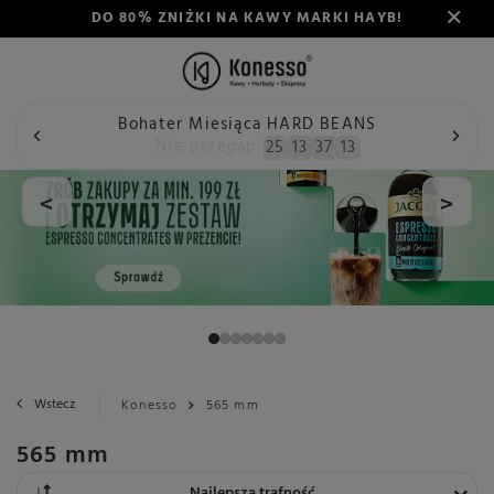
DO 80% ZNIŻKI NA KAWY MARKI HAYB!
Bohater Miesiąca HARD BEANS
Nie przegap:
25
13
37
13
<
>
Wstecz
Konesso
565 mm
565 mm
Zmień sortowanie
Najlepsza trafność