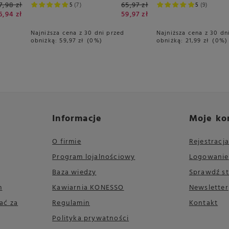
7,98 zł
65,97 zł
5
7
5
9
6,94 zł
59,97 zł
Najniższa cena z 30 dni przed
Najniższa cena z 30 dn
obniżką:
59,97 zł
0%
obniżką:
21,99 zł
0%
Informacje
Moje ko
O firmie
Rejestracja
Program lojalnościowy
Logowanie
Baza wiedzy
Sprawdź s
m
Kawiarnia KONESSO
Newsletter
ać za
Regulamin
Kontakt
Polityka prywatności