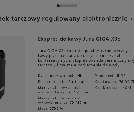
ek tarczowy regulowany elektronicznie
(
Ekspres do kawy Jura GIGA X3c
Jura GIGA X3c to profesjonalny automatyczny ek
kawy przeznaczony do dużych biur czy sal
konferencyjnych. Ekspres posiada ceramiczny m
tarczowy i ma stałe podłączenie do wody.
Dysza pary wodnej:
Nie
Producent:
JURA
Kraj produkcji:
Portugalia
Kod towaru:
7610917
Maksymalna wysokość
Kod Konesso:
14041
wylewki kawy:
70-159 mm
Maksymalna wysokość
wylewki mleka:
70-159 mm
Moc:
2700 W