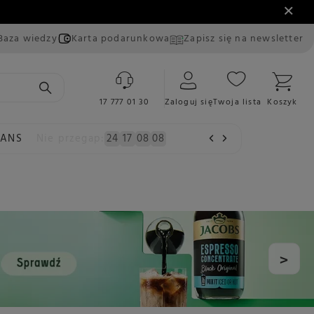
Baza wiedzy
Karta podarunkowa
Zapisz się na newsletter
17 777 01 30
Zaloguj się
Twoja lista
Koszyk
EANS
Nie przegap:
24
17
08
08
>