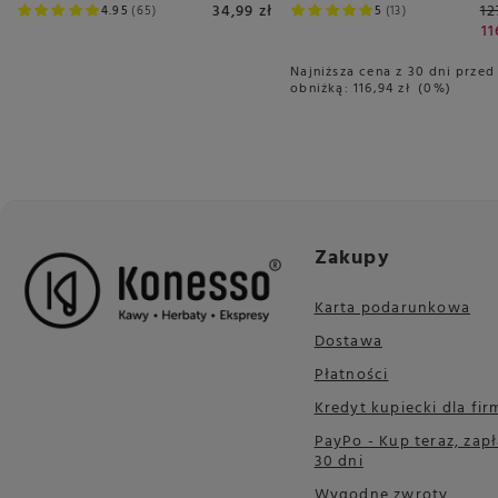
34,99 zł
12
4.95
65
5
13
11
Najniższa cena z 30 dni przed
obniżką:
116,94 zł
0%
Zakupy
Karta podarunkowa
Dostawa
Płatności
Kredyt kupiecki dla fir
PayPo - Kup teraz, zapł
30 dni
Wygodne zwroty