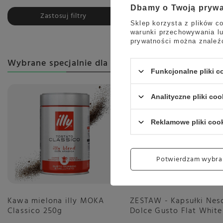
Dbamy o Twoją pryw
Zastosuj filtry
Sklep korzysta z plików co
warunki przechowywania lu
prywatności można znaleź
Wybrane specjalnie dla Ciebie
Funkcjonalne pliki 
Okazja
Analityczne pliki coo
Reklamowe pliki coo
Potwierdzam wybra
Kawa mielona illy MOKA
ZESTAW - Kapsułki Nes
Classico 250g
Dolce Gusto Flat White
sztuk