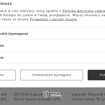
atność
okie w celu realizacji usług zgodnie z
Polityką dotyczącą cooki
b dostępu do cookie w Twojej przeglądarce. Więcej informacji n
ć także na stronie
Prywatność i warunki Google
.
cookie (wymagane)
Okazja
Okazja
kie
kie
ne
Potwierdzam wymagane
Po
café
ZESTAW Kapsułki Nescafé
Kapsułki Nescafé
 6x16
Dolce Gusto Grande 3x16
Gusto Lungo 16 sz
sztuk