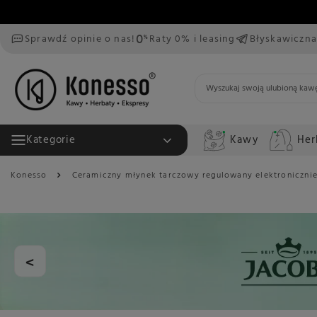
Sprawdź opinie o nas!
Raty 0% i leasing
Błyskawiczna
Kawy
Her
Kategorie
Konesso
Ceramiczny młynek tarczowy regulowany elektroniczni
<