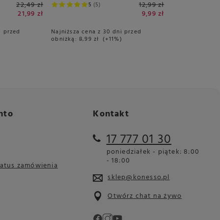
22,49 zł
12,99 zł
5
5
21,99 zł
9,99 zł
i przed
Najniższa cena z 30 dni przed
obniżką:
8,99 zł
+11%
nto
Kontakt
17 777 01 30
poniedziałek - piątek: 8:00
- 18:00
tatus zamówienia
sklep@konesso.pl
Otwórz chat na żywo