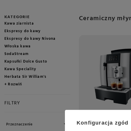
Ceramiczny młyn
KATEGORIE
Kawa ziarnista
Ekspresy do kawy
Ekspresy do kawy Nivona
Włoska kawa
SodaStream
Kapsułki Dolce Gusto
Kawa Speciality
Herbata Sir William's
+ Rozwiń
FILTRY
Konfiguracja zgód
Przeznaczenie