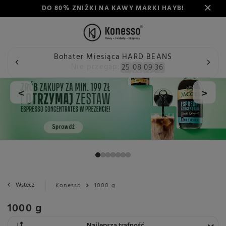
DO 80% ZNIŻKI NA KAWY MARKI HAYB!
Bohater Miesiąca HARD BEANS
Nie przegap:
25
08
09
36
<
>
Wstecz
Konesso
1000 g
1000 g
Zmień sortowanie
Najlepsza trafność