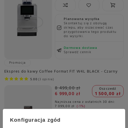
Planowana wysyłka
Skontaktuj się z obsługą
sklepu, aby oszacować czas
przygotowania tego produktu
do wysyłki.
Darmowa dostawa
Sprawdź cennik
Promocja
Ekspres do kawy Coffee Format FIT W4L BLACK - Czarny
5.00
3 opinie
8 499,00 zł
Oszczedź
6 999,00 zł
1 500,00 zł
Najniższa cena z ostatnich 30 dni:
7 099,00 zł
-1%
Konfiguracja zgód