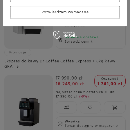
Planowana wysyłka
Potwierdzam wymagane
Skontaktuj się z obsługą
sklepu, aby oszacować czas
przygotowania tego produktu
do wysyłki.
Darmowa dostawa
Sprawdź cennik
Promocja
Ekspres do kawy Dr.Coffee Coffee Express + 6kg kawy
GRATIS
17 990,00 zł
Oszczedź
16 249,00 zł
1 741,00 zł
Najniższa cena z ostatnich 30 dni:
17 990,00 zł
-9%
Wysyłka
Towar dostępny w magazynie