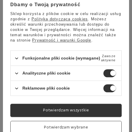
Wysyłka
Dbamy o Twoją prywatność
Towar dostępny w magazynie
Sklep korzysta z plików cookie w celu realizacji usług
Darmowa dostawa
zgodnie z
Polityką dotyczącą cookies
. Możesz
Sprawdź cennik
określić warunki przechowywania lub dostępu do
cookie w Twojej przeglądarce. Więcej informacji na
Ekspres do kawy Bartscher KV1 Comfort
temat warunków i prywatności można znaleźć także
na stronie
Prywatność i warunki Google
.
10 899,00 zł
Zawsze
Funkcjonalne pliki cookie (wymagane)
aktywne
Wysyłka
Analityczne pliki cookie
Towar dostępny w magazynie
Darmowa dostawa
Reklamowe pliki cookie
Sprawdź cennik
Ekspres do kawy Bartscher KV1 Deluxe - Srebrny
Potwierdzam wszystkie
13 299,00 zł
Potwierdzam wybrane