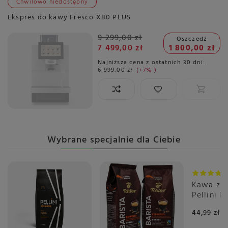
Chwilowo niedostępny
Ekspres do kawy Fresco X80 PLUS
9 299,00 zł
Oszczedź
7 499,00 zł
1 800,00 zł
Najniższa cena z ostatnich 30 dni:
6 999,00 zł
+7%
Wybrane specjalnie dla Ciebie
Kawa zia
Pellini E
Vivace 
44,99 zł