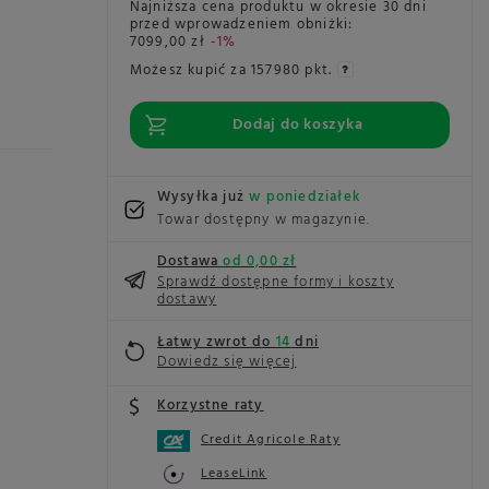
Najniższa cena produktu w okresie 30 dni
przed wprowadzeniem obniżki:
7099,00 zł
-1%
Możesz kupić za
157980 pkt.
Dodaj do koszyka
Wysyłka już
w poniedziałek
Towar dostępny w magazynie
Dostawa
od 0,00 zł
Sprawdź dostępne formy i koszty
dostawy
Łatwy zwrot do
14
dni
Dowiedz się więcej
Korzystne raty
Credit Agricole Raty
LeaseLink