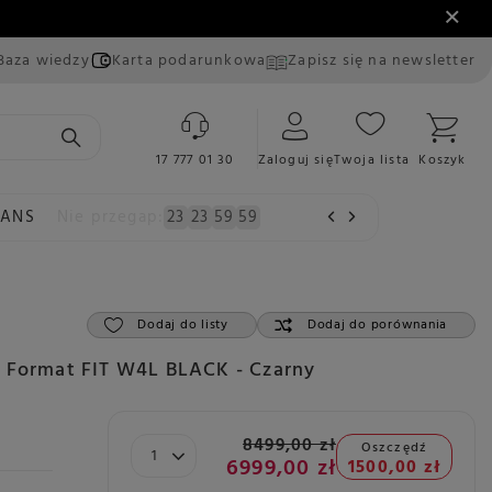
Baza wiedzy
Karta podarunkowa
Zapisz się na newsletter
17 777 01 30
Zaloguj się
Twoja lista
Koszyk
EANS
Nie przegap:
23
23
59
57
Dodaj do listy
Dodaj do porównania
e Format FIT W4L BLACK - Czarny
8499,00 zł
Oszczędź
6999,00 zł
1500,00 zł