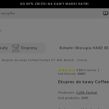
DO 80% ZNIŻKI NA KAWY MARKI HAYB!
 wysyłka
baty
Ekspresy
Bohater Miesiąca HARD B
Ekspres do kawy Coffee Format FIT W4L BLACK - Czarny
5.00
(3 opinie)
Kod Konesso:
24807
Ekspres do kawy Coffe
Producent:
Coffe Format
Kod produktu:
3981