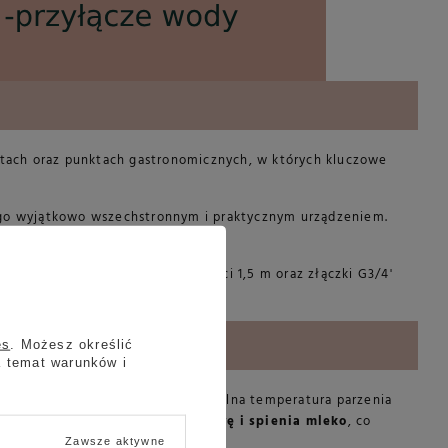
netach oraz punktach gastronomicznych, w których kluczowe
go wyjątkowo wszechstronnym i praktycznym urządzeniem.
jących użytkowników.
ony jest przewód 6 mm o długości 1,5 m oraz złączki G3/4'
es
. Możesz określić
a temat warunków i
raz stałą gotowość do pracy. Stabilna temperatura parzenia
m ekspres
jednocześnie parzy kawę i spienia mleko
, co
Zawsze aktywne