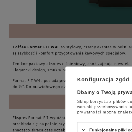
Coffee Format FIT W4L
to stylowy, czarny ekspres w pełni 
są szybkość i komfort przygotowania kawowych specjałów.
Ten kompaktowy ekspres ciśnieniowy, choć zajmuje niewiele
Elegancki design, smukła budowa i nowoczesne funkcje spraw
Konfiguracja zgód
Format FIT W4L posiada
przyłącze do wody oraz możliwość
do ½”. Do prawidłowego działania konieczne jest wyprowadzon
Dbamy o Twoją pryw
Sklep korzysta z plików co
warunki przechowywania lu
prywatności można znaleź
Ekspres Format FIT wyróżnia się
innowacyjnym połączeniem 
przekłada się na pełniejszy smak i doskonałą ekstrakcję kaw
znacząco skraca czas oczekiwania na napój i zwiększa jego w
Funkcjonalne pliki 