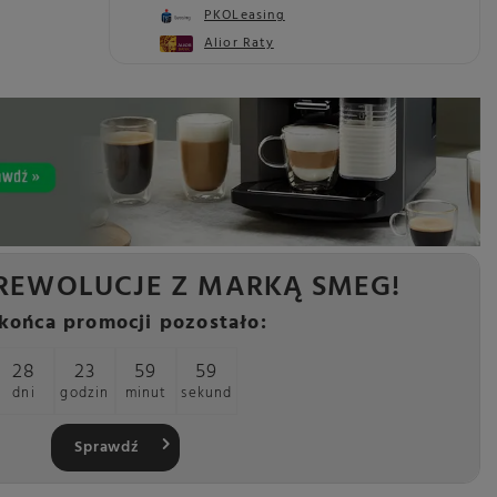
PKOLeasing
Alior Raty
REWOLUCJE Z MARKĄ SMEG!
końca promocji pozostało:
28
23
59
57
dni
godzin
minut
sekund
Sprawdź