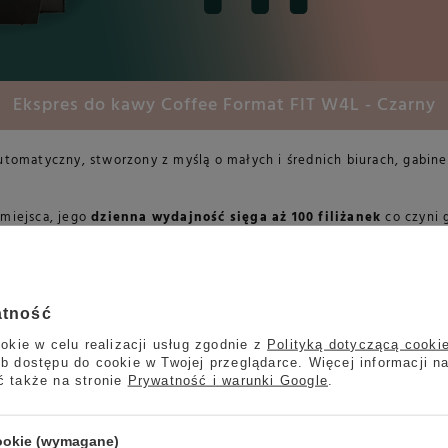
Ekspres do kawy Coffee Format FIT W4L - Czarny
automatyczny, stworzony z myślą o małych i średnich biurach, gabi
 miejsca, jego
dzienna wydajność sięga aż 100 filiżanek
co czyni 
iają, że Format FIT aspełni oczekiwania nawet najbardziej wymaga
 podłączenie do zewnętrznego zbiornika wody.
Do ekspresu dołącz
e złącze (lub trójnik) na wodzie zimnej.
atność
Technologia, która robi różnicę
okie w celu realizacji usług zgodnie z
Polityką dotyczącą cooki
b dostępu do cookie w Twojej przeglądarce. Więcej informacji n
ć także na stronie
Prywatność i warunki Google
.
bojlera z termoblokiem
, co zapewnia błyskawiczne nagrzewanie o
y, filiżanka po filiżance. Natomiast dzięki dwóm niezależnym pompo
ydajność, nawet w godzinach szczytu.
cookie (wymagane)