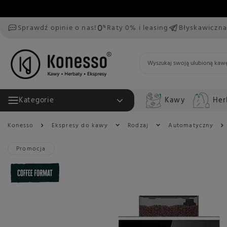
Sprawdź opinie o nas!
Raty 0% i leasing
Błyskawiczna
Kawy
Her
Kategorie
Konesso
Ekspresy do kawy
Rodzaj
Automatyczny
Promocja