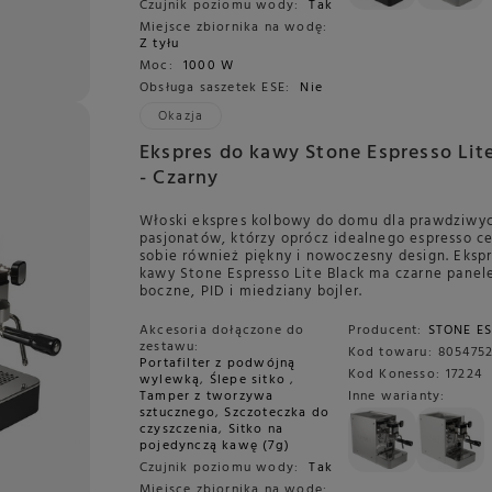
Czujnik poziomu wody:
Tak
Miejsce zbiornika na wodę:
Z tyłu
Moc:
1000 W
Obsługa saszetek ESE:
Nie
Okazja
Ekspres do kawy Stone Espresso Lite
- Czarny
Włoski ekspres kolbowy do domu dla prawdziwy
pasjonatów, którzy oprócz idealnego espresso c
sobie również piękny i nowoczesny design. Eksp
kawy Stone Espresso Lite Black ma czarne panel
boczne, PID i miedziany bojler.
Akcesoria dołączone do
Producent:
STONE E
zestawu:
Kod towaru:
805475
Portafilter z podwójną
Kod Konesso:
17224
wylewką
,
Ślepe sitko
,
Tamper z tworzywa
Inne warianty:
sztucznego
,
Szczoteczka do
czyszczenia
,
Sitko na
pojedynczą kawę (7g)
Czujnik poziomu wody:
Tak
Miejsce zbiornika na wodę: