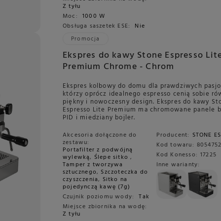
Z tyłu
Moc:
1000 W
Obsługa saszetek ESE:
Nie
Promocja
Ekspres do kawy Stone Espresso Lit
Premium Chrome - Chrom
Ekspres kolbowy do domu dla prawdziwych pasj
którzy oprócz idealnego espresso cenią sobie ró
piękny i nowoczesny design. Ekspres do kawy St
Espresso Lite Premium ma chromowane panele 
PID i miedziany bojler.
Akcesoria dołączone do
Producent:
STONE E
zestawu:
Kod towaru:
805475
Portafilter z podwójną
Kod Konesso:
17225
wylewką
,
Ślepe sitko
,
Tamper z tworzywa
Inne warianty:
sztucznego
,
Szczoteczka do
czyszczenia
,
Sitko na
pojedynczą kawę (7g)
Czujnik poziomu wody:
Tak
Miejsce zbiornika na wodę:
Z tyłu