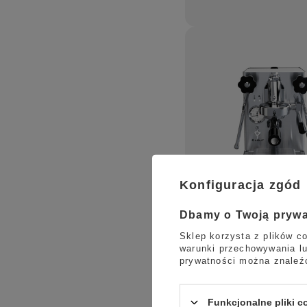
Konfiguracja zgód
Dbamy o Twoją pryw
Sklep korzysta z plików co
warunki przechowywania lu
prywatności można znaleź
Funkcjonalne pliki 