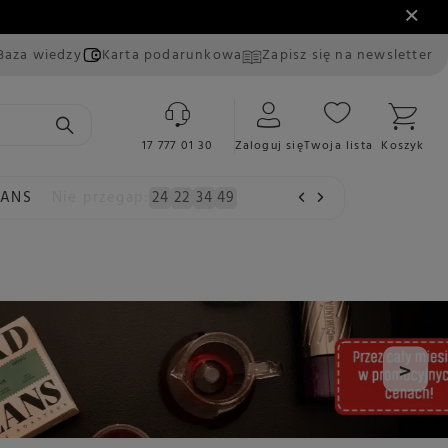
Baza wiedzy
Karta podarunkowa
Zapisz się na newsletter
17 777 01 30
Zaloguj się
Twoja lista
Koszyk
EANS
Nie przegap:
24
22
34
47
>