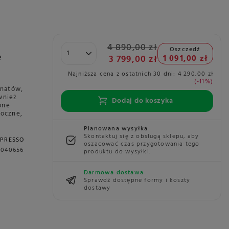
4 890,00 zł
Oszczedź
e
3 799,00 zł
1 091,00 zł
Najniższa cena z ostatnich 30 dni:
4 290,00 zł
-11%
onatów,
wnież
Dodaj do koszyka
one
boczne,
Planowana wysyłka
Skontaktuj się z obsługą sklepu, aby
SPRESSO
oszacować czas przygotowania tego
2040656
produktu do wysyłki.
Darmowa dostawa
Sprawdź dostępne formy i koszty
dostawy