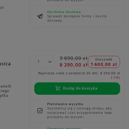
produktu do wysyłki.
01
Darmowa dostawa
Sprawdź dostępne formy i koszty
dostawy
9 890,00 zł
Oszczedź
usica
8 290,00 zł
1 600,00 zł
Najniższa cena z ostatnich 30 dni:
8 390,00 zł
-1%
onelli
Dodaj do koszyka
kiego
żytku
Planowana wysyłka
Skontaktuj się z obsługą sklepu, aby
oszacować czas przygotowania tego
produktu do wysyłki.
Darmowa dostawa