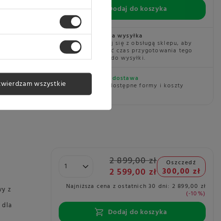
ch
Dodaj do koszyka
ILL
Planowana wysyłka
2028203
Skontaktuj się z obsługą sklepu, aby
oszacować czas przygotowania tego
produktu do wysyłki.
Darmowa dostawa
twierdzam wszystkie
Sprawdź dostępne formy i koszty
dostawy
2 899,00 zł
Oszczedź
2 599,00 zł
300,00 zł
Najniższa cena z ostatnich 30 dni:
2 899,00 zł
wy z
-10%
 dla
Dodaj do koszyka