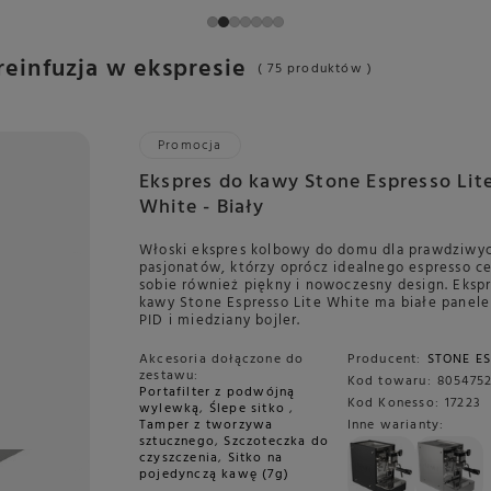
einfuzja w ekspresie
( 75 produktów )
Promocja
Ekspres do kawy Stone Espresso Lit
White - Biały
Włoski ekspres kolbowy do domu dla prawdziwy
pasjonatów, którzy oprócz idealnego espresso c
sobie również piękny i nowoczesny design. Eksp
kawy Stone Espresso Lite White ma białe panele
PID i miedziany bojler.
Akcesoria dołączone do
Producent:
STONE E
zestawu:
Kod towaru:
805475
Portafilter z podwójną
Kod Konesso:
17223
wylewką
,
Ślepe sitko
,
Tamper z tworzywa
Inne warianty:
sztucznego
,
Szczoteczka do
czyszczenia
,
Sitko na
pojedynczą kawę (7g)