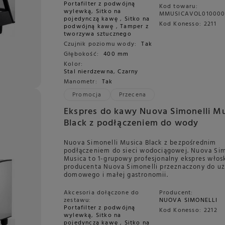
Portafilter z podwójną
Kod towaru:
wylewką
,
Sitko na
MMUSICAVOL010000
pojedynczą kawę
,
Sitko na
Kod Konesso:
2211
podwójną kawę
,
Tamper z
tworzywa sztucznego
Czujnik poziomu wody:
Tak
Głębokość:
400 mm
Kolor:
Stal nierdzewna
,
Czarny
Manometr:
Tak
Promocja
Przecena
Ekspres do kawy Nuova Simonelli M
Black z podłączeniem do wody
Nuova Simonelli Musica Black z bezpośrednim
podłączeniem do sieci wodociągowej. Nuova Sim
Musica to 1-grupowy profesjonalny ekspres włos
producenta Nuova Simonelli przeznaczony do u
domowego i małej gastronomii.
Akcesoria dołączone do
Producent:
zestawu:
NUOVA SIMONELLI
Portafilter z podwójną
Kod Konesso:
2212
wylewką
,
Sitko na
pojedynczą kawę
,
Sitko na