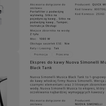
Akcesoria dołączone do
Producent:
QUICK M
zestawu:
Kod towaru:
800706
Portafilter z podwójną
Kod Konesso:
25363
wylewką
,
Sitko na
pojedynczą kawę
,
Sitko na
podwójną kawę
,
Tamper
,
Instrukcja Obsługi
Miejsce zbiornika na wodę:
Z tyłu
Moc:
1080 W
Obsługa saszetek ESE:
Nie
Raty i Leasing:
Tak
Promocja
Przecena
Ekspres do kawy Nuova Simonelli M
Black Tank
Nuova Simonelli Musica Black Tank to 1-grupowy
do kawy włoskiej firmy Nuova Simonelli. Wersja 
czarnymi elementami oraz 3 litrowym zbiorniki
wodę. Nuova Simonelli Musica to ekspres, który 
oczekiwania najbardziej wymagających kawoszy
Akcesoria dołączone do
Producent:
zestawu:
NUOVA SIMONELLI