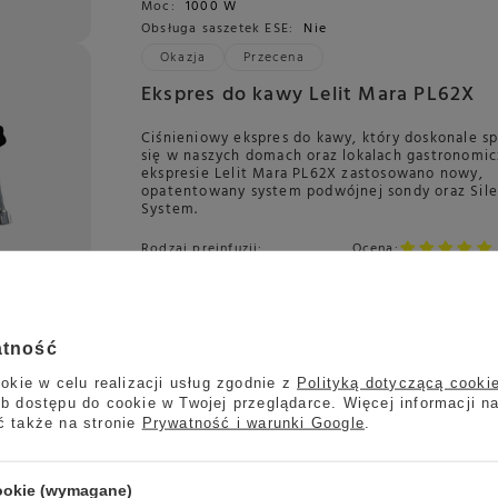
Moc:
1000 W
Obsługa saszetek ESE:
Nie
Okazja
Przecena
Ekspres do kawy Lelit Mara PL62X
Ciśnieniowy ekspres do kawy, który doskonale s
się w naszych domach oraz lokalach gastronomi
ekspresie Lelit Mara PL62X zastosowano nowy,
opatentowany system podwójnej sondy oraz Sil
System.
Rodzaj preinfuzji:
Ocena:
Automatyczna
5.00
23 opinie
Raty i Leasing:
Tak
Producent:
LELIT
Kraj produkcji:
Włochy
Kod towaru:
800943
System PID:
Nie
Kod Konesso:
5473
atność
System LCC:
Nie
okie w celu realizacji usług zgodnie z
Polityką dotyczącą cooki
Promocja
b dostępu do cookie w Twojej przeglądarce. Więcej informacji n
Ekspres do kawy Quick Mill Superior
ć także na stronie
Prywatność i warunki Google
.
Quick Mill Superiore to kompaktowy ekspres ko
termoblokiem i profilowaniem ciśnienia. Idealn
cookie (wymagane)