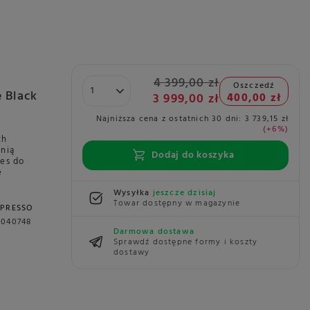
4 399,00 zł
Oszczedź
 Black
3 999,00 zł
400,00 zł
Najniższa cena z ostatnich 30 dni:
3 739,15 zł
+6%
ch
enią
Dodaj do koszyka
res do
e
Wysyłka
jeszcze dzisiaj
Towar dostępny w magazynie
SPRESSO
2040748
Darmowa dostawa
Sprawdź dostępne formy i koszty
dostawy