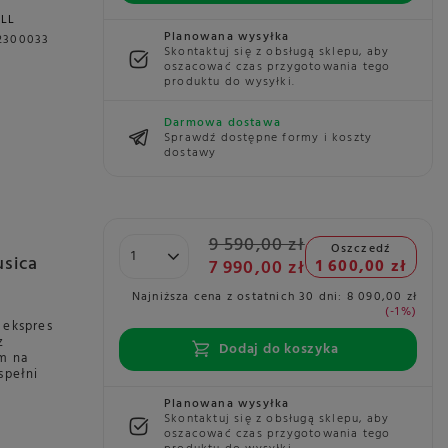
ILL
Planowana wysyłka
2300033
Skontaktuj się z obsługą sklepu, aby
oszacować czas przygotowania tego
produktu do wysyłki.
Darmowa dostawa
Sprawdź dostępne formy i koszty
dostawy
9 590,00 zł
Oszczedź
usica
7 990,00 zł
1 600,00 zł
Najniższa cena z ostatnich 30 dni:
8 090,00 zł
-1%
 ekspres
z
Dodaj do koszyka
em na
spełni
Planowana wysyłka
Skontaktuj się z obsługą sklepu, aby
oszacować czas przygotowania tego