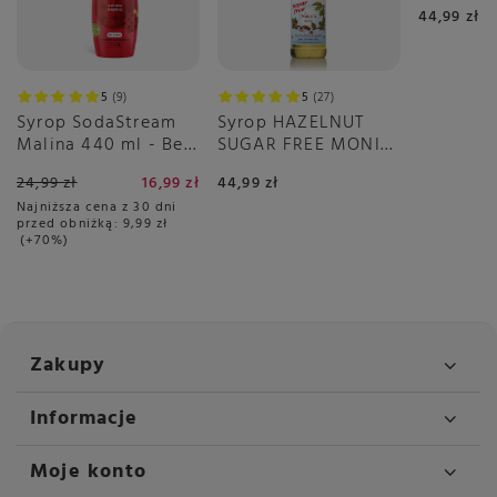
pomarań
44,99 zł
5
9
5
27
Syrop SodaStream
Syrop HAZELNUT
Malina 440 ml - Bez
SUGAR FREE MONIN
Cukru
0,7 L
24,99 zł
16,99 zł
44,99 zł
Najniższa cena z 30 dni
przed obniżką:
9,99 zł
+70%
Zakupy
Informacje
Moje konto