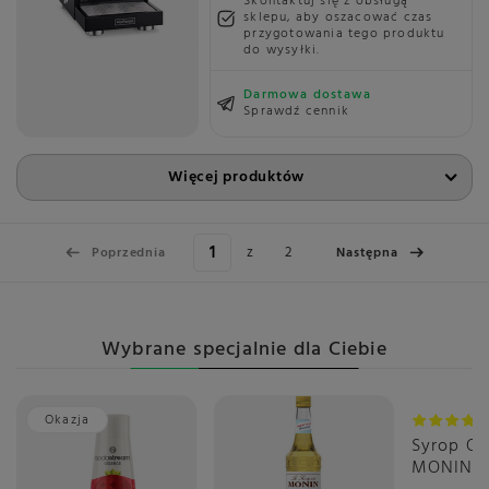
Skontaktuj się z obsługą
sklepu, aby oszacować czas
przygotowania tego produktu
do wysyłki.
Darmowa dostawa
Sprawdź cennik
Więcej produktów
z
2
Poprzednia
Następna
Wybrane specjalnie dla Ciebie
Okazja
Syrop O
MONIN 0,