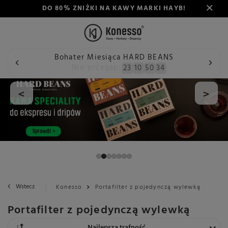
DO 80% ZNIŻKI NA KAWY MARKI HAYB!
Bohater Miesiąca HARD BEANS
Nie przegap:
23
10
50
33
<
>
Wstecz
Konesso
Portafilter z pojedynczą wylewką
Portafilter z pojedynczą wylewką
Zmień sortowanie
Najlepsza trafność