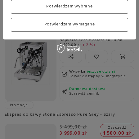
Promocja
Potwierdzam wybrane
Ekspres do kawy Quick Mill 0986 Aquila - Stalowy
Potwierdzam wymagane
9 499,00 zł
Oszczedź
7 499,00 zł
2 000,00 zł
Najniższa cena z ostatnich 30 dni:
9 499,00 zł
-21%
Wysyłka
jeszcze dzisiaj
Towar dostępny w magazynie
Darmowa dostawa
Sprawdź cennik
Promocja
Ekspres do kawy Stone Espresso Pure Grey - Szary
5 499,00 zł
Oszczedź
3 999,00 zł
1 500,00 zł