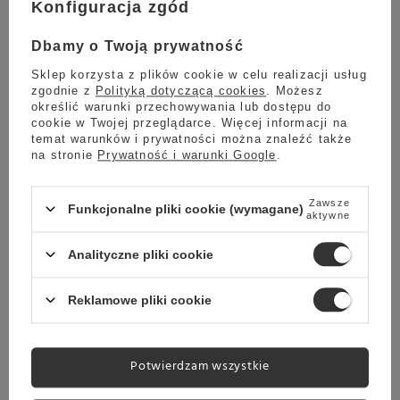
Konfiguracja zgód
Najniższa cena z ostatnich 30 dni:
9 999,00 zł
-22%
Dbamy o Twoją prywatność
Sklep korzysta z plików cookie w celu realizacji usług
zgodnie z
Polityką dotyczącą cookies
. Możesz
Wysyłka
określić warunki przechowywania lub dostępu do
Towar dostępny w magazynie
cookie w Twojej przeglądarce. Więcej informacji na
temat warunków i prywatności można znaleźć także
Darmowa dostawa
na stronie
Prywatność i warunki Google
.
Sprawdź cennik
Ekspresy do kawy Quick Mill 0986 Aquila Black - Czarny
Zawsze
Funkcjonalne pliki cookie (wymagane)
aktywne
9 299,00 zł
Analityczne pliki cookie
Reklamowe pliki cookie
Wysyłka
jeszcze dzisiaj
Towar dostępny w magazynie
Darmowa dostawa
Potwierdzam wszystkie
Sprawdź cennik