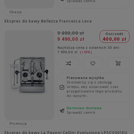
Sprawdź cennik
Okazja
Ekspres do kawy Bellezza Francesca Leva
9 890,00 zł
Oszczedź
9 490,00 zł
400,00 zł
Najniższa cena z ostatnich 30 dni:
7 999,00 zł
+18%
Planowana wysyłka
Skontaktuj się z obsługą
sklepu, aby oszacować czas
przygotowania tego produktu
do wysyłki.
Darmowa dostawa
Sprawdź cennik
Promocja
Ekspres do kawy La Pavoni Cellini Evoluzione LPSCVS01EU