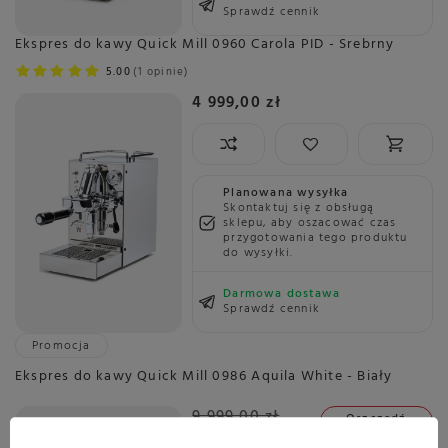
Sprawdź cennik
Ekspres do kawy Quick Mill 0960 Carola PID - Srebrny
5.00
1 opinie
4 999,00 zł
Planowana wysyłka
Skontaktuj się z obsługą
sklepu, aby oszacować czas
przygotowania tego produktu
do wysyłki.
Darmowa dostawa
Sprawdź cennik
Promocja
Ekspres do kawy Quick Mill 0986 Aquila White - Biały
9 999,00 zł
Oszczedź
7 799,00 zł
2 200,00 zł