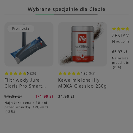
Wybrane specjalnie dla Ciebie
Promocja
Okazja
ZESTAW 
Nescafé 
Gusto Gr
65,97 zł
sztuk
Najniższa c
przed obni
0%
5
26
4.95
65
Filtr wody Jura
Kawa mielona illy
Claris Pro Smart
MOKA Classico 250g
PLUS
179,99 zł
174,99 zł
34,99 zł
Najniższa cena z 30 dni
przed obniżką:
179,99 zł
-2%