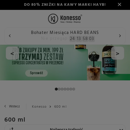
DO 80% ZNIŻKI NA KAWY MARKI HAYB!
Bohater Miesiąca HARD BEANS
Nie przegap:
24
13
58
03
<
>
Wstecz
Konesso
600 ml
600 ml
Zmień sortowanie
Najlepsza trafność