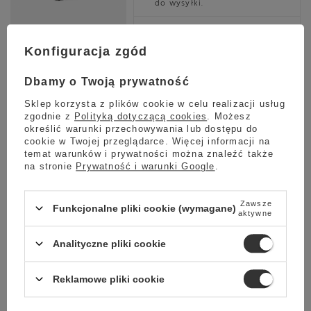
do wysyłki.
Darmowa dostawa
Sprawdź cennik
Konfiguracja zgód
Promocja
Dbamy o Twoją prywatność
Ekspres do kawy La Pavoni Botticelli Evolution
LPSBVS03EU
Sklep korzysta z plików cookie w celu realizacji usług
zgodnie z
Polityką dotyczącą cookies
. Możesz
10 299,00 zł
określić warunki przechowywania lub dostępu do
Oszczedź
9 299,00 zł
1 000,00 zł
cookie w Twojej przeglądarce. Więcej informacji na
temat warunków i prywatności można znaleźć także
Najniższa cena z ostatnich 30 dni:
na stronie
Prywatność i warunki Google
.
10 299,00 zł
-9%
Zawsze
Funkcjonalne pliki cookie (wymagane)
aktywne
Planowana wysyłka
Skontaktuj się z obsługą
Analityczne pliki cookie
sklepu, aby oszacować czas
przygotowania tego produktu
do wysyłki.
Reklamowe pliki cookie
Darmowa dostawa