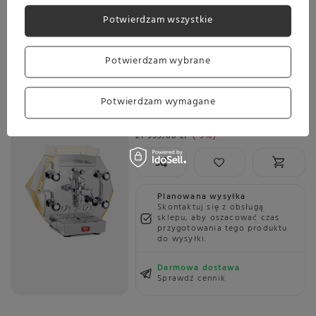
Sprawdź cennik
Potwierdzam wszystkie
Promocja
Ekspres do kawy La Pavoni Specialty Diamantina
Potwierdzam wybrane
LPSDIG03EU
21 999,00 zł
Oszczedź
Potwierdzam wymagane
19 999,00 zł
2 000,00 zł
Najniższa cena z ostatnich 30 dni:
21 999,00 zł
-9%
Planowana wysyłka
Skontaktuj się z obsługą
sklepu, aby oszacować czas
przygotowania tego produktu
do wysyłki.
Darmowa dostawa
Sprawdź cennik