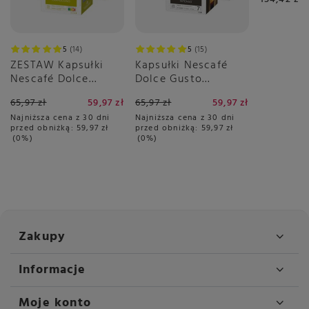
Podgrzewana tacka na
Tak
filiżanki
Głębokość
440 mm
5
14
5
15
Typ pompy
wibracyjna
ZESTAW Kapsułki
Kapsułki Nescafé
Nescafé Dolce
Dolce Gusto
Wbudowany młynek
Nie
Gusto Cappuccino
Espresso Intenso
65,97 zł
59,97 zł
65,97 zł
59,97 zł
Wyjmowany zbiornik na
Tak
3x16 sztuk
3x16 sztuk
wodę
Najniższa cena z 30 dni
Najniższa cena z 30 dni
przed obniżką:
59,97 zł
przed obniżką:
59,97 zł
Wysokość
335 mm
0%
0%
Szerokość
225 mm
Osobne dysze pary i gorącej
Nie
wody
Dysza pary wodnej
Tak
Manometr
Tak
Zakupy
Pojemność bojlera
1500 ml
Informacje
Pojemność zbiornika na
1200 ml
wodę
Moje konto
Ciśnienie
15 barów