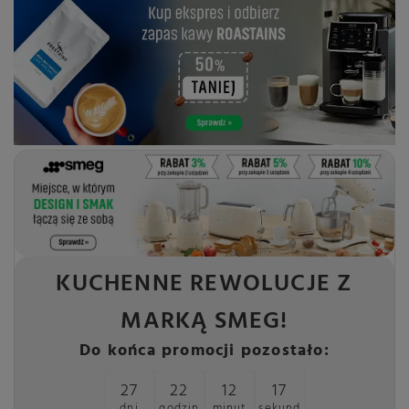
KUCHENNE REWOLUCJE Z
MARKĄ SMEG!
Do końca promocji pozostało:
27
22
12
17
dni
godzin
minut
sekund