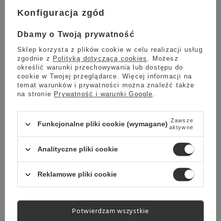
użytkownika. Dzięki tej unikalnej funkcji ekspres Stone
Konfiguracja zgód
stanowi nie tylko urządzenie do parzenia kawy, ale
również element dekoracyjny, który dostosowuje się do
Dbamy o Twoją prywatność
osobistego stylu każdego wnętrza.
Model ekspresu
Stone Espresso Mine Premium Chrome posiada
Sklep korzysta z plików cookie w celu realizacji usług
chromowane panele.
zgodnie z
Polityką dotyczącą cookies
. Możesz
określić warunki przechowywania lub dostępu do
cookie w Twojej przeglądarce. Więcej informacji na
Materiał:
zewnętrzna obudowa wykonana jest ze stali
temat warunków i prywatności można znaleźć także
nierdzewnej, a boczne elementy są aluminiowe, które są
na stronie
Prywatność i warunki Google
.
w pełni konfigurowalne (dostępne w różnych kolorach i
materiałach). Wnętrze urządzenia jest w całości
wykonane z metalu, mając na celu zapewnienie
Zawsze
Funkcjonalne pliki cookie (wymagane)
aktywne
długowieczności i wysokiej wydajności ekspresu.
Analityczne pliki cookie
Technologie:
Ekspres Stone Espresso Mine Premium
Chrome jest wyposażony w
pompę wibracyjną
oraz
miedziany bojler o pojemności 1,5 litra i mocy 1000W.
Reklamowe pliki cookie
Włoski ekspres Stone ma ciężką mosiężną grupę oraz
cyfrowy system kontroli temperatury PID
,
zapewniający stabilną i równomierną temperaturę
Potwierdzam wszystkie
parzenia, a wbudowana
funkcja preinfuzji
zapewnia