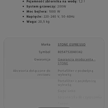
Pojemność zbiornika na wodę:
1,2 l
System grzewczy:
200W
Moc bojlera:
1000 W
Napięcie:
220-240 V, 50-60Hz
Waga:
20,5 kg
Marka
STONE ESPRESSO
Symbol
8054752040342
Gwarancja
Gwarancja producenta -
STONE
Akcesoria dołączone do
Portafilter z podwójną
zestawu
wylewką
Portafilter z pojedynczą
wylewką
Ślepe sitko
Szczoteczka do czyszczenia
Tamper