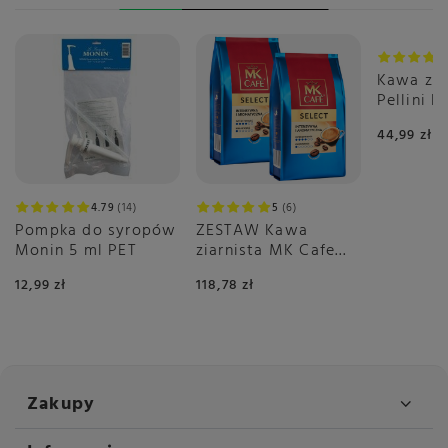
Kawa zia
Pellini E
Vivace 
44,99 zł
4.79
14
5
6
Pompka do syropów
ZESTAW Kawa
Monin 5 ml PET
ziarnista MK Cafe
Select 2x1kg
12,99 zł
118,78 zł
Zakupy