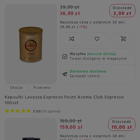
39,99 zł
Oszczedź
36,99 zł
3,00 zł
Najniższa cena z ostatnich 30 dni:
39,99 zł
-7%
Wysyłka
jeszcze dzisiaj
Towar dostępny w magazynie
Darmowa dostawa
Sprawdź cennik
Okazja
Przecena
Kapsułki Lavazza Espresso Point Aroma Club Espresso
100szt
5.00
13 opinie
169,00 zł
Oszczedź
159,00 zł
10,00 zł
Najniższa cena z ostatnich 30 dni: