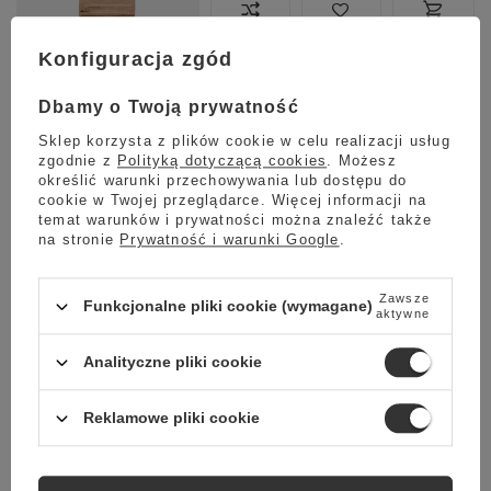
Konfiguracja zgód
Wysyłka
jeszcze dzisiaj
Towar dostępny w magazynie
Dbamy o Twoją prywatność
Darmowa dostawa
Sprawdź cennik
Sklep korzysta z plików cookie w celu realizacji usług
zgodnie z
Polityką dotyczącą cookies
. Możesz
Kawa ziarnista Vergnano 900 Novecento Espresso Dolce
określić warunki przechowywania lub dostępu do
1kg
cookie w Twojej przeglądarce. Więcej informacji na
temat warunków i prywatności można znaleźć także
4.95
22 opinie
na stronie
Prywatność i warunki Google
.
149,99 zł
Zawsze
Funkcjonalne pliki cookie (wymagane)
aktywne
Wysyłka
Analityczne pliki cookie
Towar dostępny w magazynie
Darmowa dostawa
Reklamowe pliki cookie
Sprawdź cennik
Promocja