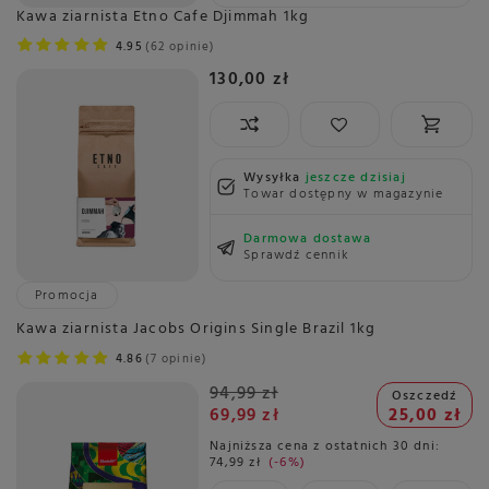
Kawa ziarnista Etno Cafe Djimmah 1kg
4.95
62 opinie
130,00 zł
Wysyłka
jeszcze dzisiaj
Towar dostępny w magazynie
Darmowa dostawa
Sprawdź cennik
Promocja
Kawa ziarnista Jacobs Origins Single Brazil 1kg
4.86
7 opinie
94,99 zł
Oszczedź
69,99 zł
25,00 zł
Najniższa cena z ostatnich 30 dni:
74,99 zł
-6%