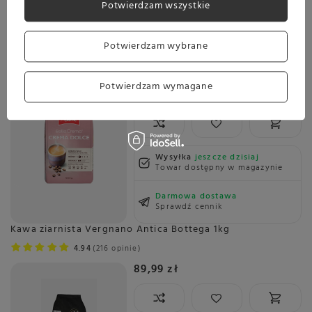
Potwierdzam wszystkie
Kawa ziarnista Melitta BellaCrema Crema Dolce 1kg
5.00
1 opinie
Potwierdzam wybrane
69,99 zł
Oszczedź
59,99 zł
10,00 zł
Potwierdzam wymagane
Najniższa cena z ostatnich 30 dni:
62,99 zł
-4%
Wysyłka
jeszcze dzisiaj
Towar dostępny w magazynie
Darmowa dostawa
Sprawdź cennik
Kawa ziarnista Vergnano Antica Bottega 1kg
4.94
216 opinie
89,99 zł