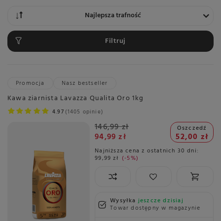
Zmień sortowanie
Najlepsza trafność
Filtruj
Promocja
Nasz bestseller
Kawa ziarnista Lavazza Qualita Oro 1kg
4.97
1405 opinie
146,99 zł
Oszczedź
94,99 zł
52,00 zł
Najniższa cena z ostatnich 30 dni:
99,99 zł
-5%
Wysyłka
jeszcze dzisiaj
Towar dostępny w magazynie