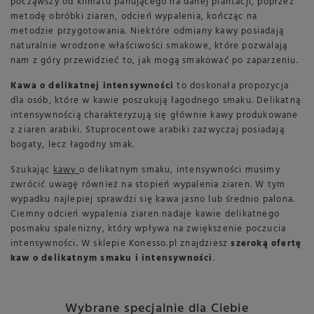
począwszy od klimatu panującego na danej plantacji, poprzez
metodę obróbki ziaren, odcień wypalenia, kończąc na
metodzie przygotowania. Niektóre odmiany kawy posiadają
naturalnie wrodzone właściwości smakowe, które pozwalają
nam z góry przewidzieć to, jak mogą smakować po zaparzeniu.
Kawa o delikatnej intensywności
to doskonała propozycja
dla osób, które w kawie poszukują łagodnego smaku. Delikatną
intensywnością charakteryzują się głównie kawy produkowane
z ziaren arabiki. Stuprocentowe arabiki zazwyczaj posiadają
bogaty, lecz łagodny smak.
Szukając
kawy
o delikatnym smaku, intensywności musimy
zwrócić uwagę również na stopień wypalenia ziaren. W tym
wypadku najlepiej sprawdzi się kawa jasno lub średnio palona.
Ciemny odcień wypalenia ziaren nadaje kawie delikatnego
posmaku spalenizny, który wpływa na zwiększenie poczucia
intensywności. W sklepie Konesso.pl znajdziesz
szeroką ofertę
kaw o delikatnym smaku i intensywności
.
Wybrane specjalnie dla Ciebie