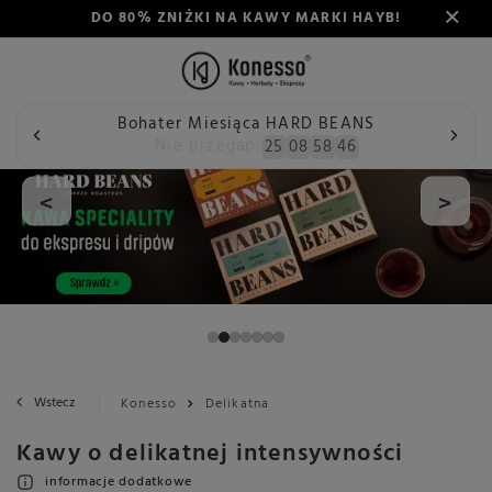
DO 80% ZNIŻKI NA KAWY MARKI HAYB!
Bohater Miesiąca HARD BEANS
Nie przegap:
25
08
58
45
<
>
Wstecz
Konesso
Delikatna
Kawy o delikatnej intensywności
informacje dodatkowe