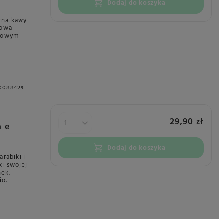
Dodaj do koszyka
rna kawy
towa
atowym
A
0088429
29,90 zł
a e
Dodaj do koszyka
rabiki i
ki swojej
nek.
io.
A