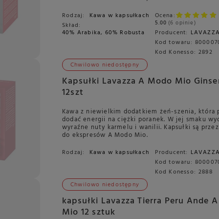
Rodzaj:
Kawa w kapsułkach
Ocena:
5.00
6 opinie
Skład:
40% Arabika, 60% Robusta
Producent:
LAVAZZ
Kod towaru:
800007
Kod Konesso:
2892
Chwilowo niedostępny
Kapsułki Lavazza A Modo Mio Gins
12szt
Kawa z niewielkim dodatkiem żeń-szenia, która p
dodać energii na ciężki poranek. W jej smaku w
wyraźne nuty karmelu i wanilii. Kapsułki są prz
do ekspresów A Modo Mio.
Rodzaj:
Kawa w kapsułkach
Producent:
LAVAZZ
Kod towaru:
800007
Kod Konesso:
2888
Chwilowo niedostępny
kapsułki Lavazza Tierra Peru Ande 
Mio 12 sztuk