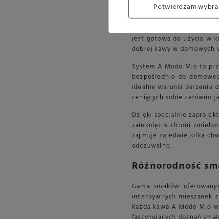
Potwierdzam wybra
Kawa w kapsułkach Lavazza 
ich przepisom na idealne
szczelnie zamknięte i dos
jest gotowa do użycia w k
dobrej kawy w domowych 
System A Modo Mio to prz
bezpośrednio do domowego
idealne warunki parzenia 
ceniących sobie zarówno ja
Dzięki specjalnie zaproje
zamknięcie chroni zmielon
zajmuje zaledwie kilka ch
odczuwalne.
Różnorodność sm
Gama smaków oferowanych
intensywnych mieszanek z 
Każda kawa A Modo Mio w k
fascynujących doznań smak