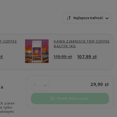
Zmień sortowanie
Najlepsza trafność
P COFFEE
KAWA ZIARNISTA TRIP COFFEE
BAŁTYK 1KG
zł
119.99 zł
107.99 zł
29,90 zł
ta
Dodaj do koszyka
ch ziaren
ie tylko
ladowymi