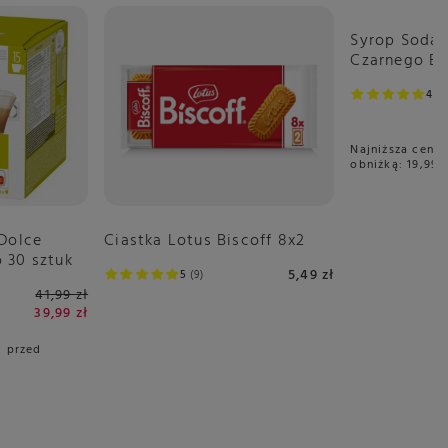
Promocja
Syrop Soda
Czarnego Bz
Cukru
4.9
Najniższa cena 
obniżką:
19,99 z
 Dolce
Ciastka Lotus Biscoff 8x2
 30 sztuk
5,49 zł
5
9
41,99 zł
39,99 zł
i przed