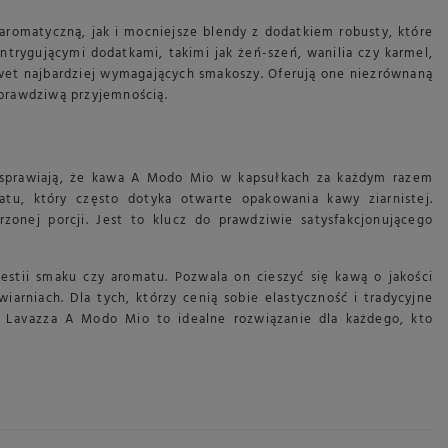
aromatyczną, jak i mocniejsze blendy z dodatkiem robusty, które
ntrygującymi dodatkami, takimi jak żeń-szeń, wanilia czy karmel,
wet najbardziej wymagających smakoszy. Oferują one niezrównaną
 prawdziwą przyjemnością.
 sprawiają, że kawa A Modo Mio w kapsułkach za każdym razem
atu, który często dotyka otwarte opakowania kawy ziarnistej.
onej porcji. Jest to klucz do prawdziwie satysfakcjonującego
tii smaku czy aromatu. Pozwala on cieszyć się kawą o jakości
rniach. Dla tych, którzy cenią sobie elastyczność i tradycyjne
i Lavazza A Modo Mio to idealne rozwiązanie dla każdego, kto