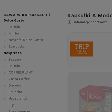
Kapsułki A Modo
KAWA W KAPSUŁKACH
Dolce Gusto
informacje dodatkowe
Belmio
Kimbo
Nescafé Dolce Gusto
Starbucks
Nespresso
Bazzara
Belmio
COFFEE PLANT
Costa Coffee
Davidoff
Eduscho
Hausbrandt
illy
Pokaż więcej