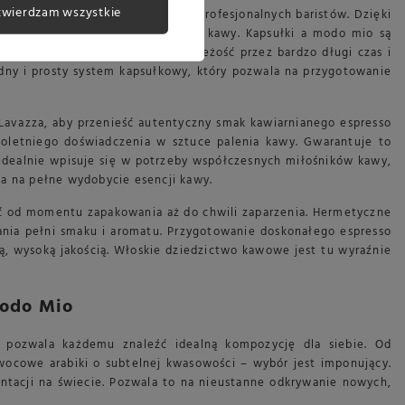
twierdzam wszystkie
ać tę, która jest parzona przez profesjonalnych baristów. Dzięki
wdziwej, doskonale zbalansowanej kawy. Kapsułki a modo mio są
i temu kawa zachowuje swoją świeżość przez bardzo długi czas i
dny i prosty system kapsułkowy, który pozwala na przygotowanie
avazza, aby przenieść autentyczny smak kawiarnianego espresso
letniego doświadczenia w sztuce palenia kawy. Gwarantuje to
 idealnie wpisuje się w potrzeby współczesnych miłośników kawy,
la na pełne wydobycie esencji kawy.
ć od momentu zapakowania aż do chwili zaparzenia. Hermetyczne
wania pełni smaku i aromatu. Przygotowanie doskonałego espresso
, wysoką jakością. Włoskie dziedzictwo kawowe jest tu wyraźnie
Modo Mio
pozwala każdemu znaleźć idealną kompozycję dla siebie. Od
wocowe arabiki o subtelnej kwasowości – wybór jest imponujący.
ntacji na świecie. Pozwala to na nieustanne odkrywanie nowych,