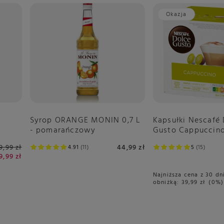
Okazja
Syrop ORANGE MONIN 0,7 L
Kapsułki Nescafé
g
- pomarańczowy
Gusto Cappuccino
9,99 zł
44,99 zł
4.91
11
5
15
9,99 zł
Najniższa cena z 30 dn
obniżką:
39,99 zł
0%