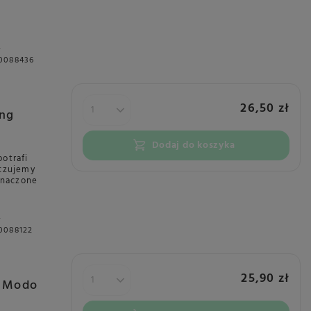
A
0088436
26,50 zł
eng
Dodaj do koszyka
otrafi
yczujemy
eznaczone
A
0088122
25,90 zł
A Modo