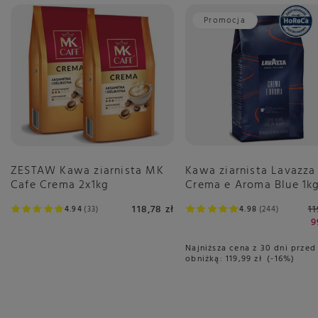
Promocja
Kawa ziarnista Lavazza
ZESTAW Kawa ziarnista MK
Crema e Aroma Blue 1k
Cafe Crema 2x1kg
11
118,78 zł
4.98
244
4.94
33
9
Najniższa cena z 30 dni przed
obniżką:
119,99 zł
-16%