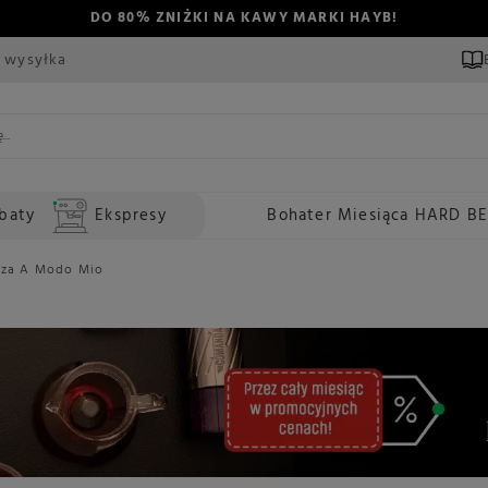
DO 80% ZNIŻKI NA KAWY MARKI HAYB!
 wysyłka
baty
Ekspresy
Bohater Miesiąca HARD B
zza A Modo Mio