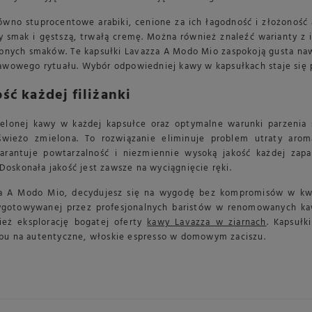
ówno stuprocentowe arabiki, cenione za ich łagodność i złożoność 
 smak i gęstszą, trwałą cremę. Można również znaleźć warianty z i
ępnych smaków. Te kapsułki Lavazza A Modo Mio zaspokoją gusta na
kawowego rytuału. Wybór odpowiedniej kawy w kapsułkach staje się
ość każdej filiżanki
elonej kawy w każdej kapsułce oraz optymalne warunki parzenia
świeżo zmielona. To rozwiązanie eliminuje problem utraty arom
antuje powtarzalność i niezmiennie wysoką jakość każdej zaparz
oskonała jakość jest zawsze na wyciągnięcie ręki.
a A Modo Mio, decydujesz się na wygodę bez kompromisów w kwes
gotowywanej przez profesjonalnych baristów w renomowanych kawia
ież eksplorację bogatej oferty
kawy Lavazza w ziarnach
. Kapsułk
bu na autentyczne, włoskie espresso w domowym zaciszu.