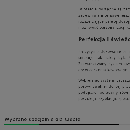
W ofercie dostępne są zar
zapewniają intensywniejszy
rozszerzające paletę dost
możliwość personalizacji 
Perfekcja i śwież
Precyzyjne dozowanie zmi
smakuje tak, jakby była 
Zaawansowany system gwar
doświadczenia kawowego. D
Wybierając system Lavazz
porównywalnej do tej przy
podejście, polecamy równ
poszukuje szybkiego sposo
Wybrane specjalnie dla Ciebie