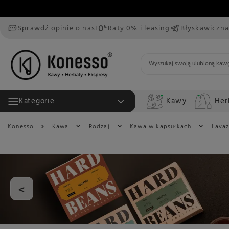
Sprawdź opinie o nas!
Raty 0% i leasing
Błyskawiczna
Kawy
Her
Kategorie
Konesso
Kawa
Rodzaj
Kawa w kapsułkach
Lava
<