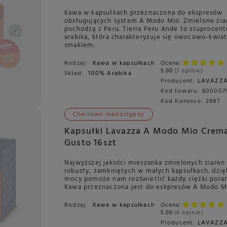
Kawa w kapsułkach przeznaczona do ekspresów
obsługujących system A Modo Mio. Zmielone zia
pochodzą z Peru. Tierra Peru Ande to stuprocen
arabika, która charakteryzuje się owocowo-kwi
smakiem.
Rodzaj:
Kawa w kapsułkach
Ocena:
5.00
3 opinie
Skład:
100% Arabika
Producent:
LAVAZZ
Kod towaru:
800007
Kod Konesso:
2887
Chwilowo niedostępny
Kapsułki Lavazza A Modo Mio Crem
Gusto 16szt
Najwyższej jakości mieszanka zmielonych ziaren a
robusty, zamkniętych w małych kapsułkach. dzię
mocy pomoże nam rozświetlić każdy ciężki pora
Kawa przeznaczona jest do eskpresów A Modo M
Rodzaj:
Kawa w kapsułkach
Ocena:
5.00
6 opinie
Producent:
LAVAZZ