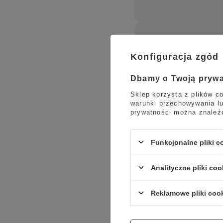
Konfiguracja zgód
Dbamy o Twoją pryw
Sklep korzysta z plików co
warunki przechowywania lu
prywatności można znaleź
Funkcjonalne pliki 
Analityczne pliki coo
Lavazza A Modo Mio to pro
Reklamowe pliki coo
system kapsułkowy daje 
niepowtarzalnym aromacie 