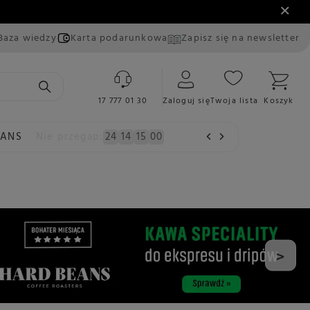
Baza wiedzy
Karta podarunkowa
Zapisz się na newsletter
17 777 01 30
Zaloguj się
Twoja lista
Koszyk
EANS
Nie przegap:
24
14
14
59
>