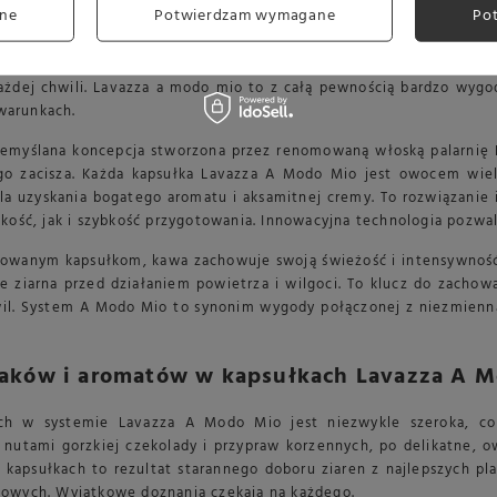
ne
Potwierdzam wymagane
Po
A Modo Mio jest przygotowana tak, aby jak najwierniej odzwierciedl
 espresso, każdy może w banalnie prosty sposób poczuć smak pra
konale chronione przed działaniem czynników zewnętrznych. Dzięk
ażdej chwili. Lavazza a modo mio to z całą pewnością bardzo wygo
warunkach.
emyślana koncepcja stworzona przez renomowaną włoską palarnię L
 zacisza. Każda kapsułka Lavazza A Modo Mio jest owocem wielo
dla uzyskania bogatego aromatu i aksamitnej cremy. To rozwiązanie
kość, jak i szybkość przygotowania. Innowacyjna technologia pozwa
ktowanym kapsułkom, kawa zachowuje swoją świeżość i intensywnoś
e ziarna przed działaniem powietrza i wilgoci. To klucz do zacho
wil. System A Modo Mio to synonim wygody połączonej z niezmienną
aków i aromatów w kapsułkach Lavazza A 
 w systemie Lavazza A Modo Mio jest niezwykle szeroka, co 
nutami gorzkiej czekolady i przypraw korzennych, po delikatne, o
apsułkach to rezultat starannego doboru ziaren z najlepszych pla
owych. Wyjątkowe doznania czekają na każdego.