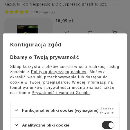
Kapsułki do Nespresso L'OR Espresso Brazil 10 szt.
5.00
3 opinie
16,99 zł
Konfiguracja zgód
Wysyłka
jeszcze dzisiaj
Towar dostępny w magazynie
Dbamy o Twoją prywatność
Darmowa dostawa
Sklep korzysta z plików cookie w celu realizacji usług
Sprawdź cennik
zgodnie z
Polityką dotyczącą cookies
. Możesz
Kapsułki do Nespresso L'OR Espresso Coconut 10 szt.
określić warunki przechowywania lub dostępu do
cookie w Twojej przeglądarce. Więcej informacji na
5.00
1 opinie
temat warunków i prywatności można znaleźć także
16,99 zł
na stronie
Prywatność i warunki Google
.
Zawsze
Funkcjonalne pliki cookie (wymagane)
aktywne
Wysyłka
jeszcze dzisiaj
Towar dostępny w magazynie
Analityczne pliki cookie