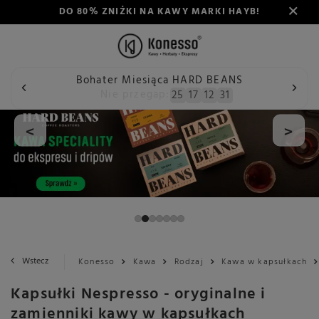
DO 80% ZNIŻKI NA KAWY MARKI HAYB!
Bohater Miesiąca HARD BEANS
Nie przegap:
25
17
12
30
<
>
Wstecz
Konesso
Kawa
Rodzaj
Kawa w kapsułkach
Kapsułki Nespresso - oryginalne i
zamienniki kawy w kapsułkach