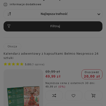
informacje dodatkowe
Zmień sortowanie
Najlepsza trafność
Filtruj
Okazja
Kalendarz adwentowy z kapsułkami Belmio Nespresso 24
sztuki
5.00
1 opinie
69,99 zł
Oszczedź
49,99 zł
20,00 zł
Najniższa cena z ostatnich 30 dni:
49,99 zł
0%