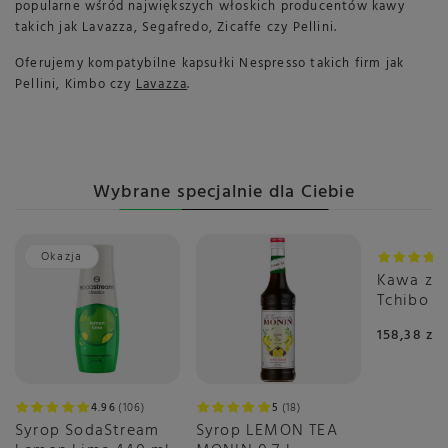
popularne wśród największych włoskich producentów kawy
takich jak Lavazza, Segafredo, Zicaffe czy Pellini.
Oferujemy kompatybilne kapsułki Nespresso takich firm jak
Pellini, Kimbo czy
Lavazza
.
Wybrane specjalnie dla Ciebie
Okazja
Kawa zia
Tchibo B
Espresso
158,38 zł
4.96
106
5
18
Syrop SodaStream
Syrop LEMON TEA