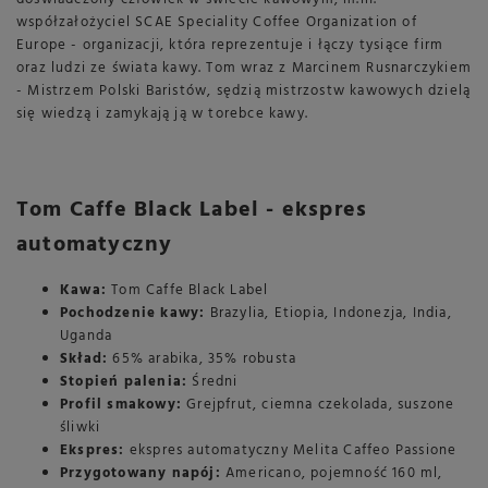
współzałożyciel SCAE Speciality Coffee Organization of
Europe - organizacji, która reprezentuje i łączy tysiące firm
oraz ludzi ze świata kawy. Tom wraz z Marcinem Rusnarczykiem
- Mistrzem Polski Baristów, sędzią mistrzostw kawowych dzielą
się wiedzą i zamykają ją w torebce kawy.
Tom Caffe Black Label - ekspres
automatyczny
Kawa:
Tom Caffe Black Label
Pochodzenie kawy:
Brazylia, Etiopia, Indonezja, India,
Uganda
Skład:
65% arabika, 35% robusta
Stopień palenia:
Średni
Profil smakowy:
Grejpfrut, ciemna czekolada, suszone
śliwki
Ekspres:
ekspres automatyczny Melita Caffeo Passione
Przygotowany napój:
Americano, pojemność 160 ml,