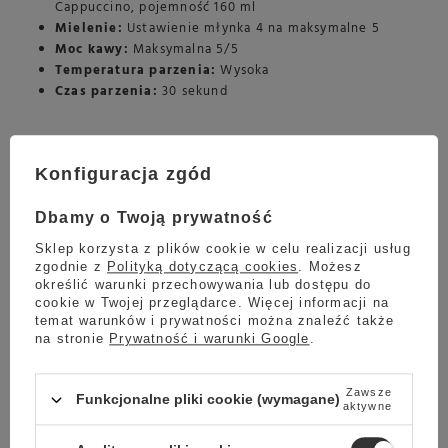
Cappuccino, pojemność 160 ml
Mielenie:
Ustawienie młynka 4 na maksymalne 5
Moc kawy:
Maksymalna 5/5
Temperatura parzenia:
Wysoka
Czas parzenia:
30 sekund
Efekt i opinia
Konfiguracja zgód
Black Label
jest kawą taką jaką oczekiwałam, że będzie. Od
razu stawia na nogi i wyśmienicie smakuje z mlekiem - smak
Dbamy o Twoją prywatność
kawy nie ginie pod pianką mleczną. Ta kawa bardzo pasuje do
cappuccino, polecam miłośnikom kaw mlecznych. W kawie
Sklep korzysta z plików cookie w celu realizacji usług
rzeczywiście czuć delikatną goryczkę na podniebieniu, trochę
zgodnie z
Polityką dotyczącą cookies
. Możesz
określić warunki przechowywania lub dostępu do
jak gorzka czekolada. Na szczęście jest ona przyjemna, moim
cookie w Twojej przeglądarce. Więcej informacji na
zdaniem dobrze zrównoważona - więcej goryczy już by mi nie
temat warunków i prywatności można znaleźć także
pasowało. Muszę przyznać, że pijam z przyjemnością Black
na stronie
Prywatność i warunki Google
.
Label, a zawsze unikałam mieszanek z robustą.
Zawsze
Funkcjonalne pliki cookie (wymagane)
aktywne