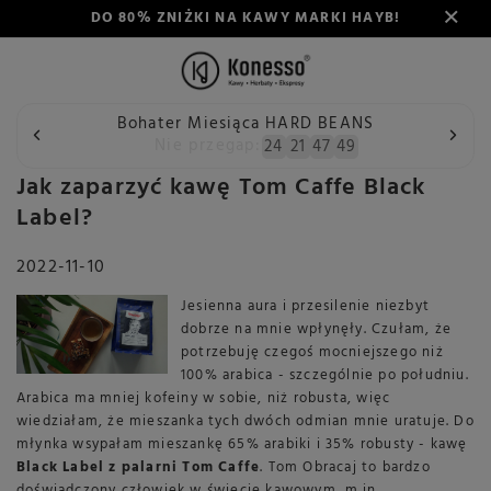
DO 80% ZNIŻKI NA KAWY MARKI HAYB!
Bohater Miesiąca HARD BEANS
Wstecz
Konesso
Blog
Jak zaparzyć kawę Tom Caffe Bl
Nie przegap:
24
21
47
49
Jak zaparzyć kawę Tom Caffe Black
Label?
2022-11-10
Jesienna aura i przesilenie niezbyt
dobrze na mnie wpłynęły. Czułam, że
potrzebuję czegoś mocniejszego niż
100% arabica - szczególnie po południu.
Arabica ma mniej kofeiny w sobie, niż robusta, więc
wiedziałam, że mieszanka tych dwóch odmian mnie uratuje. Do
młynka wsypałam mieszankę 65% arabiki i 35% robusty - kawę
Black Label z palarni Tom Caffe
. Tom Obracaj to bardzo
doświadczony człowiek w świecie kawowym, m.in.