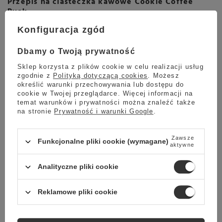
Przepis na ciasteczka kawowe Cookie Coffee
Puck
Lubicie wkręcać swoich znajomych? Mam dla was
Konfiguracja zgód
idealny przepis na ciasteczko w kształcie
kawowego krążka z fusów. Takiego coffee puck'a
Dbamy o Twoją prywatność
możecie zjeść ze smakiem i zobaczyć zdziwione
Sklep korzysta z plików cookie w celu realizacji usług
miny swoich gości. Poznaj przepis na kawowe
zgodnie z
Polityką dotyczącą cookies
. Możesz
ciasteczka i przygotuj je w swoim domu.
określić warunki przechowywania lub dostępu do
cookie w Twojej przeglądarce. Więcej informacji na
Czytaj więcej
temat warunków i prywatności można znaleźć także
na stronie
Prywatność i warunki Google
.
Zawsze
Funkcjonalne pliki cookie (wymagane)
aktywne
Analityczne pliki cookie
Reklamowe pliki cookie