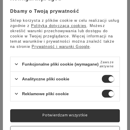
Dbamy o Twoją prywatność
Sklep korzysta z plików cookie w celu realizacji usług
zgodnie z
Polityką dotyczącą cookies
. Możesz
określić warunki przechowywania lub dostępu do
cookie w Twojej przeglądarce. Więcej informacji na
temat warunków i prywatności można znaleźć także
na stronie
Prywatność i warunki Google
.
Herbata z mlekiem
Zawsze
Funkcjonalne pliki cookie (wymagane)
Herbata z mlekiem nazywana również bawarką to
aktywne
wywodzący się z kuchni francuskiej napój, za
którym wiele osób przepada nie tylko z uwagi na
Analityczne pliki cookie
smak, ale również ze względu na właściwości
lecznicze. Czym jednak jest wspomniana bawarka
Reklamowe pliki cookie
i skąd wziął się zwyczaj picia herbaty z mlekiem?
Czytaj więcej
Potwierdzam wszystkie