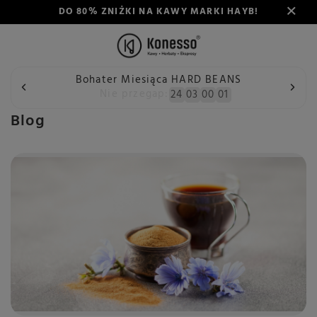
DO 80% ZNIŻKI NA KAWY MARKI HAYB!
Bohater Miesiąca HARD BEANS
Wstecz
Konesso
Blog
Nie przegap:
24
03
00
00
Blog