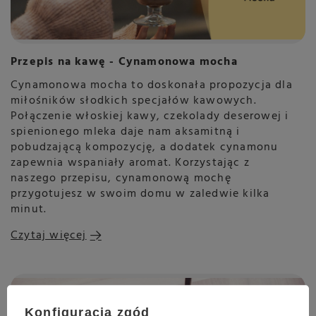
Przepis na kawę - Cynamonowa mocha
Cynamonowa mocha to doskonała propozycja dla
miłośników słodkich specjałów kawowych.
Połączenie włoskiej kawy, czekolady deserowej i
spienionego mleka daje nam aksamitną i
pobudzającą kompozycję, a dodatek cynamonu
zapewnia wspaniały aromat. Korzystając z
naszego przepisu, cynamonową mochę
przygotujesz w swoim domu w zaledwie kilka
minut.
Czytaj więcej
Konfiguracja zgód