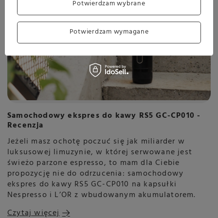
Potwierdzam wybrane
Potwierdzam wymagane
Samochodowy ekspres do kawy RS5 GC-CP010 -
Recenzja
Jeżeli masz ochotę poczuć się jak miliarder w
luksusowej limuzynie, w której serwowane jest
świeżo parzone espresso, to mam dla Ciebie
propozycję nie do odrzucenia: samochodowy
ekspres do kawy RS5 GC-CP010 na kapsułki
Nespresso i L’OR z wbudowanym akumulatorem.
Czytaj więcej