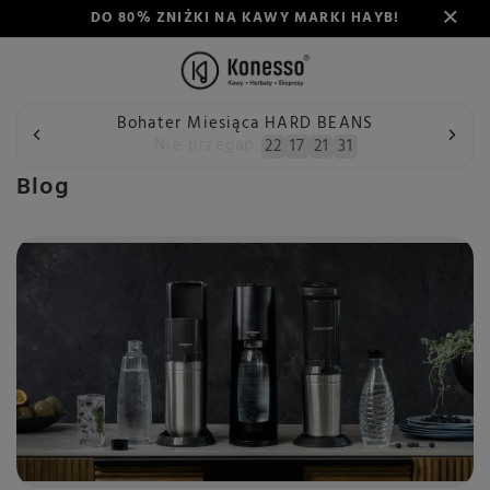
DO 80% ZNIŻKI NA KAWY MARKI HAYB!
Bohater Miesiąca HARD BEANS
Wstecz
Konesso
Blog
Nie przegap:
22
17
21
30
Blog