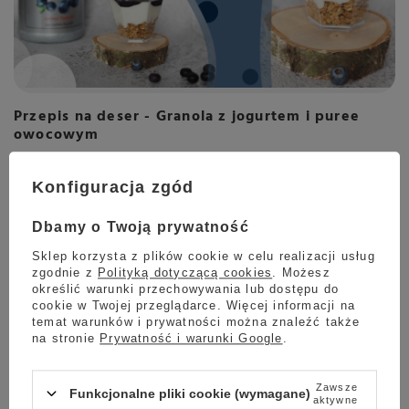
Przepis na deser - Granola z jogurtem i puree
owocowym
Granola z jogurtem i owocowym puree Monin nie
tylko sprawdzi się jako śniadaniowy pomysł, ale
Konfiguracja zgód
także może posłużyć za imprezową przekąskę.
Poznaj przepis na owocowy deser i przygotuj go
Dbamy o Twoją prywatność
w swoim domu w zaledwie kilka minut.
Sklep korzysta z plików cookie w celu realizacji usług
zgodnie z
Polityką dotyczącą cookies
. Możesz
Czytaj więcej
określić warunki przechowywania lub dostępu do
cookie w Twojej przeglądarce. Więcej informacji na
temat warunków i prywatności można znaleźć także
na stronie
Prywatność i warunki Google
.
Zawsze
Funkcjonalne pliki cookie (wymagane)
aktywne