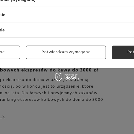
kie
kie
ne
Potwierdzam wymagane
Po
lbowych ekspresów do kawy do 3000 zł
o ekspresu do domu wiąże się z ogromną
ością, bo w końcu jest to urządzenie, które
mi na lata. Dla łatwych i przyjemnych zakupów
 ranking ekspresów kolbowych do domu do 3000