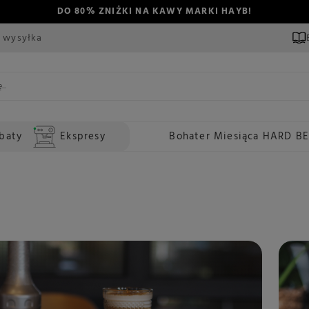
DO 80% ZNIŻKI NA KAWY MARKI HAYB!
 wysyłka
baty
Ekspresy
Bohater Miesiąca HARD B