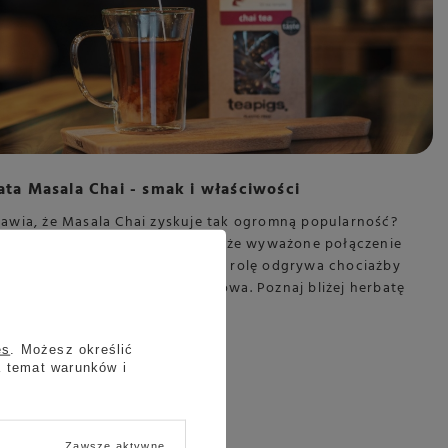
ta Masala Chai - smak i właściwości
rawia, że Masala Chai zyskuje tak ogromną popularność?
zede wszystkim inteligentne i jakże wyważone połączenie
nki przypraw, w której kluczową rolę odgrywa chociażby
 kardamon, czy gałka muszkatołowa. Poznaj bliżej herbatę
 Chai.
 więcej
es
. Możesz określić
a temat warunków i
Zawsze aktywne