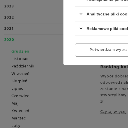
2023
Analityczne pliki coo
2022
2021
Reklamowe pliki coo
2020
Potwierdzam wybra
Grudzień
Listopad
Październik
Ranking ko
Wrzesień
Wybór dobreg
Sierpień
odpowiedzialn
Lipiec
zostanie z na
stworzyliśmy
Czerwiec
zł.
Maj
Kwiecień
Czytaj więcej
Marzec
Luty