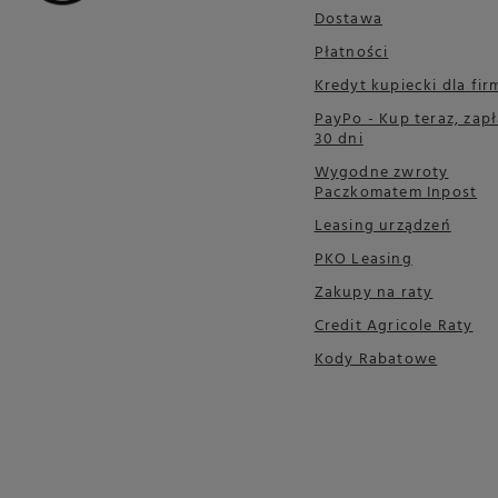
Dostawa
Płatności
Kredyt kupiecki dla fir
PayPo - Kup teraz, zapł
30 dni
Wygodne zwroty
Paczkomatem Inpost
Leasing urządzeń
PKO Leasing
Zakupy na raty
Credit Agricole Raty
Kody Rabatowe