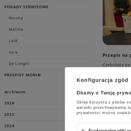
PORADY SERWISOWE
Nivona
Melitta
Lelit
Jura
Przepis na
De'Longhi
Czekolada na
miłośnika sł
PRZEPISY MONIN
pomarańczową
Konfiguracja zgód
świetnie spr
Archiwum
Dbamy o Twoją pryw
Czytaj więcej
Sklep korzysta z plików co
2026
warunki przechowywania lu
prywatności można znaleź
2025
2024
Funkcjonalne pliki 