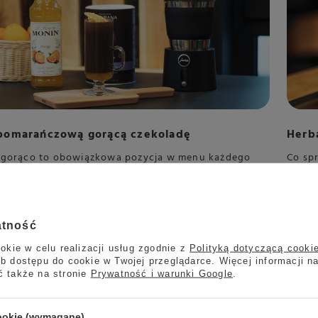
 pomarańczową gorącą czekoladę
Herba
 gorąco to obowiązkowa pozycja w menu każdego
Co sp
odkości. Tym razem przedstawiamy Wam przepis na
To pr
 gorącą czekoladę, która rozpala nasze zmysły i
wiąza
awdzi się podczas długich, zimowych wieczorów.
anyż,
Masala
atność
Czytaj
okie w celu realizacji usług zgodnie z
Polityką dotyczącą cooki
b dostępu do cookie w Twojej przeglądarce. Więcej informacji n
ć także na stronie
Prywatność i warunki Google
.
cookie (wymagane)