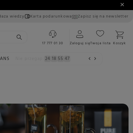
Baza wiedzy
Karta podarunkowa
Zapisz się na newsletter
17 777 01 30
Zaloguj się
Twoja lista
Koszyk
EANS
Nie przegap:
24
18
55
46