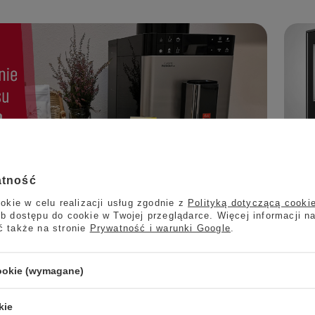
atność
okie w celu realizacji usług zgodnie z
Polityką dotyczącą cooki
e ekspresu Melitta
Jura
b dostępu do cookie w Twojej przeglądarce. Więcej informacji n
ć także na stronie
Prywatność i warunki Google
.
iel ekspresu Melitta musi wiedzieć o tym, że
Ideal
wy to urządzenie, o którego higienę należy dbać
kawos
 tym artykule dowiesz się, jak czyścić ekspres do
kompa
cookie (wymagane)
 aby służył nam przez lata.
wszyst
wyjąt
kie