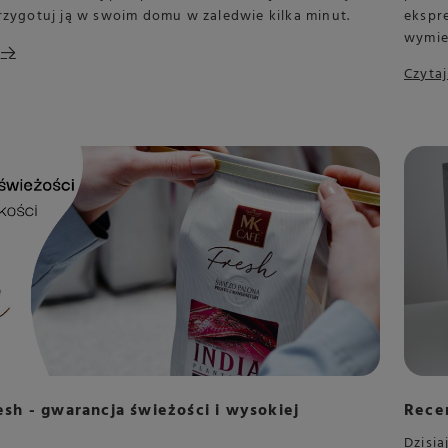
rzygotuj ją w swoim domu w zaledwie kilka minut.
ekspre
wymien
Czytaj
sh - gwarancja świeżości i wysokiej
Rece
Dzisia