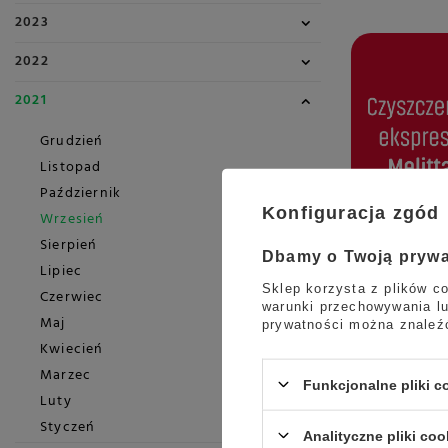
2023
2022
2021
Grudzień
Listopad
Październik
Konfiguracja zgód
Wrzesień
Sierpień
Dbamy o Twoją pryw
Lipiec
Sklep korzysta z plików co
Czyszczeni
Czerwiec
warunki przechowywania lu
Maj
prywatności można znaleź
Każdy właścic
Kwiecień
ekspres do ka
regularnie. W
Marzec
Funkcjonalne pliki 
kawy Melitta,
Luty
Styczeń
Czytaj więcej
Analityczne pliki coo