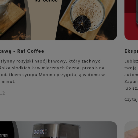
kawę - Raf Coffee
Ekspr
 słynny rosyjski napój kawowy, który zachwyci
Lubisz
śnika słodkich kaw mlecznych Poznaj przepis na
twoją
 dodatkiem syropu Monin i przygotuj ą w domu w
autom
a minut.
Zapami
lubisz
Czytaj