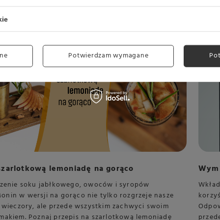
Czytaj
kie
ne
Potwierdzam wymagane
Po
szarlotkową lemoniadę na gorąco
Wymia
czenie soku jabłkowego, owoców i syropów
Wkład
nin w wersji na gorąco nie tylko rozgrzeje nasze
korzyś
e wieczory, ale przede wszystkim zachwyci swoim
Odpow
makiem. Poznaj przepis na szarlotkową lemoniadę
przed