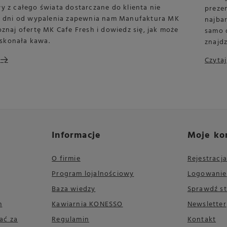
y z całego świata dostarczane do klienta nie
preze
28 dni od wypalenia zapewnia nam Manufaktura MK
najba
oznaj ofertę MK Cafe Fresh i dowiedz się, jak może
samo 
skonała kawa.
znajdz
Czytaj
Informacje
Moje ko
O firmie
Rejestracja
Program lojalnościowy
Logowanie
Baza wiedzy
Sprawdź s
m
Kawiarnia KONESSO
Newsletter
ać za
Regulamin
Kontakt