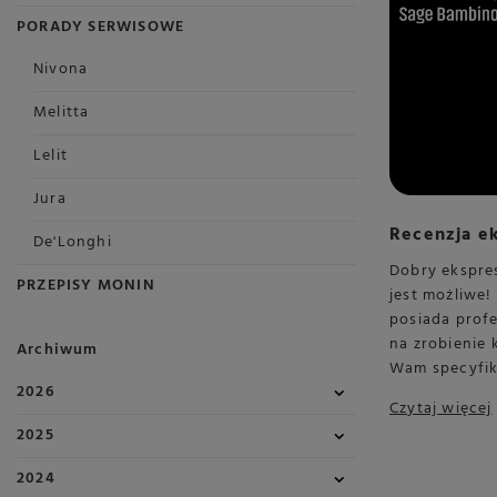
PORADY SERWISOWE
Nivona
Melitta
Lelit
Jura
Recenzja e
De'Longhi
Dobry ekspres
PRZEPISY MONIN
jest możliwe
posiada profe
na zrobienie 
Archiwum
Wam specyfik
2026
Czytaj więcej
2025
2024