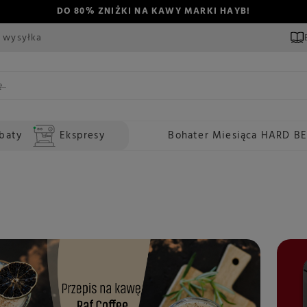
DO 80% ZNIŻKI NA KAWY MARKI HAYB!
 wysyłka
baty
Ekspresy
Bohater Miesiąca HARD B