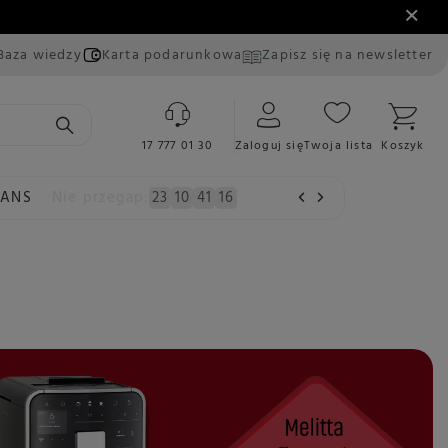
Baza wiedzy
Karta podarunkowa
Zapisz się na newsletter
17 777 01 30
Zaloguj się
Twoja lista
Koszyk
EANS
Nie przegap:
23
10
41
15