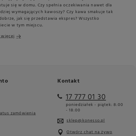
ntuje się w domu. Czy spełnia oczekiwania nawet dla
rdziej wymagających kawoszy? Czy kawa smakuje tak
dobrze, jak się przedstawia ekspres? Wszystko
iecie w tym miejscu.
 więcej
nto
Kontakt
17 777 01 30
poniedziałek - piątek: 8:00
- 18:00
tatus zamówienia
sklep@konesso.pl
Otwórz chat na żywo