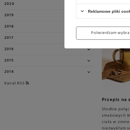
2020
Reklamowe pliki coo
2019
2018
Potwierdzam wybra
2017
2016
2015
2014
Kanał RSS
Przepis na 
Słodkie połą
smakowych Mo
ciała w zimn
niezwykłym s