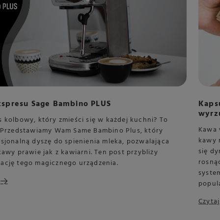
kspresu Sage Bambino PLUS
Kaps
wyrz
 kolbowy, który zmieści się w każdej kuchni? To
Kawa 
! Przedstawiamy Wam Same Bambino Plus, który
kawy 
sjonalną dyszę do spienienia mleka, pozwalająca
się dy
kawy prawie jak z kawiarni. Ten post przybliży
rosną
ację tego magicznego urządzenia.
system
popul
Czytaj