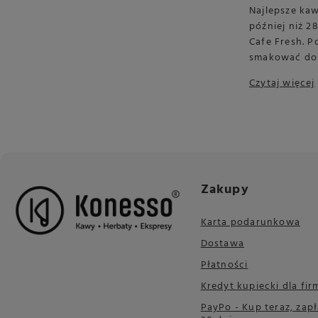
Najlepsze kaw
później niż 
Cafe Fresh. P
smakować do
Czytaj więcej
Zakupy
Karta podarunkowa
Dostawa
Płatności
Kredyt kupiecki dla fir
PayPo - Kup teraz, zapł