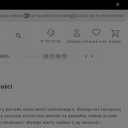
Baza wiedzy
Karta podarunkowa
Zapisz się na newsletter
17 777 01 30
Zaloguj się
Twoja lista
Koszyk
EANS
Nie przegap:
24
11
46
12
kości
óry posiada właściwości pobudzające, dlatego też zazwyczaj
dy szukamy skutecznej metody na pobudkę. Jednak przede
smakować, dlatego warto zadbać o jej świeżość i