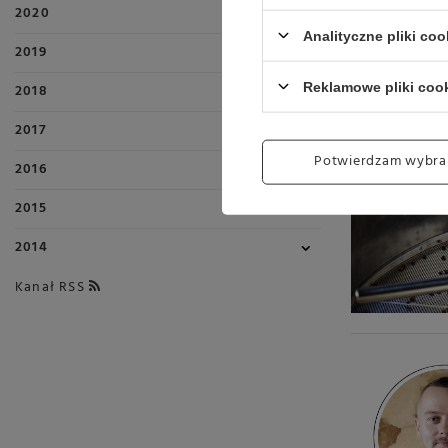
2020
Analityczne pliki coo
2019
Reklamowe pliki coo
2018
2017
Potwierdzam wybra
2016
2015
2014
Kanał RSS