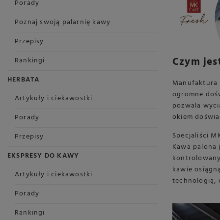
Porady
Poznaj swoją palarnię kawy
Przepisy
Czym jes
Rankingi
HERBATA
Manufaktura 
ogromne dośw
Artykuły i ciekawostki
pozwala wyci
okiem doświa
Porady
Specjaliści M
Przepisy
Kawa palona j
EKSPRESY DO KAWY
kontrolowany 
kawie osiągn
Artykuły i ciekawostki
technologią, 
Porady
Rankingi