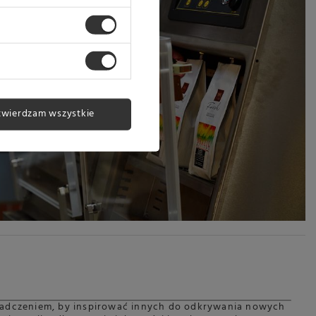
twierdzam wszystkie
świadczeniem, by inspirować innych do odkrywania nowych