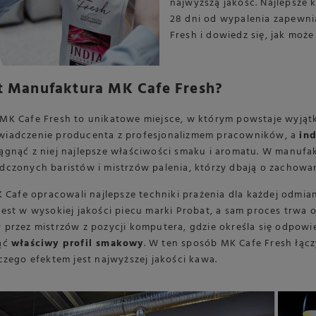
najwyższą jakość. Najlepsze 
28 dni od wypalenia zapewn
Fresh i dowiedz się, jak mo
t Manufaktura MK Cafe Fresh?
MK Cafe Fresh to unikatowe miejsce, w którym powstaje wyjąt
iadczenie producenta z profesjonalizmem pracowników, a
in
ągnąć z niej najlepsze właściwości smaku i aromatu. W manufa
dczonych baristów i mistrzów palenia, którzy dbają o zachowan
K Cafe opracowali najlepsze techniki prażenia dla każdej odmia
est w wysokiej jakości piecu marki Probat, a sam proces trwa o
przez mistrzów z pozycji komputera, gdzie określa się odpowi
ąć
właściwy profil smakowy
. W ten sposób MK Cafe Fresh łą
czego efektem jest najwyższej jakości kawa.