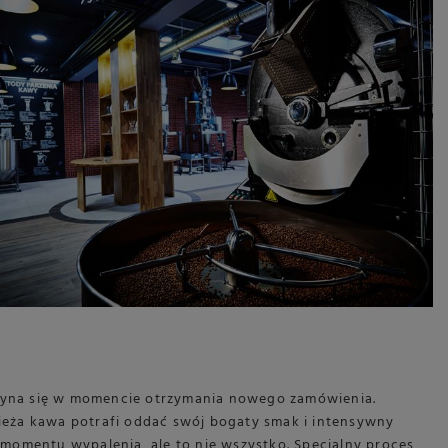
czyna się w momencie otrzymania nowego zamówienia.
wieża kawa potrafi oddać swój bogaty smak i intensywny
d momentu wypalenia, ale to nie wszystko. Specjalny proces