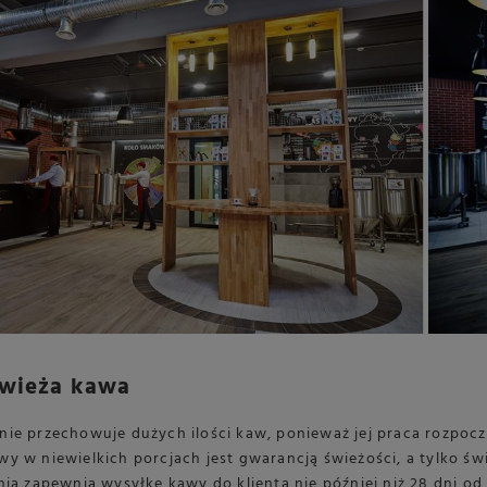
wieża kawa
nie przechowuje dużych ilości kaw, ponieważ jej praca rozpo
y w niewielkich porcjach jest gwarancją świeżości, a tylko ś
nia zapewnia wysyłkę kawy do klienta nie później niż 28 dni o