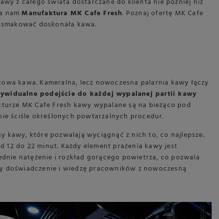
kawy z całego świata dostarczane do klienta nie później niż
ia nam
Manufaktura MK Cafe Fresh
. Poznaj ofertę MK Cafe
że smakować doskonała kawa.
kowa kawa. Kameralna, lecz nowoczesna palarnia kawy łączy
dywidualne podejście do każdej wypalanej partii kawy
kturze MK Cafe Fresh kawy wypalane są na bieżąco pod
ie ściśle określonych powtarzalnych procedur.
ny kawy, które pozwalają wyciągnąć z nich to, co najlepsze.
d 12 do 22 minut. Każdy element prażenia kawy jest
ednie natężenie i rozkład gorącego powietrza, co pozwala
czy doświadczenie i wiedzę pracowników z nowoczesną