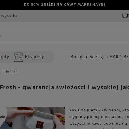
DO 80% ZNIŻKI NA KAWY MARKI HAYB!
 wysyłka
baty
Ekspresy
Bohater Miesiąca HARD B
iej jakości
Fresh - gwarancja świeżości i wysokiej ja
Kawa to niezwykły napój, kt
sięgamy po nią o poranku, g
wszystkim kawa powinna nam 