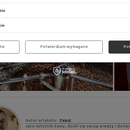
kie
kie
ne
Potwierdzam wymagane
Po
Autor artykułu:
Paweł
Jako miłośnik kawy, dzieli się swoją wiedzą i do