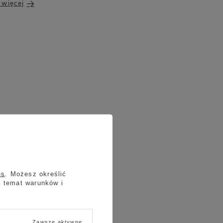
 więcej
es
. Możesz określić
a temat warunków i
Zawsze aktywne