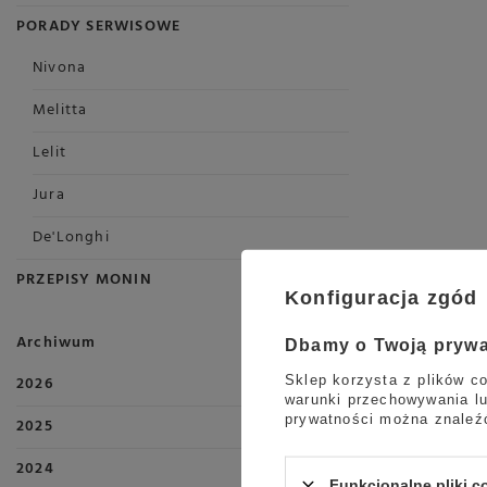
PORADY SERWISOWE
Nivona
Melitta
Lelit
Jura
De'Longhi
PRZEPISY MONIN
Konfiguracja zgód
Archiwum
Dbamy o Twoją pryw
Sklep korzysta z plików co
2026
warunki przechowywania lu
prywatności można znaleź
2025
2024
Funkcjonalne pliki 