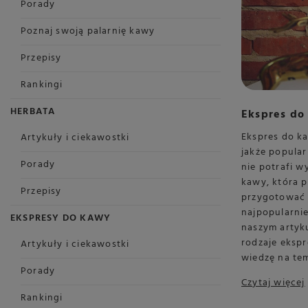
Porady
Poznaj swoją palarnię kawy
Przepisy
Rankingi
HERBATA
Ekspres do
Ekspres do k
Artykuły i ciekawostki
jakże popular
Porady
nie potrafi w
kawy, która 
Przepisy
przygotować 
najpopularnie
EKSPRESY DO KAWY
naszym artyk
rodzaje eksp
Artykuły i ciekawostki
wiedzę na te
Porady
Czytaj więcej
Rankingi