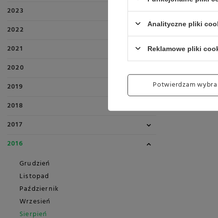
2023
Analityczne pliki coo
2022
2021
Reklamowe pliki coo
2020
Potwierdzam wybra
2019
2018
2017
2016
Grudzień
Listopad
Październik
Wrzesień
Sierpień