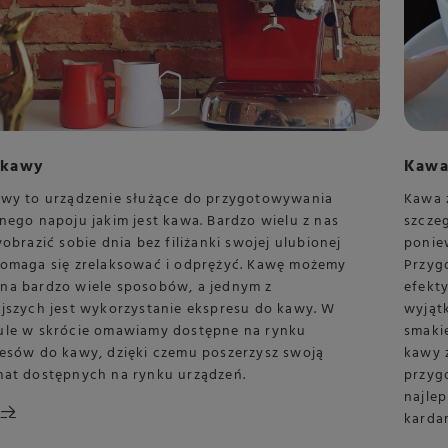
 kawy
Kawa
awy to urządzenie służące do przygotowywania
Kawa 
nego napoju jakim jest kawa. Bardzo wielu z nas
szcze
yobrazić sobie dnia bez filiżanki swojej ulubionej
ponie
pomaga się zrelaksować i odprężyć. Kawę możemy
Przyg
na bardzo wiele sposobów, a jednym z
efekt
jszych jest wykorzystanie ekspresu do kawy. W
wyjąt
ule w skrócie omawiamy dostępne na rynku
smaki
resów do kawy, dzięki czemu poszerzysz swoją
kawy 
mat dostępnych na rynku urządzeń.
przyg
najlep
karda