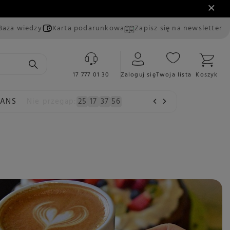
Baza wiedzy
Karta podarunkowa
Zapisz się na newsletter
17 777 01 30
Zaloguj się
Twoja lista
Koszyk
EANS
Nie przegap:
25
17
37
56