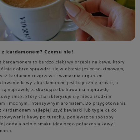
 z kardamonem? Czemu nie!
z kardamonem to bardzo ciekawy przepis na kawę, który
gólnie dobrze sprawdza się w okresie jesienno-zimowym,
waż kardamon rozgrzewa i wzmacnia organizm.
otowanie kawy z kardamonem jest bajecznie proste, a
y są naprawdę zaskakujące bo kawa ma naprawdę
kowy smak, który charakteryzuje się nieco słodkim
em i mocnym, intensywnym aromatem. Do przygotowania
z kardamonem najlepiej użyć kawiarki lub tygielka do
otowywania kawy po turecku, ponieważ te sposoby
iej oddają pełnie smaku idealnego połączenia kawy i
monu.