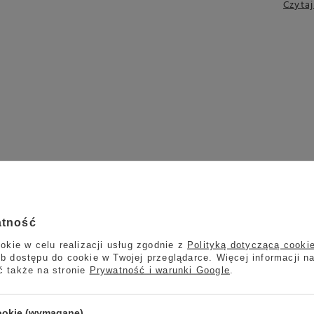
Czytaj
atność
okie w celu realizacji usług zgodnie z
Polityką dotyczącą cooki
b dostępu do cookie w Twojej przeglądarce. Więcej informacji n
ć także na stronie
Prywatność i warunki Google
.
cookie (wymagane)