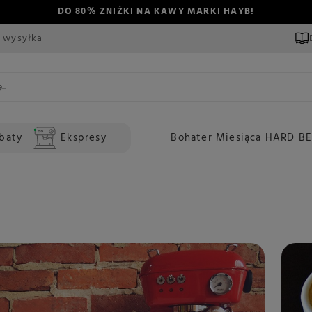
DO 80% ZNIŻKI NA KAWY MARKI HAYB!
 wysyłka
baty
Ekspresy
Bohater Miesiąca HARD B