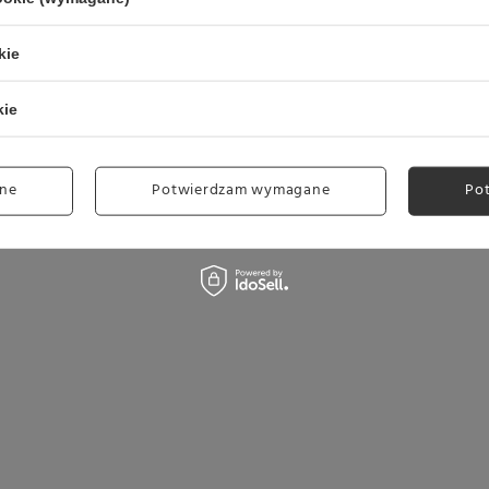
kie
kie
ne
Potwierdzam wymagane
Po