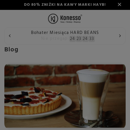
DO 80% ZNIŻKI NA KAWY MARKI HAYB!
Bohater Miesiąca HARD BEANS
Wstecz
Konesso
Blog
Nie przegap:
24
23
24
33
Blog