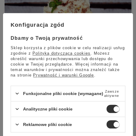
Konfiguracja zgód
Dbamy o Twoją prywatność
Sklep korzysta z plików cookie w celu realizacji usług
zgodnie z
Polityką dotyczącą cookies
. Możesz
określić warunki przechowywania lub dostępu do
Przepis na kawę - Frosted Spice Latte
cookie w Twojej przeglądarce. Więcej informacji na
temat warunków i prywatności można znaleźć także
Jeżeli jesteś fanem kaw mlecznych z dodatkiem
na stronie
Prywatność i warunki Google
.
syropów Monin, to Frosted Spice Latte jest
idealną propozycją dla Ciebie. Latte na bazie
Zawsze
Funkcjonalne pliki cookie (wymagane)
intensywnej włoskiej kawy z dodatkiem
aktywne
aksamitnie spienionego mleka oraz syropów
Monin o smaku cynamonu i białej mięty. Z
Analityczne pliki cookie
naszym przepisem przygotujesz ją w swoim domu
w zaledwie kilka minut.
Reklamowe pliki cookie
Czytaj więcej