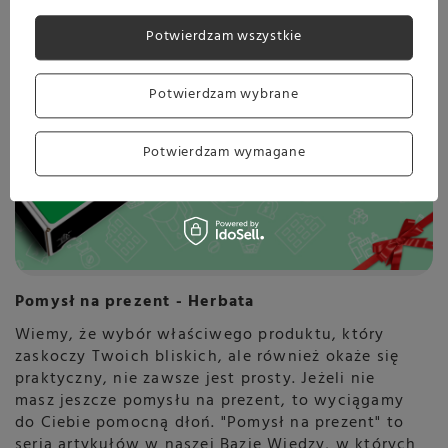
Potwierdzam wszystkie
Potwierdzam wybrane
Potwierdzam wymagane
Pomysł na prezent - Herbata
Wiemy, że wybór właściwego produktu, który
zaskoczy Twoich bliskich, ale również okaże się
praktyczny, nie zawsze jest prosty. Jeżeli nie
masz jeszcze pomysłu na prezent, to wyciągamy
do Ciebie pomocną dłoń. "Pomysł na prezent" to
seria artykułów w naszej Bazie Wiedzy, w których