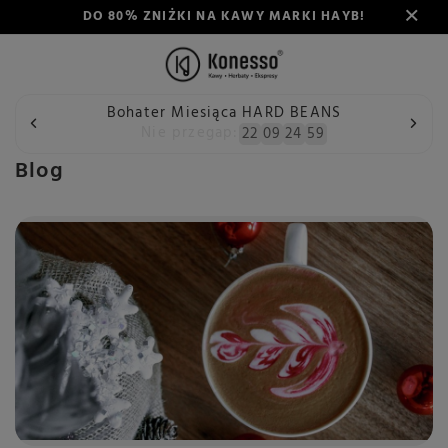
DO 80% ZNIŻKI NA KAWY MARKI HAYB!
Bohater Miesiąca HARD BEANS
Wstecz
Konesso
Blog
Nie przegap:
22
09
24
58
Blog