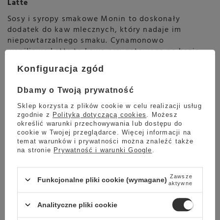
Latte
Sosy i syropy smakowe Monin to doskonały
dodatek do kaw mlecznych, który nadaje im
niepowtarzalnego smaku. Cynamonowo
waniliowe Latte to kawa przygotowana na bazie
wysokiej jakości hiszpańskiej kawy ziarnistej z
Konfiguracja zgód
dodatkiem aksamitnie spienionego mleka oraz
syropów Monin o smaku cynamonowym i
Dbamy o Twoją prywatność
waniliowym. Z naszym przepisem przygotujesz ją
w swoim domu w zaledwie kilka minut.
Sklep korzysta z plików cookie w celu realizacji usług
zgodnie z
Polityką dotyczącą cookies
. Możesz
Czytaj więcej
określić warunki przechowywania lub dostępu do
cookie w Twojej przeglądarce. Więcej informacji na
temat warunków i prywatności można znaleźć także
na stronie
Prywatność i warunki Google
.
Zawsze
Funkcjonalne pliki cookie (wymagane)
aktywne
Analityczne pliki cookie