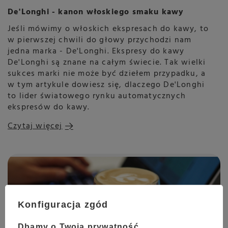
De'Longhi - kanon włoskiego smaku kawy
Jeśli mówimy o włoskich ekspresach do kawy, to
w pierwszej chwili do głowy przychodzi nam
jedna marka - De'Longhi. Ekspresy do kawy
De'Longhi są znane na całym świecie. Tak wielki
sukces marki nie może być dziełem przypadku, a
w tym artykule dowiesz się, dlaczego De'Longhi
to lider światowego rynku automatycznych
ekspresów do kawy.
Czytaj więcej
Konfiguracja zgód
Dbamy o Twoją prywatność