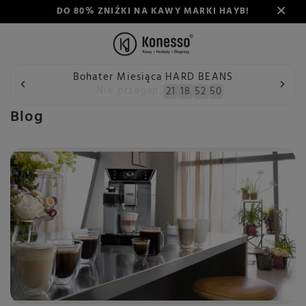
DO 80% ZNIŻKI NA KAWY MARKI HAYB!
Bohater Miesiąca HARD BEANS
Wstecz
Konesso
Blog
Nie przegap:
21
18
52
50
Blog