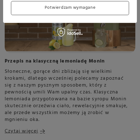
Potwierdzam wymagane
Przepis na klasyczną lemoniadę Monin
Słoneczne, gorące dni zbliżają się wielkimi
krokami, dlatego wcześniej polecamy zapoznać
się z naszym pysznym sposobem, który z
pewnością umili Wam upalny czas. Klasyczna
lemoniada przygotowana na bazie syropu Monin
skutecznie orzeźwia ciało, rewelacyjnie smakuje,
ale przede wszystkim możemy ją zrobić w
mgnieniu oka.
Czytaj więcej