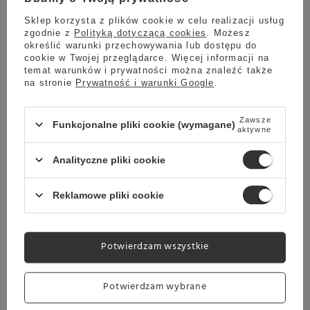
Sklep korzysta z plików cookie w celu realizacji usług
zgodnie z
Polityką dotyczącą cookies
. Możesz
określić warunki przechowywania lub dostępu do
cookie w Twojej przeglądarce. Więcej informacji na
temat warunków i prywatności można znaleźć także
Przepis na kawę - Pistacjowo-różane latte
na stronie
Prywatność i warunki Google
.
Dzisiaj pragniemy przedstawić Wam przepis na
kawę z dodatkami smakowymi Monin, którą
Zawsze
Funkcjonalne pliki cookie (wymagane)
możecie przygotować we własnych domach.
aktywne
Pistacjowo-różane latte to niecodzienna
kompozycja smaków, która jest idealną
Analityczne pliki cookie
propozycją dla miłośników słodkich kaw
mlecznych. Z naszym przepisem przygotujesz ją w
Reklamowe pliki cookie
zaledwie kilka minut.
Czytaj więcej
Potwierdzam wszystkie
Potwierdzam wybrane