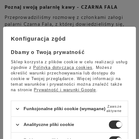
Poznaj swoją palarnię kawy - CZARNA FALA
Przeprowadziliśmy rozmowę z członkami załogi
palarni Czarna Fala, z której dowiedzieliśmy się,
na czym przede wszystkim skupiają się w swojej
pracy i czym na tle dużej konkurencji wyróżniają
Konfiguracja zgód
się kawy Czarna Fala. W serii artykułów "Poznaj
swoją palarnię" przedstawiamy Czarną Falę.
Dbamy o Twoją prywatność
Czytaj więcej
Sklep korzysta z plików cookie w celu realizacji usług
zgodnie z
Polityką dotyczącą cookies
. Możesz
określić warunki przechowywania lub dostępu do
cookie w Twojej przeglądarce. Więcej informacji na
temat warunków i prywatności można znaleźć także
na stronie
Prywatność i warunki Google
.
Zawsze
Funkcjonalne pliki cookie (wymagane)
aktywne
Analityczne pliki cookie