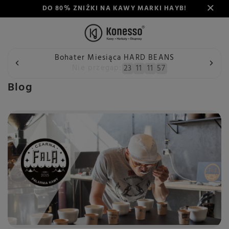
DO 80% ZNIŻKI NA KAWY MARKI HAYB!
Bohater Miesiąca HARD BEANS
Wstecz
Konesso
Blog
Nie przegap:
23
11
11
57
Blog