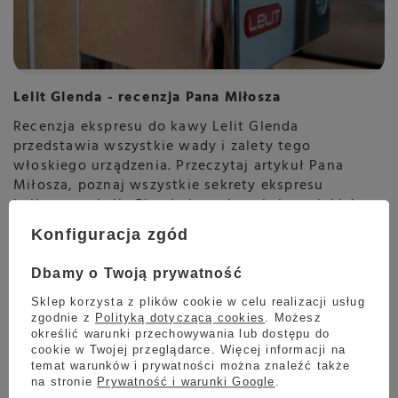
Lelit Glenda - recenzja Pana Miłosza
Recenzja ekspresu do kawy Lelit Glenda
przedstawia wszystkie wady i zalety tego
włoskiego urządzenia. Przeczytaj artykuł Pana
Miłosza, poznaj wszystkie sekrety ekspresu
kolbowego Lelit Glenda i przekonaj się, w jakich
miejscach ten ekspres sprawdzi się najlepiej.
Konfiguracja zgód
Czytaj więcej
Dbamy o Twoją prywatność
Sklep korzysta z plików cookie w celu realizacji usług
zgodnie z
Polityką dotyczącą cookies
. Możesz
określić warunki przechowywania lub dostępu do
cookie w Twojej przeglądarce. Więcej informacji na
temat warunków i prywatności można znaleźć także
na stronie
Prywatność i warunki Google
.