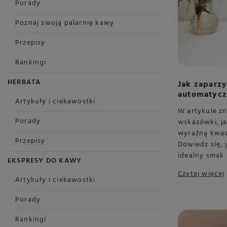
Porady
Poznaj swoją palarnię kawy
Przepisy
Rankingi
HERBATA
Jak zaparz
automatyc
Artykuły i ciekawostki
W artykule zn
Porady
wskazówki, j
wyraźną kwas
Przepisy
Dowiedz się,
idealny smak 
EKSPRESY DO KAWY
Czytaj więcej
Artykuły i ciekawostki
Porady
Rankingi