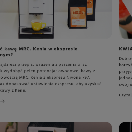
yć kawę MRC. Kenia w ekspresie
KWI
znym?
Dobrze
ajdziesz przepis, wrażenia z parzenia oraz
korzyś
ak wydobyć pełen potencjał owocowej kawy z
przyj
owością MRC. Kenia z ekspresu Nivona 797.
jednak
 jak dopasować ustawienia ekspresu, aby uzyskać
swój 
kawy z Kenii.
Czytaj