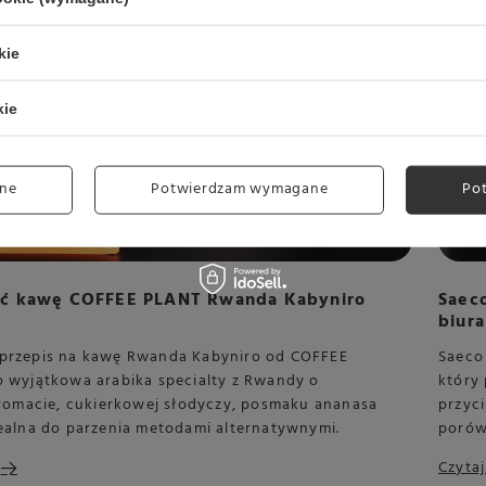
kie
kie
ne
Potwierdzam wymagane
Po
yć kawę COFFEE PLANT Rwanda Kabyniro
Saeco
biura
 przepis na kawę Rwanda Kabyniro od COFFEE
Saeco 
o wyjątkowa arabika specialty z Rwandy o
który
macie, cukierkowej słodyczy, posmaku ananasa
przyci
dealna do parzenia metodami alternatywnymi.
porów
Czytaj