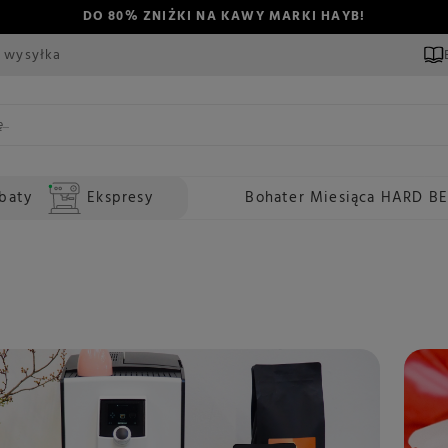
DO 80% ZNIŻKI NA KAWY MARKI HAYB!
 wysyłka
baty
Ekspresy
Bohater Miesiąca HARD B