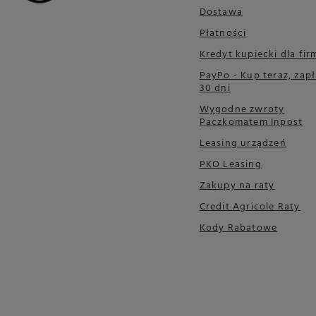
Dostawa
Płatności
Kredyt kupiecki dla fir
PayPo - Kup teraz, zapł
30 dni
Wygodne zwroty
Paczkomatem Inpost
Leasing urządzeń
PKO Leasing
Zakupy na raty
Credit Agricole Raty
Kody Rabatowe