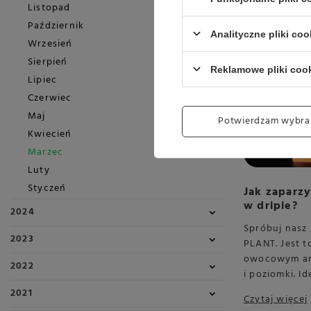
Listopad
Październik
Analityczne pliki coo
Wrzesień
Sierpień
Reklamowe pliki coo
Lipiec
Czerwiec
Maj
Potwierdzam wybra
Kwiecień
Marzec
Luty
Styczeń
Jak zaparz
w dripie?
2024
Spróbuj nasz
2023
PLANT. Jest t
owocowym aro
2022
i poziomki. I
2021
Czytaj więcej