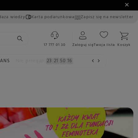
Baza wiedzy
Karta podarunkowa
Zapisz się na newsletter
17 777 01 30
Zaloguj się
Twoja lista
Koszyk
EANS
Nie przegap:
23
21
50
15