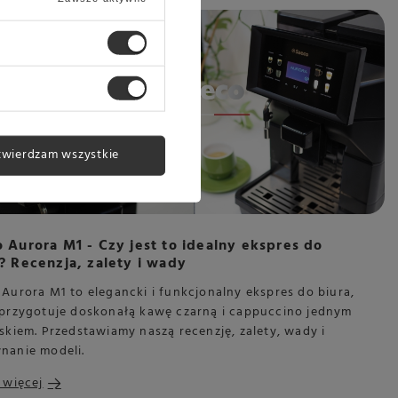
twierdzam wszystkie
 Aurora M1 - Czy jest to idealny ekspres do
? Recenzja, zalety i wady
Aurora M1 to elegancki i funkcjonalny ekspres do biura,
 przygotuje doskonałą kawę czarną i cappuccino jednym
skiem. Przedstawiamy naszą recenzję, zalety, wady i
nanie modeli.
 więcej