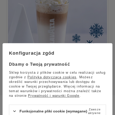
Konfiguracja zgód
Dbamy o Twoją prywatność
Sklep korzysta z plików cookie w celu realizacji usług
zgodnie z
Polityką dotyczącą cookies
. Możesz
określić warunki przechowywania lub dostępu do
cookie w Twojej przeglądarce. Więcej informacji na
temat warunków i prywatności można znaleźć także
na stronie
Prywatność i warunki Google
.
Do przygotowania tego wyjątkowego specjału doskonale
sprawadzi się kawa
Lavazza Qualita Rossa
. Co znajdziemy w
Zawsze
Funkcjonalne pliki cookie (wymagane)
tej mieszance? Kilka brazylijskich odmian arabiki, które
aktywne