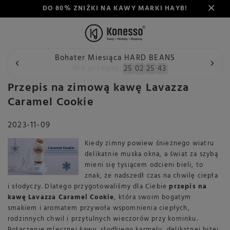
DO 80% ZNIŻKI NA KAWY MARKI HAYB!
Bohater Miesiąca HARD BEANS
Wstecz
Konesso
Blog
Przepis na zimową kawę Lavazza
Nie przegap:
25
02
25
43
Przepis na zimową kawę Lavazza
Caramel Cookie
2023-11-09
Kiedy zimny powiew śnieżnego wiatru
delikatnie muska okna, a świat za szybą
mieni się tysiącem odcieni bieli, to
znak, że nadszedł czas na chwilę ciepła
i słodyczy. Dlatego przygotowaliśmy dla Ciebie
przepis na
kawę Lavazza Caramel Cookie
, która swoim bogatym
smakiem i aromatem przywoła wspomnienia ciepłych,
rodzinnych chwil i przytulnych wieczorów przy kominku.
Połączenie mlecznej kawy, słodkiego karmelu, delikatnej bitej