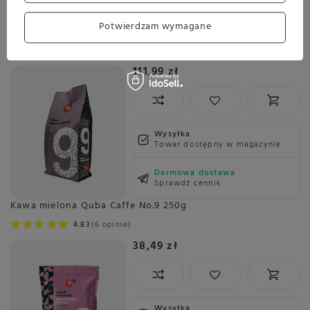
Sprawdź cennik
Potwierdzam wymagane
Kawa mielona Quba Caffe No.9 1kg
5.00
2 opinie
111,99 zł
Wysyłka
Towar dostępny w magazynie
Darmowa dostawa
Sprawdź cennik
Kawa mielona Quba Caffe No.9 250g
4.83
6 opinie
38,49 zł
Wysyłka