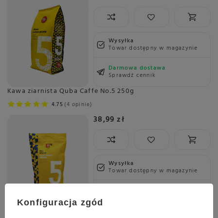
Wysyłka
Towar dostępny w magazynie
Darmowa dostawa
Sprawdź cennik
Kawa ziarnista Quba Caffe No.5 250g
4.75
4 opinie
38,99 zł
Wysyłka
Towar dostępny w magazynie
Darmowa dostawa
Sprawdź cennik
Konfiguracja zgód
Kawa ziarnista Quba Caffe No.6 1kg