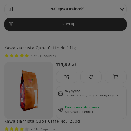
Zmień sortowanie
Najlepsza trafność
Filtruj
Kawa ziarnista Quba Caffe No.1 1kg
4.91
11 opinie
114,99 zł
Wysyłka
Towar dostępny w magazynie
Darmowa dostawa
Sprawdź cennik
Kawa ziarnista Quba Caffe No.1 250g
4.29
7 opinie