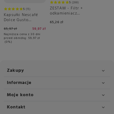
5
288
ZESTAW - Filtr +
5
15
odkamieniacz
Kapsułki Nescafé
DeLonghi
Dolce Gusto
65,26 zł
Espresso Intenso
65,97 zł
59,97 zł
3x16 sztuk
Najniższa cena z 30 dni
przed obniżką:
59,97 zł
0%
Zakupy
Informacje
Moje konto
Kontakt