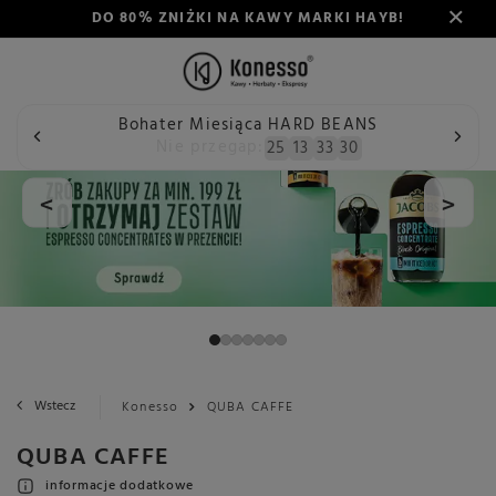
DO 80% ZNIŻKI NA KAWY MARKI HAYB!
Bohater Miesiąca HARD BEANS
Nie przegap:
25
13
33
29
<
>
Wstecz
Konesso
QUBA CAFFE
QUBA CAFFE
informacje dodatkowe