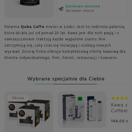
Darmowa dostawa
Sprawdź cennik
Palarnia
Quba Caffe
mieści w Łodzi. Jest to rodzinna palarnia,
która działa już od ponad 20 lat. Kawa jest dla nich pasją i z
namaszczeniem traktują każde wypalone ziarno. Nie
zatrzymują się, cały czas się rozwijają i szukają nowych
wyzwań. Dzisiaj firma oferuje kompleksową ofertę kawową dla
klienta indywidualnego, firm, hoteli, restauracji i kawiarni.
Wybrane specjalnie dla Ciebie
Okazja
Kawa zia
Coffeelab
Igarape 
144,00 zł
1kg