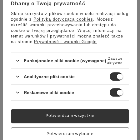
Dbamy o Twoją prywatność
4.40
5 opinie
Sklep korzysta z plików cookie w celu realizacji usług
127,99 zł
zgodnie z
Polityką dotyczącą cookies
. Możesz
określić warunki przechowywania lub dostępu do
cookie w Twojej przeglądarce. Więcej informacji na
temat warunków i prywatności można znaleźć także
na stronie
Prywatność i warunki Google
.
Wysyłka
Towar dostępny w magazynie
Zawsze
Darmowa dostawa
Funkcjonalne pliki cookie (wymagane)
aktywne
Sprawdź cennik
Kawa ziarnista Quba Caffe No.6 250g
Analityczne pliki cookie
5.00
3 opinie
42,99 zł
Reklamowe pliki cookie
Potwierdzam wszystkie
Wysyłka
Towar dostępny w magazynie
Potwierdzam wybrane
Darmowa dostawa