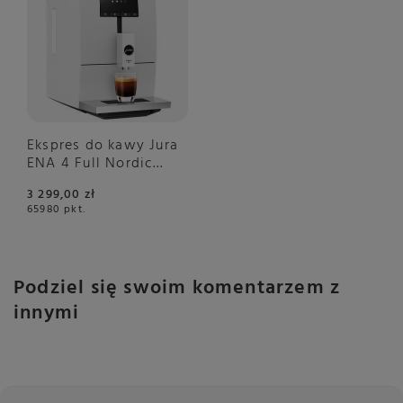
Ekspres do kawy Jura
ENA 4 Full Nordic
White (EA) -
3 299,00 zł
NIEDOSTĘPNY
65980
pkt.
Podziel się swoim komentarzem z
innymi