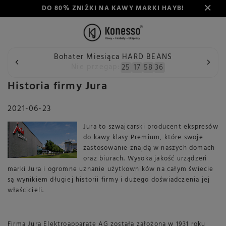
DO 80% ZNIŻKI NA KAWY MARKI HAYB!
Bohater Miesiąca HARD BEANS
Wstecz
Konesso
Blog
Historia firmy Jura
Nie przegap:
25
17
58
36
Historia firmy Jura
2021-06-23
Jura to szwajcarski producent ekspresów
do kawy klasy Premium, które swoje
zastosowanie znajdą w naszych domach
oraz biurach. Wysoka jakość urządzeń
marki Jura i ogromne uznanie użytkowników na całym świecie
są wynikiem długiej historii firmy i dużego doświadczenia jej
właścicieli.
Firma Jura Elektroapparate AG została założona w 1931 roku