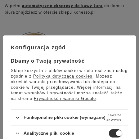
W pełni
automatyczne ekspresy do kawy Jura
do domu i
biura znajdziesz w ofercie sklepu Konesso.pl
Konfiguracja zgód
Dbamy o Twoją prywatność
Sklep korzysta z plików cookie w celu realizacji usług
zgodnie z
Polityką dotyczącą cookies
. Możesz
określić warunki przechowywania lub dostępu do
Autor artykułu:
Paweł
cookie w Twojej przeglądarce. Więcej informacji na
Jako miłośnik kawy, dzieli się swoją wiedzą i
temat warunków i prywatności można znaleźć także
doświadczeniem, by inspirować innych do odkrywania
nowych smaków i metod parzenia. Jego artykuły to
na stronie
Prywatność i warunki Google
.
połączenie pasji, odkrywczej ciekawości i praktycznych
wskazówek dla każdego, kto chce poszerzyć swoje
kawowe horyzonty.
Zawsze
Funkcjonalne pliki cookie (wymagane)
aktywne
Analityczne pliki cookie