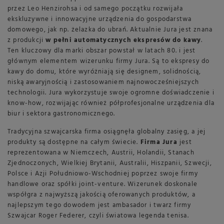
przez Leo Henzirohsa i od samego początku rozwijała
ekskluzywne i innowacyjne urządzenia do gospodarstwa
domowego, jak np. żelazka do ubrań. Aktualnie Jura jest znana
z produkcji
w pełni automatycznych ekspresów do kawy
.
Ten kluczowy dla marki obszar powstał w latach 80. i jest
głównym elementem wizerunku firmy Jura. Są to ekspresy do
kawy do domu, które wyróżniają się designem, solidnością,
niską awaryjnością i zastosowaniem najnowocześniejszych
technologii. Jura wykorzystuje swoje ogromne doświadczenie i
know-how, rozwijając również półprofesjonalne urządzenia dla
biur i sektora gastronomicznego.
Tradycyjna szwajcarska firma osiągnęła globalny zasięg, a jej
produkty są dostępne na całym świecie.
Firma Jura
jest
reprezentowana w Niemczech, Austrii, Holandii, Stanach
Zjednoczonych, Wielkiej Brytanii, Australii, Hiszpanii, Szwecji,
Polsce i Azji Południowo-Wschodniej poprzez swoje firmy
handlowe oraz spółki joint-venture. Wizerunek doskonale
współgra z najwyższą jakością oferowanych produktów, a
najlepszym tego dowodem jest ambasador i twarz firmy
Szwajcar Roger Federer, czyli światowa legenda tenisa.