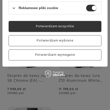
Pokaż więcej wpisów z
Czerwiec 2021
Reklamowe pliki cookie
Polecane
Potwierdzam wszystkie
Potwierdzam wybrane
Potwierdzam wymagane
Ekspres do kawy Jura
Ekspres do kawy Jura
S8 Chrome (EA) -
Z10 Aluminium White
NIEDOSTĘPNY
(EA) – NIEDOSTĘPNY
7 999,00 zł
11 799,00 zł
159980
pkt.
235980
pkt.