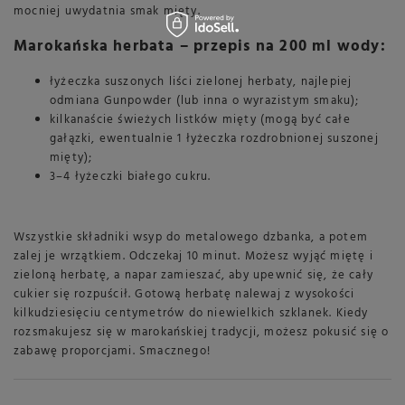
mocniej uwydatnia smak mięty.
Marokańska herbata – przepis na 200 ml wody:
łyżeczka suszonych liści zielonej herbaty, najlepiej
odmiana Gunpowder (lub inna o wyrazistym smaku);
kilkanaście świeżych listków mięty (mogą być całe
gałązki, ewentualnie 1 łyżeczka rozdrobnionej suszonej
mięty);
3–4 łyżeczki białego cukru.
Wszystkie składniki wsyp do metalowego dzbanka, a potem
zalej je wrzątkiem. Odczekaj 10 minut. Możesz wyjąć miętę i
zieloną herbatę, a napar zamieszać, aby upewnić się, że cały
cukier się rozpuścił. Gotową herbatę nalewaj z wysokości
kilkudziesięciu centymetrów do niewielkich szklanek. Kiedy
rozsmakujesz się w marokańskiej tradycji, możesz pokusić się o
zabawę proporcjami. Smacznego!