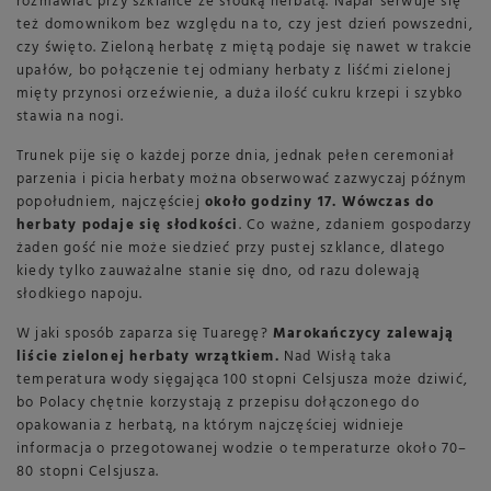
rozmawiać przy szklance ze słodką herbatą. Napar serwuje się
też domownikom bez względu na to, czy jest dzień powszedni,
czy święto. Zieloną herbatę z miętą podaje się nawet w trakcie
upałów, bo połączenie tej odmiany herbaty z liśćmi zielonej
mięty przynosi orzeźwienie, a duża ilość cukru krzepi i szybko
stawia na nogi.
Trunek pije się o każdej porze dnia, jednak pełen ceremoniał
parzenia i picia herbaty można obserwować zazwyczaj późnym
popołudniem, najczęściej
około godziny 17. Wówczas do
herbaty podaje się słodkości
. Co ważne, zdaniem gospodarzy
żaden gość nie może siedzieć przy pustej szklance, dlatego
kiedy tylko zauważalne stanie się dno, od razu dolewają
słodkiego napoju.
W jaki sposób zaparza się Tuaregę?
Marokańczycy zalewają
liście zielonej herbaty wrzątkiem.
Nad Wisłą taka
temperatura wody sięgająca 100 stopni Celsjusza może dziwić,
bo Polacy chętnie korzystają z przepisu dołączonego do
opakowania z herbatą, na którym najczęściej widnieje
informacja o przegotowanej wodzie o temperaturze około 70–
80 stopni Celsjusza.