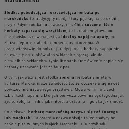
marokańsku
Słodka, pobudzająca i orzeźwiająca herbata po
marokańsku
to tradycyjny napój, który pije się na co dzień i
przy każdym spotkaniu towarzyskim. Choć
suszone liście
herbaty zaparza się wrzątkiem
, to herbata miętowa po
marokańsku uznawana jest za
idealny napój na upały
, bo
zbliża ciepłotę ciała do temperatury otoczenia. W
przeciwieństwie do polskiej tradycji picia herbaty napoju nie
nalewa się do kubków albo szklanek z rączką, ale do
niewielkich szklanek w typie literatek. Odmówienie napicia się
herbaty uznawane jest za faux pas.
O tym, jak ważna jest słodka
zielona herbata
z miętą w
kulturze Maroka, może świadczyć to, że doczekała się nawet
powszechnie używanego przysłowia. Mowa w nim o trzech
szklankach naparu, z których pierwsza powinna być łagodna jak
życie, kolejna – silna jak miłość, a ostatnia – gorzka jak śmierć.
Co ciekawe,
herbatę marokańską nazywa się też Tuarega
lub Maghrebi
. Ta ostatnia nazwa opisuje także tradycyjne
napoje pite w innych krajach Maghrebu. Dla przykładu