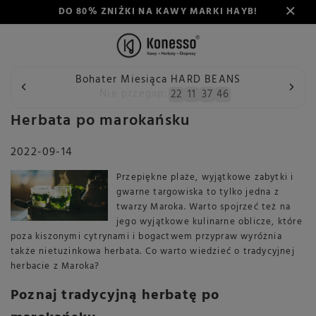
DO 80% ZNIŻKI NA KAWY MARKI HAYB!
Bohater Miesiąca HARD BEANS
Wstecz
Konesso
Blog
Herbata po marokańsku
Nie przegap:
22
11
37
45
Herbata po marokańsku
2022-09-14
Przepiękne plaże, wyjątkowe zabytki i
gwarne targowiska to tylko jedna z
twarzy Maroka. Warto spojrzeć też na
jego wyjątkowe kulinarne oblicze, które
poza kiszonymi cytrynami i bogactwem przypraw wyróżnia
także nietuzinkowa herbata. Co warto wiedzieć o tradycyjnej
herbacie z Maroka?
Poznaj tradycyjną herbatę po