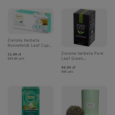
Zielona herbata
Ronnefeldt Leaf Cup
Moroccan Mint
Zielona herbata Pure
32,99 zł
15x2,4g –
Leaf Green
659.80
pkt.
NIEDOSTĘPNY
Gunpowder 25x1,5g -
49,90 zł
NIEDOSTĘPNY
998
pkt.