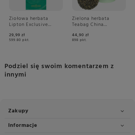
Ziołowa herbata
Zielona herbata
Lipton Exclusive
Teabag China
Selection Moroccan
Gunpowder 50g -
29,99 zł
44,90 zł
Mint 25x2g
Zielona tuba
599.80
pkt.
898
pkt.
Podziel się swoim komentarzem z
innymi
Zakupy
Informacje