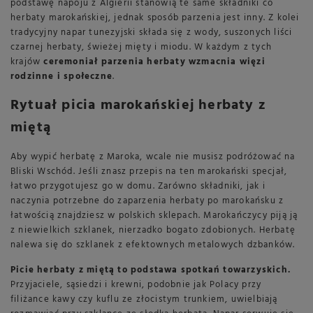
podstawę napoju z Algierii stanowią te same składniki co
herbaty marokańskiej, jednak sposób parzenia jest inny. Z kolei
tradycyjny napar tunezyjski składa się z wody, suszonych liści
czarnej herbaty, świeżej mięty i miodu. W każdym z tych
krajów
ceremoniał parzenia herbaty wzmacnia więzi
rodzinne i społeczne
.
Rytuał picia marokańskiej herbaty z
miętą
Aby wypić herbatę z Maroka, wcale nie musisz podróżować na
Bliski Wschód. Jeśli znasz przepis na ten marokański specjał,
łatwo przygotujesz go w domu. Zarówno składniki, jak i
naczynia potrzebne do zaparzenia herbaty po marokańsku z
łatwością znajdziesz w polskich sklepach. Marokańczycy piją ją
z niewielkich szklanek, nierzadko bogato zdobionych. Herbatę
nalewa się do szklanek z efektownych metalowych dzbanków.
Picie herbaty z miętą to podstawa spotkań towarzyskich.
Przyjaciele, sąsiedzi i krewni, podobnie jak Polacy przy
filiżance kawy czy kuflu ze złocistym trunkiem, uwielbiają