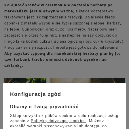
Kolejność kroków w ceremoniale parzenia herbaty po
marokańsku jest niezwykle ważna
, a każde odstępstwo
traktowane jest jak zaprzeczenie tradycji. Do niewielkiego
dzbanka z metalu wsypuje się łyżkę suszonej zielonej herbaty,
najlepiej Gunpowder, oraz dużo liści mięty. Napar powinien
zaparzać się przez 10 minut, a następnie należy dorzucić do
niego kilka kostek cukru (lub analogiczną ilość cukru kryształu).
Kiedy cukier się rozpuści, herbata jest gotowa do nalewania.
Aby uzyskać typową dla marokańskiej herbaty piankę (to
tzw. turban), trzeba umieścić dzbanek wysoko nad
szklanką.
Konfiguracja zgód
Dbamy o Twoją prywatność
Sklep korzysta z plików cookie w celu realizacji usług
zgodnie z
Polityką dotyczącą cookies
. Możesz
określić warunki przechowywania lub dostępu do